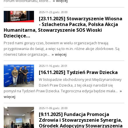
Forum Wolontariatu, które…
» więcej
2025-11-23, godz. 20:00
[23.11.2025] Stowarzyszenie Wiosna
- Szlachetna Paczka, Polska Akcja
Humanitarna, Stowarzyszenie SOS Wioski
Dziecięce…
Przed nami gorący czas, bowiem w wielu organizacjach trwają
przygotowania do świąt, a więc są to m.in. różne akcje zbiórkowe. Są
również takie organizacje…
» więcej
2025-11-16, godz. 20:01
[16.11.2025] Tydzień Praw Dziecka
W listopadzie obchodzony jest Międzynarodowy
Dzień Praw Dziecka, z tej okazji narodził się
pomysł na Tydzień Praw Dziecka. Tegoroczna edycja będzie miała…
»
więcej
2025-11-09, godz. 20:00
[9.11.2025] Fundacja Promocja
Zdrowia i Stowarzyszenie Synergia,
Ośrodek Adopcyjny Stowarzyszenia