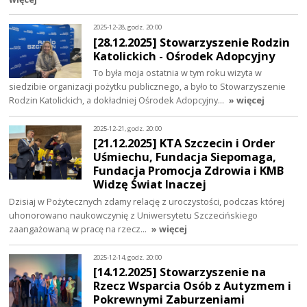
2025-12-28, godz. 20:00
[28.12.2025] Stowarzyszenie Rodzin
Katolickich - Ośrodek Adopcyjny
To była moja ostatnia w tym roku wizyta w
siedzibie organizacji pożytku publicznego, a było to Stowarzyszenie
Rodzin Katolickich, a dokładniej Ośrodek Adopcyjny…
» więcej
2025-12-21, godz. 20:00
[21.12.2025] KTA Szczecin i Order
Uśmiechu, Fundacja Siepomaga,
Fundacja Promocja Zdrowia i KMB
Widzę Świat Inaczej
Dzisiaj w Pożytecznych zdamy relację z uroczystości, podczas której
uhonorowano naukowczynię z Uniwersytetu Szczecińskiego
zaangażowaną w pracę na rzecz…
» więcej
2025-12-14, godz. 20:00
[14.12.2025] Stowarzyszenie na
Rzecz Wsparcia Osób z Autyzmem i
Pokrewnymi Zaburzeniami