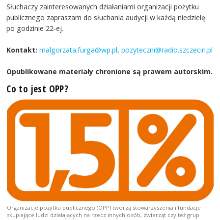
Słuchaczy zainteresowanych działaniami organizacji pożytku
publicznego zapraszam do słuchania audycji w każdą niedzielę
po godzinie 22-ej.
Kontakt:
malgorzata.furga@wp.pl
,
pozyteczni@radio.szczecin.pl
Opublikowane materiały chronione są prawem autorskim.
Co to jest OPP?
Organizacje pożytku publicznego (OPP) tworzą stowarzyszenia i fundacje
skupiające ludzi działających na rzecz innych osób, zwierząt czy też grup