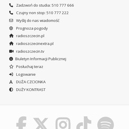
Zadzwoń do studia: 510 777 666
Czujny non stop: 510 777 222
Wyślij do nas wiadomość
Prognoza pogody
radioszczecin.pl
radioszczecinextra.pl
radioszczecin.tv
Biuletyn Informacji Publicznej
Posłuchaj teraz
Logowanie
DUŻA CZCIONKA
DUŻY KONTRAST