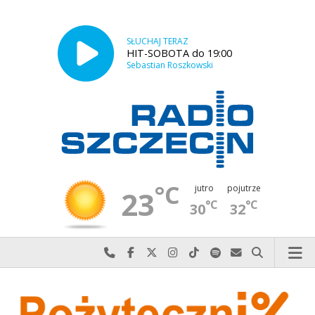
SŁUCHAJ TERAZ
HIT-SOBOTA do 19:00
Sebastian Roszkowski
°C
jutro
pojutrze
23
°C
°C
30
32
Najlepiej po prostu do nas zadzwoń
Odwiedź nas na Facebook-u
Odwiedź nas na X
Odwiedź nas na Instagram-ie
Odwiedź nas na TikTok-u
Szukaj nas na Spotify
Wyślij do nas w
Szukaj