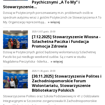
Psychicznymi „A To My” i
Stowarzyszenie…
Dzisiaj w Pożytecznych porozmawiamy m.in. problemach osób w
spectrum autyzmu wraz z gośćmi Pożytecznch ze Stowarzyszenia A To
My. Organizację reprezentują…
» więcej
2025-12-07, godz. 20:00
[7.12.2025] Stowarzyszenie Wiosna -
Szlachetna Paczka i Fundacja
Promocja Zdrowia
Dzisiaj w Pożytecznych gościć będziemy wolontariuszy Szlachetnej
Paczki bo już niedługo weekend cudów. Są z nami w studiu
Magdalena Pieczyńska - liderka…
» więcej
2025-11-30, godz. 20:00
[30.11.2025] Stowarzyszenie Polites i
Zachodniopomorskie Forum
Wolontariatu, Stowarzyszenie
Bibliotekarzy Polskich
Stowarzyszenie Polites oraz Szkoła Podstawowej nr 41 z Oddziałami
Integracyjnymi w Szczecinie zorganizowała IX Zachodniopomorskie