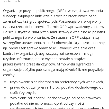
społecznych.
Organizacje pożytku publicznego (OPP) tworzą stowarzyszenia i
fundacje skupiające ludzi działających na rzecz innych osób,
zwierząt czy też grup społecznych. Poświęcają oni swój wolny
czas na rzecz dobra innych. Termin OPP wprowadzony został w
Polsce 1 stycznia 2004 przepisami ustawy o działalności pożytku
publicznego i o wolontariacie. Ze statusem OPP związane są
szczególne uprawnienia, ale też i obowiązki. Organizacje te mają
np. obowiązek sprawozdawczości, jawności działania oraz
kontroli w organizacji, aby wszyscy zainteresowani mogli
uzyskać informacje, na co wydane zostały pieniądze
przekazywane przez darczyńców. Mimo wielu ograniczeń
organizacje pożytku publicznego mają również liczne przywileje,
choćby:
użytkowanie nieruchomości na preferencyjnych warunkach,
prawo do otrzymywania 1-proc. podatku dochodowego od
osób fizycznych,
zwolnienie od: podatku dochodowego od osób prawnych,
podatku od nieruchomości, opłat od czynności
cywilnoprawnych (np. umów), opłat skarbowych i sądowych