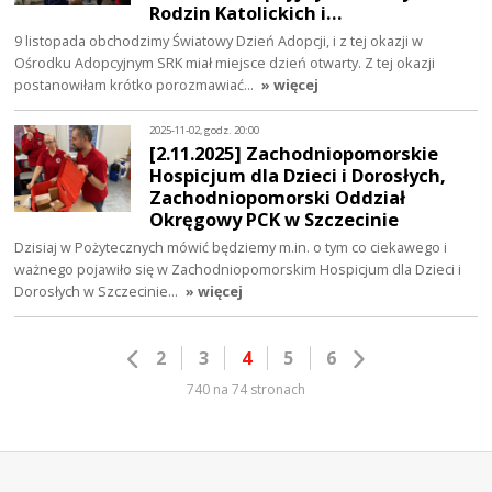
Rodzin Katolickich i…
9 listopada obchodzimy Światowy Dzień Adopcji, i z tej okazji w
Ośrodku Adopcyjnym SRK miał miejsce dzień otwarty. Z tej okazji
postanowiłam krótko porozmawiać…
» więcej
2025-11-02, godz. 20:00
[2.11.2025] Zachodniopomorskie
Hospicjum dla Dzieci i Dorosłych,
Zachodniopomorski Oddział
Okręgowy PCK w Szczecinie
Dzisiaj w Pożytecznych mówić będziemy m.in. o tym co ciekawego i
ważnego pojawiło się w Zachodniopomorskim Hospicjum dla Dzieci i
Dorosłych w Szczecinie…
» więcej
2
3
4
5
6
740 na 74 stronach