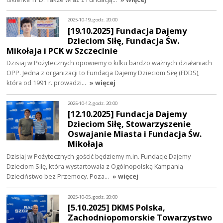
2025-10-19, godz. 20:00
[19.10.2025] Fundacja Dajemy
Dzieciom Siłę, Fundacja Św.
Mikołaja i PCK w Szczecinie
Dzisiaj w Pożytecznych opowiemy o kilku bardzo ważnych działaniach
OPP. Jedna z organizacji to Fundacja Dajemy Dzieciom Siłę (FDDS),
która od 1991 r. prowadzi…
» więcej
2025-10-12, godz. 20:00
[12.10.2025] Fundacja Dajemy
Dzieciom Siłę, Stowarzyszenie
Oswajanie Miasta i Fundacja Św.
Mikołaja
Dzisiaj w Pożytecznych gościć będziemy m.in. Fundację Dajemy
Dzieciom Siłę, która wystartowała z Ogólnopolską Kampanią
Dzieciństwo bez Przemocy. Poza…
» więcej
2025-10-05, godz. 20:00
[5.10.2025] DKMS Polska,
Zachodniopomorskie Towarzystwo