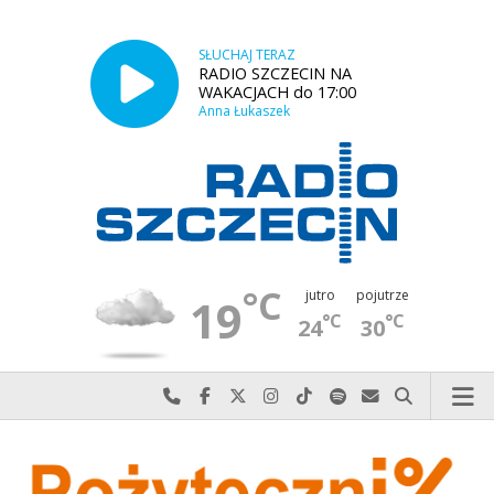
SŁUCHAJ TERAZ
RADIO SZCZECIN NA
WAKACJACH do 17:00
Anna Łukaszek
°C
jutro
pojutrze
19
°C
°C
24
30
Najlepiej po prostu do nas zadzwoń
Odwiedź nas na Facebook-u
Odwiedź nas na X
Odwiedź nas na Instagram-ie
Odwiedź nas na TikTok-u
Szukaj nas na Spotify
Wyślij do nas w
Szukaj