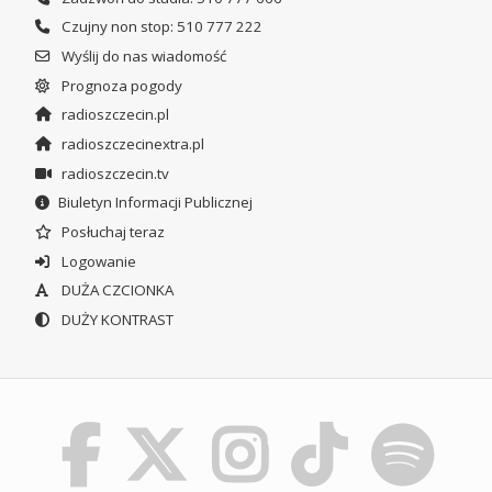
Czujny non stop: 510 777 222
Wyślij do nas wiadomość
Prognoza pogody
radioszczecin.pl
radioszczecinextra.pl
radioszczecin.tv
Biuletyn Informacji Publicznej
Posłuchaj teraz
Logowanie
DUŻA CZCIONKA
DUŻY KONTRAST