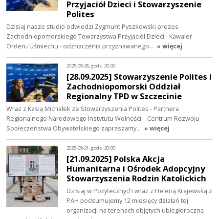
Przyjaciół Dzieci i Stowarzyszenie
Polites
Dzisiaj nasze studio odwiedzi Zygmunt Pyszkowski prezes
Zachodniopomorskiego Towarzystwa Przyjaciół Dzieci - Kawaler
Orderu Uśmiechu - odznaczenia przyznawanego…
» więcej
2025-09-28, godz. 20:00
[28.09.2025] Stowarzyszenie Polites i
Zachodniopomorski Oddział
Regionalny TPD w Szczecinie
Wraz z Kasią Michałek ze Stowarzyszenia Polites - Partnera
Regionalnego Narodowego Instytutu Wolności – Centrum Rozwoju
Społeczeństwa Obywatelskiego zapraszamy…
» więcej
2025-09-21, godz. 20:00
[21.09.2025] Polska Akcja
Humanitarna i Ośrodek Adopcyjny
Stowarzyszenia Rodzin Katolickich
Dzisiaj w Pożytecznych wraz z Heleną Krajewską z
PAH podsumujemy 12 miesięcy działań tej
organizacji na terenach objętych ubiegłoroczną