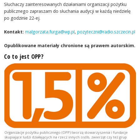
Słuchaczy zainteresowanych działaniami organizacji pożytku
publicznego zapraszam do słuchania audycji w każdą niedzielę
po godzinie 22-ej.
Kontakt:
malgorzata.furga@wp.pl
,
pozyteczni@radio.szczecin.pl
Opublikowane materiały chronione są prawem autorskim.
Co to jest OPP?
Organizacje pożytku publicznego (OPP) tworzą stowarzyszenia i fundacje
skupiające ludzi działających na rzecz innych osób, zwierząt czy też grup