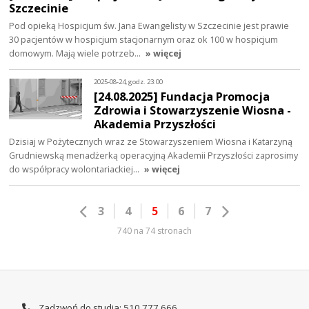
Szczecinie
Pod opieką Hospicjum św. Jana Ewangelisty w Szczecinie jest prawie
30 pacjentów w hospicjum stacjonarnym oraz ok 100 w hospicjum
domowym. Mają wiele potrzeb…
» więcej
2025-08-24, godz. 23:00
[24.08.2025] Fundacja Promocja
Zdrowia i Stowarzyszenie Wiosna -
Akademia Przyszłości
Dzisiaj w Pożytecznych wraz ze Stowarzyszeniem Wiosna i Katarzyną
Grudniewską menadżerką operacyjną Akademii Przyszłości zaprosimy
do współpracy wolontariackiej…
» więcej
3
4
5
6
7
740 na 74 stronach
Zadzwoń do studia: 510 777 666