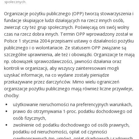
społecznych.
Organizacje pożytku publicznego (OPP) tworzą stowarzyszenia i
fundacje skupiające ludzi działających na rzecz innych osób,
zwierząt czy też grup społecznych. Poświęcają oni swój wolny
czas na rzecz dobra innych. Termin OPP wprowadzony został w
Polsce 1 stycznia 2004 przepisami ustawy o działalności pożytku
publicznego i o wolontariacie. Ze statusem OPP związane są
szczególne uprawnienia, ale też i obowiązki. Organizacje te mają
np. obowiązek sprawozdawczości, jawności działania oraz
kontroli w organizacji, aby wszyscy zainteresowani mogli
uzyskać informacje, na co wydane zostały pieniądze
przekazywane przez darczyńców. Mimo wielu ograniczeń
organizacje pożytku publicznego mają również liczne przywileje,
choćby:
użytkowanie nieruchomości na preferencyjnych warunkach,
prawo do otrzymywania 1-proc. podatku dochodowego od
osób fizycznych,
zwolnienie od: podatku dochodowego od osób prawnych,
podatku od nieruchomości, opłat od czynności
cywilnoprawnych (np. umów), opłat skarbowych i sądowych