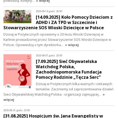
powodzią. Kolejny…
» więcej
2025-09-14, godz. 20:00
[14.09.2025] Koło Pomocy Dzieciom z
ADHD i ZA TPD w Szczecinie i
Stowarzyszenie SOS Wioski Dziecięce w Polsce
Dzisiaj w Pożytecznych opowiemy o 20-leciu Wioski Dziecięcej w
Karlinie prowadzonej przez Stowarzyszenie SOS Wioski Dziecięce w
Polsce. Opowiedzą o tym dyrektorka…
» więcej
2025-09-07, godz. 20:00
[7.09.2025] Sieć Obywatelska
Watchdog Polska,
Zachodniopomorska Fundacja
Pomocy Rodzinie „Tęcza Serc”
Dzisiaj w Pożytecznych kilka ważnych i ciekawych
tematów. Zaczniemy od zaprezentowania działań
Sieci Obywatelskiej Watchdog Polska - organizacji zajmującej…
»
więcej
2025-08-31, godz. 23:00
[31.08.2025] Hospicjum św. Jana Ewangelisty w