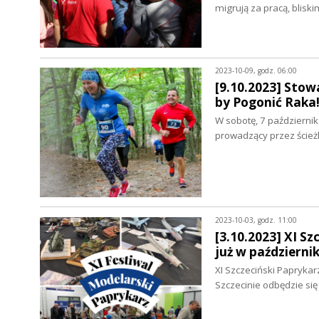
migrują za pracą, blis
2023-10-09, godz. 06:00
[9.10.2023] Stowa
by Pogonić Raka
W sobotę, 7 październi
prowadzący przez ścież
2023-10-03, godz. 11:00
[3.10.2023] XI S
już w październik
XI Szczeciński Papryka
Szczecinie odbędzie s