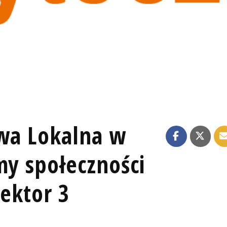
ywa Lokalna w
my społeczności
Sektor 3