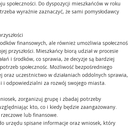
oju społeczności. Do dyspozycji mieszkańców w roku
ZIelony plac Orła
m trzeba wyraźnie zaznaczyć, że sami pomysłodawcy
rzyszłości
środków finansowych, ale również umożliwia społecznoś
ej przyszłości. Mieszkańcy biorą udział w procesie
ń i środków, co sprawia, że decyzje są bardziej
potrzeb społecznośc. Możliwość bezpośredniego
ej oraz uczestnictwo w działaniach oddolnych sprawia,
ni i odpowiedzialni za rozwój swojego miasta.
niosek, zorganizuj grupę i zbadaj potrzeby
zględniając kto, co i kiedy będzie zaangażowany.
 rzeczowe lub finansowe.
do urzędu spisane informacje oraz wniosek, który