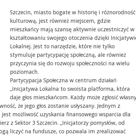
Szczecin, miasto bogate w historię i różnorodność
kulturową, jest również miejscem, gdzie
mieszkańcy mają szansę aktywnie uczestniczyć w
kształtowaniu swojego otoczenia dzięki Inicjatywi
Lokalnej. Jest to narzędzie, które nie tylko
stymuluje partycypację społeczną, ale również
przyczynia się do rozwoju społeczności na wielu
poziomach.
Partycypacja Społeczna w centrum działań
ewanie pieśni patriotycznych w Parku im.
„Inicjatywa Lokalna to swoista platforma, która
anisława Nadratowskiego
daje głos mieszkańcom. Każdy może zgłosić własn
wność, że jego głos zostanie usłyszany. Jednym z
 jest możliwość uzyskania finansowego wsparcia dla
erz z Sektor 3 Szczecin. „Inicjatorzy pomysłów, od
ogą liczyć na fundusze, co pozwala im zrealizować