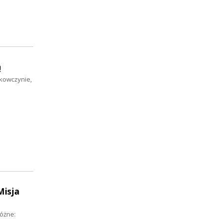
ą
ukowczynie,
Misja
óżne: