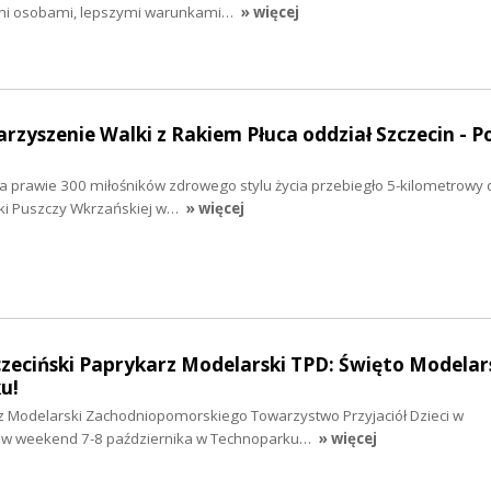
kimi osobami, lepszymi warunkami…
» więcej
rzyszenie Walki z Rakiem Płuca oddział Szczecin - Po
!
ka prawie 300 miłośników zdrowego stylu życia przebiegło 5-kilometrowy 
ki Puszczy Wkrzańskiej w…
» więcej
zczeciński Paprykarz Modelarski TPD: Święto Modela
u!
rz Modelarski Zachodniopomorskiego Towarzystwo Przyjaciół Dzieci w
ię w weekend 7-8 października w Technoparku…
» więcej