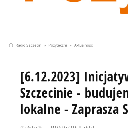
Radio Szczecin
»
Pożyteczni
»
Aktualności
[6.12.2023] Inicjat
Szczecinie - buduje
lokalne - Zaprasza 
2023-12-06
MAŁGORZATA JURGIEL