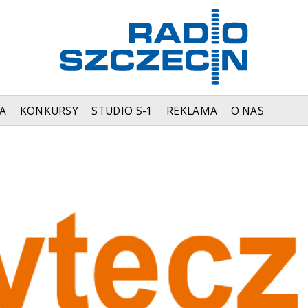
A
KONKURSY
STUDIO S-1
REKLAMA
O NAS