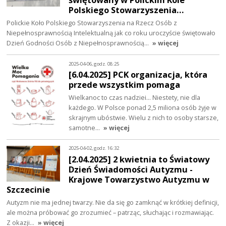
Polskiego Stowarzyszenia…
Polickie Koło Polskiego Stowarzyszenia na Rzecz Osób z
Niepełnosprawnością Intelektualną jak co roku uroczyście świętowało
Dzień Godności Osób z Niepełnosprawnością…
» więcej
2025-04-06, godz. 08:25
[6.04.2025] PCK organizacja, która
przede wszystkim pomaga
Wielkanoc to czas nadziei… Niestety, nie dla
każdego. W Polsce ponad 2,5 miliona osób żyje w
skrajnym ubóstwie. Wielu z nich to osoby starsze,
samotne…
» więcej
2025-04-02, godz. 16:32
[2.04.2025] 2 kwietnia to Światowy
Dzień Świadomości Autyzmu -
Krajowe Towarzystwo Autyzmu w
Szczecinie
Autyzm nie ma jednej twarzy. Nie da się go zamknąć w krótkiej definicji,
ale można próbować go zrozumieć – patrząc, słuchając i rozmawiając.
Z okazji…
» więcej