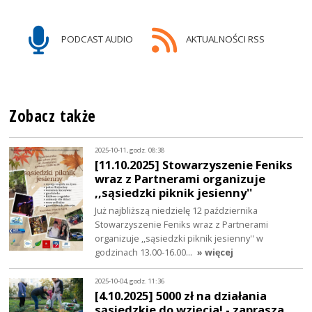
PODCAST AUDIO
AKTUALNOŚCI RSS
Zobacz także
2025-10-11, godz. 08:38
[11.10.2025] Stowarzyszenie Feniks
wraz z Partnerami organizuje
,,sąsiedzki piknik jesienny''
Już najbliższą niedzielę 12 października
Stowarzyszenie Feniks wraz z Partnerami
organizuje ,,sąsiedzki piknik jesienny'' w
godzinach 13.00-16.00…
» więcej
2025-10-04, godz. 11:36
[4.10.2025] 5000 zł na działania
sąsiedzkie do wzięcia! - zaprasza