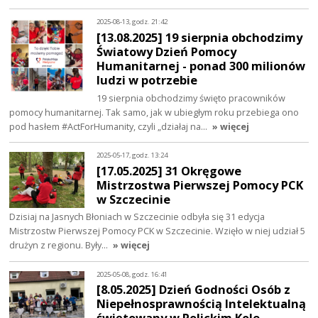
2025-08-13, godz. 21:42
[13.08.2025] 19 sierpnia obchodzimy
Światowy Dzień Pomocy
Humanitarnej - ponad 300 milionów
ludzi w potrzebie
19 sierpnia obchodzimy święto pracowników
pomocy humanitarnej. Tak samo, jak w ubiegłym roku przebiega ono
pod hasłem #ActForHumanity, czyli „działaj na…
» więcej
2025-05-17, godz. 13:24
[17.05.2025] 31 Okręgowe
Mistrzostwa Pierwszej Pomocy PCK
w Szczecinie
Dzisiaj na Jasnych Błoniach w Szczecinie odbyła się 31 edycja
Mistrzostw Pierwszej Pomocy PCK w Szczecinie. Wzięło w niej udział 5
drużyn z regionu. Były…
» więcej
2025-05-08, godz. 16:41
[8.05.2025] Dzień Godności Osób z
Niepełnosprawnością Intelektualną
świętowany w Polickim Kole