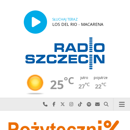
SŁUCHAJ TERAZ
LOS DEL RIO - MACARENA
°C
jutro
pojutrze
25
°C
°C
27
22
Najlepiej po prostu do nas zadzwoń
Odwiedź nas na Facebook-u
Odwiedź nas na X
Odwiedź nas na Instagram-ie
Odwiedź nas na TikTok-u
Szukaj nas na Spotify
Wyślij do nas w
Szukaj