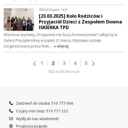
2025-03-23, godz. 14:31
[23.03.2025] Koło Rodziców i
Przyjaciół Dzieci z Zespołem Downa
ISKIERKA TPD
Wernisaż wystawy „Przyjaciele nie liczą chromosomów” odbył się w
Galerii Prezydenckiej w piątek 21 marca. Wystawa została
zorganizowana przez Koło…
» więcej
1
2
3
4
5
822 na 83 stronach
Zadzwoń do studia: 510 777 666
Czujny non stop: 510 777 222
Wyślij do nas wiadomość
Prognoza pogody