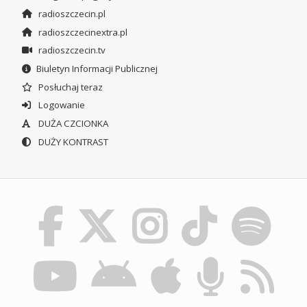
radioszczecin.pl
radioszczecinextra.pl
radioszczecin.tv
Biuletyn Informacji Publicznej
Posłuchaj teraz
Logowanie
DUŻA CZCIONKA
DUŻY KONTRAST