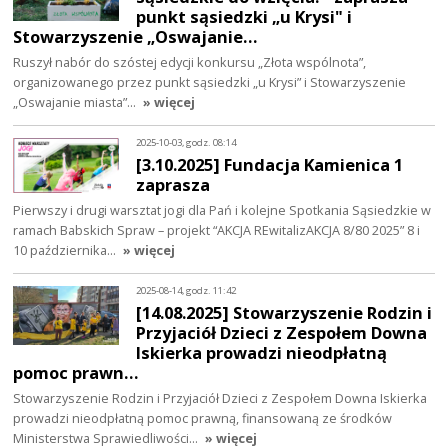
punkt sąsiedzki „u Krysi" i
Stowarzyszenie „Oswajanie…
Ruszył nabór do szóstej edycji konkursu „Złota wspólnota”,
organizowanego przez punkt sąsiedzki „u Krysi” i Stowarzyszenie
„Oswajanie miasta”…
» więcej
2025-10-03, godz. 08:14
[3.10.2025] Fundacja Kamienica 1
zaprasza
Pierwszy i drugi warsztat jogi dla Pań i kolejne Spotkania Sąsiedzkie w
ramach Babskich Spraw – projekt “AKCJA REwitalizAKCJA 8/80 2025” 8 i
10 października…
» więcej
2025-08-14, godz. 11:42
[14.08.2025] Stowarzyszenie Rodzin i
Przyjaciół Dzieci z Zespołem Downa
Iskierka prowadzi nieodpłatną
pomoc prawn…
Stowarzyszenie Rodzin i Przyjaciół Dzieci z Zespołem Downa Iskierka
prowadzi nieodpłatną pomoc prawną, finansowaną ze środków
Ministerstwa Sprawiedliwości…
» więcej