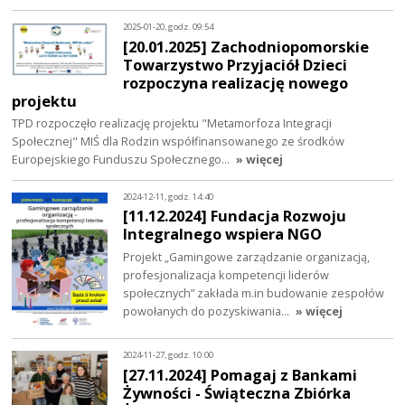
2025-01-20, godz. 09:54
[20.01.2025] Zachodniopomorskie
Towarzystwo Przyjaciół Dzieci
rozpoczyna realizację nowego
projektu
TPD rozpoczęło realizację projektu "Metamorfoza Integracji
Społecznej" MIŚ dla Rodzin współfinansowanego ze środków
Europejskiego Funduszu Społecznego…
» więcej
2024-12-11, godz. 14:40
[11.12.2024] Fundacja Rozwoju
Integralnego wspiera NGO
Projekt „Gamingowe zarządzanie organizacją,
profesjonalizacja kompetencji liderów
społecznych” zakłada m.in budowanie zespołów
powołanych do pozyskiwania…
» więcej
2024-11-27, godz. 10:00
[27.11.2024] Pomagaj z Bankami
Żywności - Świąteczna Zbiórka