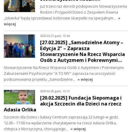
Już trzeci raz dorośli podopieczni Stowarzyszenia
Rodzin i Przyjaciół Dzieci z Zespołem Downa
„Iskierka” będą sprzedawać kolorowe skarpetki na specjalnym…
»
więcej
2025-02-27, godz. 10:44
[27.02.2025] „Samodzielne Atomy –
Edycja 2" – Zaprasza
Stowarzyszenie Na Rzecz Wsparcia
Osób z Autyzmem i Pokrewnymi…
Stowarzyszenie Na Rzecz Wsparcia Osób z Autyzmem i Pokrewnymi
Zaburzeniami Psychicznymi "A TO MY" zaprasza na uroczystość
podsumowania projektu „Samodzielne…
» więcej
2025-02-20, godz. 15:15
[20.02.2025] Fundacja Siepomaga i
akcja Szczecin dla Dzieci na rzecz
Adasia Orlika
Szczecin dla Dzieci i Galaxy Centrum zapraszają 22 lutego w godz.
12.00 - 17.00 na wydarzenie charytatywne na rzecz Adasia Orlika,
chłopca z Morzyczyna, chorującego…
» więcej