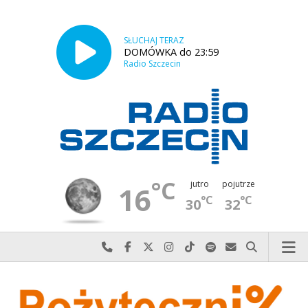
SŁUCHAJ TERAZ
DOMÓWKA do 23:59
Radio Szczecin
°C
jutro
pojutrze
16
°C
°C
30
32
Najlepiej po prostu do nas zadzwoń
Odwiedź nas na Facebook-u
Odwiedź nas na X
Odwiedź nas na Instagram-ie
Odwiedź nas na TikTok-u
Szukaj nas na Spotify
Wyślij do nas w
Szukaj