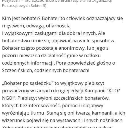
Pożyteczni - foto[Szczecińskie Centrum Wspierania Organizacji
Pozarządowych Sektor 3]
Kim jest bohater? Bohater to człowiek odznaczający się
męstwem, odwagą, ofiarnością
i wyjątkowymi zasługami dla dobra innych. Ale
bohaterstwo umie się objawiać na wiele sposobów.
Bohater często pozostaje anonimowy, lub jego z
pozoru nieważna działalność ginie w natłoku
codziennych informacji. Pora opowiedzieć głośno o
Szczecińskich, codziennych bohaterach!
„Bohater po sąsiedzku” to wyjątkowy plebiscyt
prowadzony w ramach drugiej edycji Kampanii ”KTO?
NGO!”. Plebiscyt wyłoni szczecińskich bohaterów,
których bezinteresowność, pomoc i inicjatywy
wyróżniają z tłumu. Staną się oni twarzą kampanii, a ich
wizerunek pojawi się na wystawach i innych nośnikach.
Zgłoszenia do pierwszego etapu plebiscytu należy