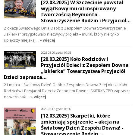
[22.03.2025] W Szczecinie powstał
wyjątkowy mural inspirowany
twórczością Reymonta -
Stowarzyszenie Rodzin i Przyjaciół…
Z okazji Światowego Dnia Osób z Zespołem Downa Stowarzyszenie
„Iskierka” przygotowało niezwykły projekt – mural, który nie tylko
upiększy miejską…
» więcej
2025-03-20, godz. 07:35
[20.03.2025] Koło Rodziców i
Przyjaciół Dzieci z Zespołem Downa
„Iskierka” Towarzystwa Przyjaciół
Dzieci zaprasza…
21 marca – Światowy Dzień Osób z Zespołem Downa Z tej okazji Koło
Rodziców i Przyjaciół Dzieci z Zespołem Downa ISKIERKA TPD zaprasza
na wernisaż…
» więcej
2025-03-12, godz. 08:39
[12.03.2025] Skarpetki, które
zmieniają spojrzenie – akcja na
Światowy Dzień Zespołu Downa! -
Stowarzyszenie Rodzin…