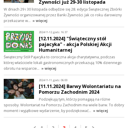
Żywności już 29-30 listopada
W dniach 29 i 30 listopada odbędzie się 28. edycja Świątecznej Zbiórki
Żywności organizowanej przez Banki Żywności. Jak co roku darowizny
przekazane w…
» więcej
2024-11-12, godz. 16:37
[12.11.2024] "Świąteczny stół
pajacyka" - akcja Polskiej Akcji
Humanitarnej
Świąteczny Stół Pajacyka to coroczna akcja charytatywna, podczas
której właściciele lokali gastronomicznych przekazują 10% dziennego
obrotu na wsparcie…
» więcej
2024-11-11, godz. 06:00
[11.11.2024] Barwy Wolontariatu na
Pomorzu Zachodnim 2024
Podziękują tym, którzy pomagają na różne
sposoby. Wolontariat na Pomorzu Zachodnim ma wiele barw. To dobry
moment i wyjątkowe wydarzenie, by podziękować…
» więcej
1
2
3
4
5