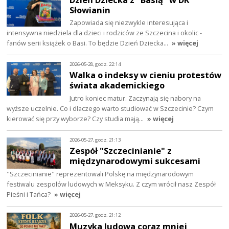
Słowianin
Zapowiada się niezwykle interesująca i
intensywna niedziela dla dzieci i rodziców ze Szczecina i okolic -
fanów serii książek o Basi. To będzie Dzień Dziecka…
» więcej
2026-05-28, godz. 22:14
Walka o indeksy w cieniu protestów
świata akademickiego
Jutro koniec matur. Zaczynają się nabory na
wyższe uczelnie. Co i dlaczego warto studiować w Szczecinie? Czym
kierować się przy wyborze? Czy studia mają…
» więcej
2026-05-27, godz. 21:13
Zespół "Szczecinianie" z
międzynarodowymi sukcesami
"Szczecinianie" reprezentowali Polskę na międzynarodowym
festiwalu zespołów ludowych w Meksyku. Z czym wrócił nasz Zespół
Pieśni i Tańca?
» więcej
2026-05-27, godz. 21:12
Muzyka ludowa coraz mniej