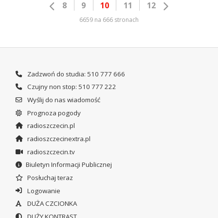
8
9
10
11
12
6659 na 666 stronach
Zadzwoń do studia: 510 777 666
Czujny non stop: 510 777 222
Wyślij do nas wiadomość
Prognoza pogody
radioszczecin.pl
radioszczecinextra.pl
radioszczecin.tv
Biuletyn Informacji Publicznej
Posłuchaj teraz
Logowanie
DUŻA CZCIONKA
DUŻY KONTRAST