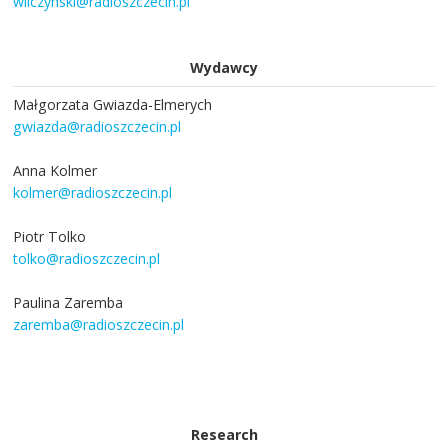
wilczynski@radioszczecin.pl
Wydawcy
Małgorzata Gwiazda-Elmerych
gwiazda@radioszczecin.pl
Anna Kolmer
kolmer@radioszczecin.pl
Piotr Tolko
tolko@radioszczecin.pl
Paulina Zaremba
zaremba@radioszczecin.pl
Research