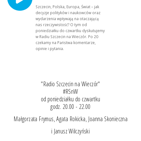
Szczecin, Polska, Europa, Świat – jak
decyzje polityków i naukowców oraz
wydarzenia wpływają na otaczającą
nas rzeczywistość? O tym od
poniedziałku do czwartku dyskutujemy
w Radiu Szczecin na Wieczór. Po 20
czekamy na Państwa komentarze,
opinie i pytania.
"Radio Szczecin na Wieczór"
#RSnW
od poniedziałku do czwartku
godz. 20.00 - 22.00
Małgorzata Frymus, Agata Rokicka, Joanna Skonieczna
i Janusz Wilczyński