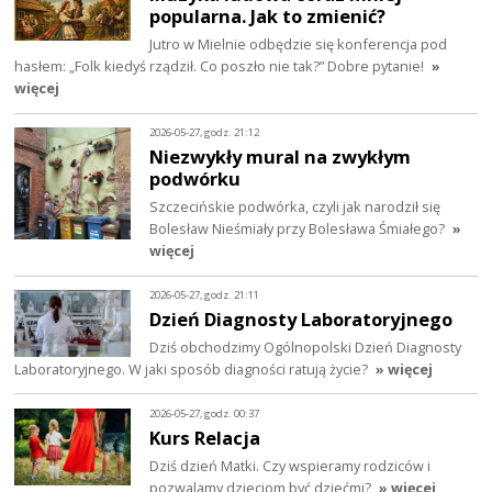
popularna. Jak to zmienić?
Jutro w Mielnie odbędzie się konferencja pod
hasłem: „Folk kiedyś rządził. Co poszło nie tak?” Dobre pytanie!
»
więcej
2026-05-27, godz. 21:12
Niezwykły mural na zwykłym
podwórku
Szczecińskie podwórka, czyli jak narodził się
Bolesław Nieśmiały przy Bolesława Śmiałego?
»
więcej
2026-05-27, godz. 21:11
Dzień Diagnosty Laboratoryjnego
Dziś obchodzimy Ogólnopolski Dzień Diagnosty
Laboratoryjnego. W jaki sposób diagności ratują życie?
» więcej
2026-05-27, godz. 00:37
Kurs Relacja
Dziś dzień Matki. Czy wspieramy rodziców i
pozwalamy dzieciom być dziećmi?
» więcej