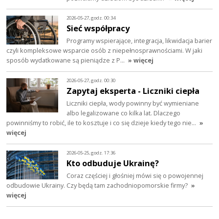
2026-05-27, godz. 00:34
Sieć współpracy
Programy wspierające, integracja, likwidacja barier
czyli kompleksowe wsparcie osób z niepełnosprawnościami. W jaki
sposób wydatkowane są pieniądze z P…
» więcej
2026-05-27, godz. 00:30
Zapytaj eksperta - Liczniki ciepła
Liczniki ciepła, wody powinny być wymieniane
albo legalizowane co kilka lat. Dlaczego
powinniśmy to robić, ile to kosztuje i co się dzieje kiedy tego nie…
»
więcej
2026-05-25, godz. 17:36
Kto odbuduje Ukrainę?
Coraz częściej i głośniej mówi się o powojennej
odbudowie Ukrainy. Czy będą tam zachodniopomorskie firmy?
»
więcej