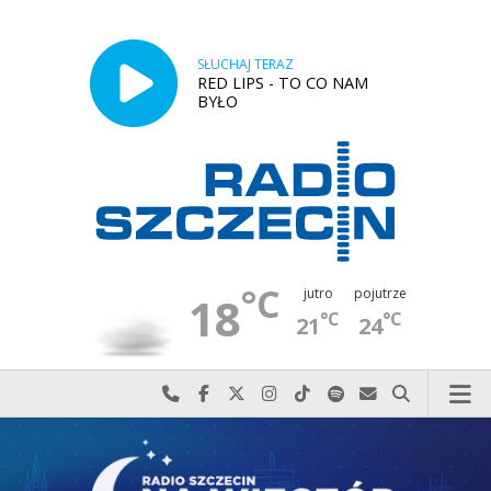
SŁUCHAJ TERAZ
RED LIPS - TO CO NAM
BYŁO
°C
jutro
pojutrze
18
°C
°C
21
24
Najlepiej po prostu do nas zadzwoń
Odwiedź nas na Facebook-u
Odwiedź nas na X
Odwiedź nas na Instagram-ie
Odwiedź nas na TikTok-u
Szukaj nas na Spotify
Wyślij do nas w
Szukaj