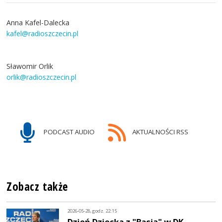
Anna Kafel-Dalecka
kafel@radioszczecin.pl
Sławomir Orlik
orlik@radioszczecin.pl
PODCAST AUDIO
AKTUALNOŚCI RSS
Zobacz także
2026-05-28, godz. 22:15
Dzień Dziecka z "Basią" w DK