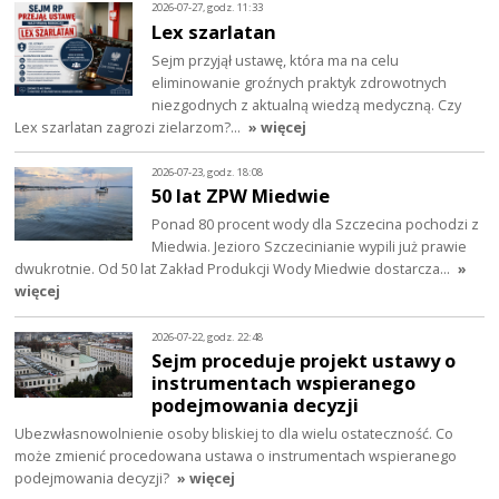
2026-07-27, godz. 11:33
Lex szarlatan
Sejm przyjął ustawę, która ma na celu
eliminowanie groźnych praktyk zdrowotnych
niezgodnych z aktualną wiedzą medyczną. Czy
Lex szarlatan zagrozi zielarzom?…
» więcej
2026-07-23, godz. 18:08
50 lat ZPW Miedwie
Ponad 80 procent wody dla Szczecina pochodzi z
Miedwia. Jezioro Szczecinianie wypili już prawie
dwukrotnie. Od 50 lat Zakład Produkcji Wody Miedwie dostarcza…
»
więcej
2026-07-22, godz. 22:48
Sejm proceduje projekt ustawy o
instrumentach wspieranego
podejmowania decyzji
Ubezwłasnowolnienie osoby bliskiej to dla wielu ostateczność. Co
może zmienić procedowana ustawa o instrumentach wspieranego
podejmowania decyzji?
» więcej