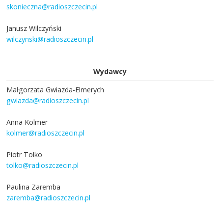
skonieczna@radioszczecin.pl
Janusz Wilczyński
wilczynski@radioszczecin.pl
Wydawcy
Małgorzata Gwiazda-Elmerych
gwiazda@radioszczecin.pl
Anna Kolmer
kolmer@radioszczecin.pl
Piotr Tolko
tolko@radioszczecin.pl
Paulina Zaremba
zaremba@radioszczecin.pl