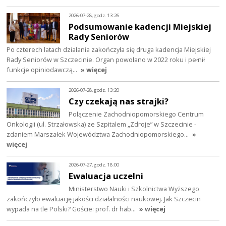
2026-07-28, godz. 13:26
Podsumowanie kadencji Miejskiej
Rady Seniorów
Po czterech latach działania zakończyła się druga kadencja Miejskiej
Rady Seniorów w Szczecinie. Organ powołano w 2022 roku i pełnił
funkcje opiniodawczą…
» więcej
2026-07-28, godz. 13:20
Czy czekają nas strajki?
Połączenie Zachodniopomorskiego Centrum
Onkologii (ul. Strzałowska) ze Szpitalem „Zdroje” w Szczecinie -
zdaniem Marszałek Województwa Zachodniopomorskiego…
»
więcej
2026-07-27, godz. 18:00
Ewaluacja uczelni
Ministerstwo Nauki i Szkolnictwa Wyższego
zakończyło ewaluację jakości działalności naukowej. Jak Szczecin
wypada na tle Polski? Goście: prof. dr hab…
» więcej