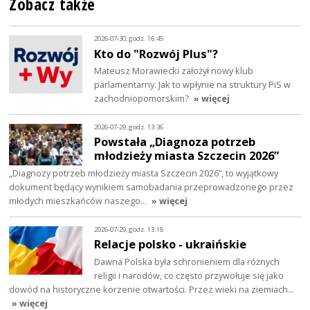
Zobacz także
2026-07-30, godz. 16:45
Kto do "Rozwój Plus"?
Mateusz Morawiecki założył nowy klub
parlamentarny. Jak to wpłynie na struktury PiS w
zachodniopomorskim?
» więcej
2026-07-29, godz. 13:36
Powstała „Diagnoza potrzeb
młodzieży miasta Szczecin 2026”
„Diagnozy potrzeb młodzieży miasta Szczecin 2026”, to wyjątkowy
dokument będący wynikiem samobadania przeprowadzonego przez
młodych mieszkańców naszego…
» więcej
2026-07-29, godz. 13:18
Relacje polsko - ukraińskie
Dawna Polska była schronieniem dla różnych
religii i narodów, co często przywołuje się jako
dowód na historyczne korzenie otwartości. Przez wieki na ziemiach…
» więcej