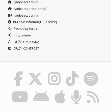
radioszczecin.pl
radioszczecinextra.pl
radioszczecin.tv
Biuletyn Informacji Publicznej
Posłuchaj teraz
Logowanie
DUŻA CZCIONKA
DUŻY KONTRAST