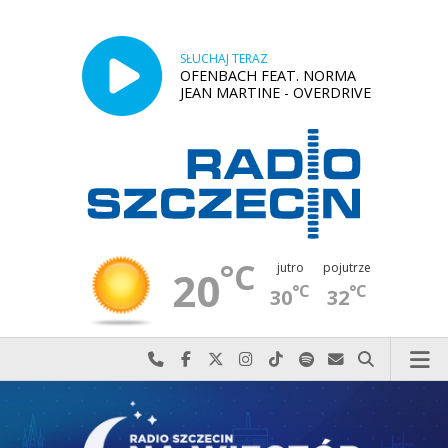
SŁUCHAJ TERAZ
OFENBACH FEAT. NORMA
JEAN MARTINE - OVERDRIVE
°C
jutro
pojutrze
20
°C
°C
30
32
Najlepiej po prostu do nas zadzwoń
Odwiedź nas na Facebook-u
Odwiedź nas na X
Odwiedź nas na Instagram-ie
Odwiedź nas na TikTok-u
Szukaj nas na Spotify
Wyślij do nas w
Szukaj