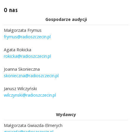
O nas
Gospodarze audycji
Małgorzata Frymus
frymus@radioszczecin.pl
Agata Rokicka
rokicka@radioszczecin.pl
Joanna Skonieczna
skonieczna@radioszczecin.pl
Janusz Wilczyński
wilczynski@radioszczecin.pl
Wydawcy
Małgorzata Gwiazda-Elmerych
gwiazda@radioszczecin.pl