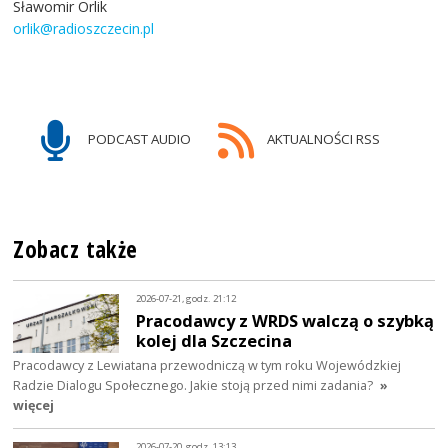
Sławomir Orlik
orlik@radioszczecin.pl
PODCAST AUDIO
AKTUALNOŚCI RSS
Zobacz także
2026-07-21, godz. 21:12
Pracodawcy z WRDS walczą o szybką
kolej dla Szczecina
Pracodawcy z Lewiatana przewodniczą w tym roku Wojewódzkiej
Radzie Dialogu Społecznego. Jakie stoją przed nimi zadania?
»
więcej
2026-07-20, godz. 13:13