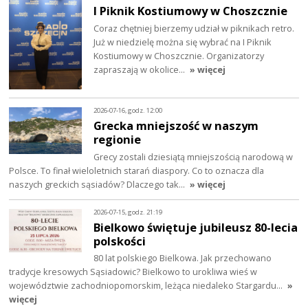
I Piknik Kostiumowy w Choszcznie
Coraz chętniej bierzemy udział w piknikach retro.
Już w niedzielę można się wybrać na I Piknik
Kostiumowy w Choszcznie. Organizatorzy
zapraszają w okolice…
» więcej
2026-07-16, godz. 12:00
Grecka mniejszość w naszym
regionie
Grecy zostali dziesiątą mniejszością narodową w
Polsce. To finał wieloletnich starań diaspory. Co to oznacza dla
naszych greckich sąsiadów? Dlaczego tak…
» więcej
2026-07-15, godz. 21:19
Bielkowo świętuje jubileusz 80-lecia
polskości
80 lat polskiego Bielkowa. Jak przechowano
tradycje kresowych Sąsiadowic? Bielkowo to urokliwa wieś w
województwie zachodniopomorskim, leżąca niedaleko Stargardu…
»
więcej