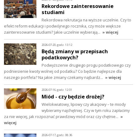
Rekordowe zainteresowanie
studiami
Rekordowa rekrutacja na wyższe uczelnie. Czy to
efekt reform edukacji i podwójnego rocznika, czy może większe
zainteresowanie studiami? Jakie uczelnie wybierają…
» więcej
2026-07-20, godz. 13:12
Będą zmiany w przepisach
podatkowych?
Podwyższenie drugiego progu podatkowego czy
podniesienie kwoty wolnej od podatku? Co będzie najlepsze dla
naszego portfela? Na jakie zmiany czekamy najbardz…
» więcej
2026-07-16, godz. 12:01
Miód - czy będzie drożej?
Wielokwiatowy, lipowy czy akacjowy – te miody
wybieramy najchętniej. Czy w tym roku zapłacimy
za nie więcej, jak rozpoznać prawdziwy miód oraz czy chętnie…
»
więcej
2026-07-17, godz. 08:36