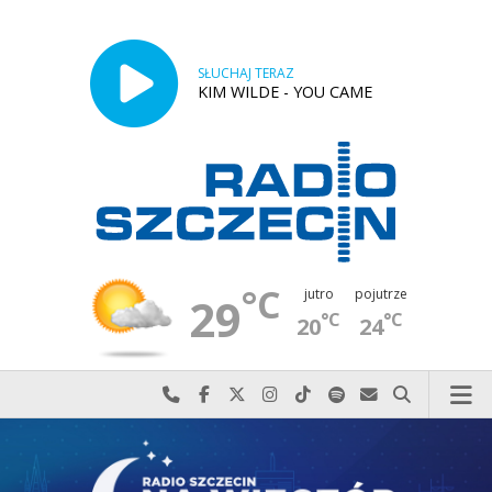
SŁUCHAJ TERAZ
KIM WILDE - YOU CAME
°C
jutro
pojutrze
29
°C
°C
20
24
Najlepiej po prostu do nas zadzwoń
Odwiedź nas na Facebook-u
Odwiedź nas na X
Odwiedź nas na Instagram-ie
Odwiedź nas na TikTok-u
Szukaj nas na Spotify
Wyślij do nas w
Szukaj