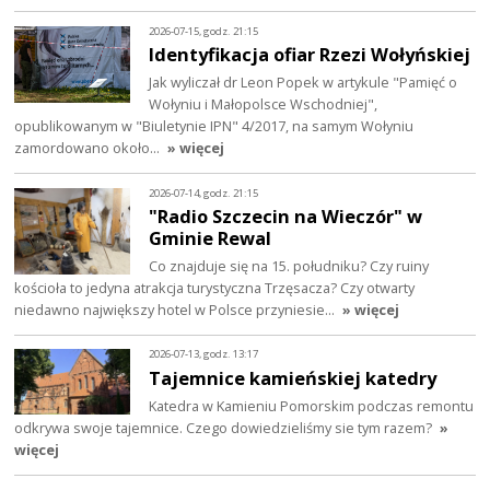
2026-07-15, godz. 21:15
Identyfikacja ofiar Rzezi Wołyńskiej
Jak wyliczał dr Leon Popek w artykule "Pamięć o
Wołyniu i Małopolsce Wschodniej",
opublikowanym w "Biuletynie IPN" 4/2017, na samym Wołyniu
zamordowano około…
» więcej
2026-07-14, godz. 21:15
"Radio Szczecin na Wieczór" w
Gminie Rewal
Co znajduje się na 15. południku? Czy ruiny
kościoła to jedyna atrakcja turystyczna Trzęsacza? Czy otwarty
niedawno największy hotel w Polsce przyniesie…
» więcej
2026-07-13, godz. 13:17
Tajemnice kamieńskiej katedry
Katedra w Kamieniu Pomorskim podczas remontu
odkrywa swoje tajemnice. Czego dowiedzieliśmy sie tym razem?
»
więcej