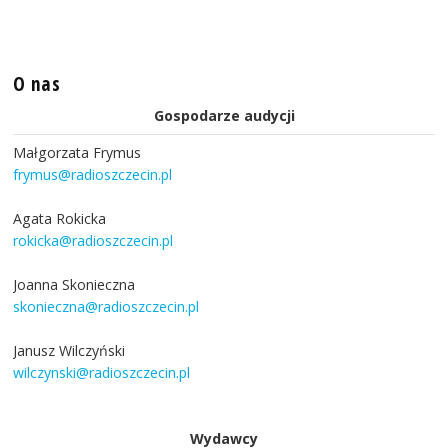
O nas
Gospodarze audycji
Małgorzata Frymus
frymus@radioszczecin.pl
Agata Rokicka
rokicka@radioszczecin.pl
Joanna Skonieczna
skonieczna@radioszczecin.pl
Janusz Wilczyński
wilczynski@radioszczecin.pl
Wydawcy