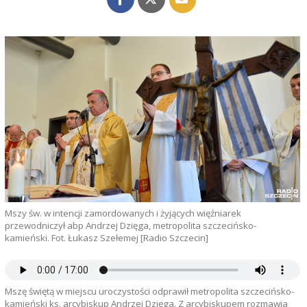
Mszy św. w intencji zamordowanych i żyjących więźniarek
przewodniczył abp Andrzej Dzięga, metropolita szczecińsko-
kamieński. Fot. Łukasz Szełemej [Radio Szczecin]
Mszę świętą w miejscu uroczystości odprawił metropolita szczecińsko-
kamieński ks. arcybiskup Andrzej Dzięga. Z arcybiskupem rozmawia