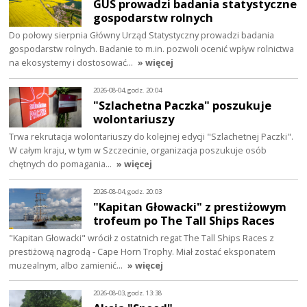
GUS prowadzi badania statystyczne
gospodarstw rolnych
Do połowy sierpnia Główny Urząd Statystyczny prowadzi badania
gospodarstw rolnych. Badanie to m.in. pozwoli ocenić wpływ rolnictwa
na ekosystemy i dostosować…
» więcej
2026-08-04, godz. 20:04
"Szlachetna Paczka" poszukuje
wolontariuszy
Trwa rekrutacja wolontariuszy do kolejnej edycji "Szlachetnej Paczki".
W całym kraju, w tym w Szczecinie, organizacja poszukuje osób
chętnych do pomagania…
» więcej
2026-08-04, godz. 20:03
"Kapitan Głowacki" z prestiżowym
trofeum po The Tall Ships Races
"Kapitan Głowacki" wrócił z ostatnich regat The Tall Ships Races z
prestiżową nagrodą - Cape Horn Trophy. Miał zostać eksponatem
muzealnym, albo zamienić…
» więcej
2026-08-03, godz. 13:38