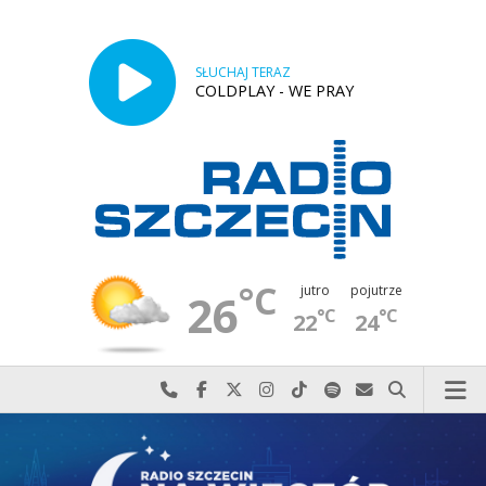
SŁUCHAJ TERAZ
COLDPLAY - WE PRAY
°C
jutro
pojutrze
26
°C
°C
22
24
Najlepiej po prostu do nas zadzwoń
Odwiedź nas na Facebook-u
Odwiedź nas na X
Odwiedź nas na Instagram-ie
Odwiedź nas na TikTok-u
Szukaj nas na Spotify
Wyślij do nas w
Szukaj