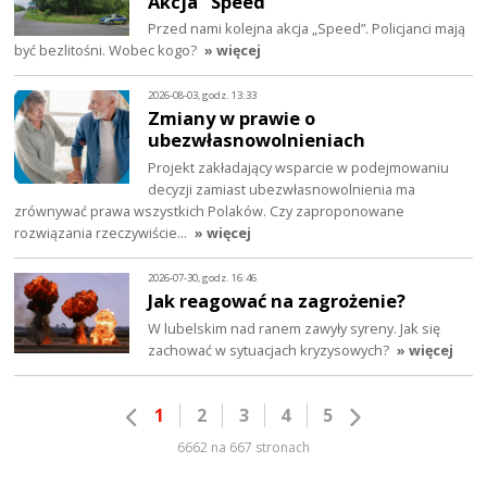
Akcja "Speed"
Przed nami kolejna akcja „Speed”. Policjanci mają
być bezlitośni. Wobec kogo?
» więcej
2026-08-03, godz. 13:33
Zmiany w prawie o
ubezwłasnowolnieniach
Projekt zakładający wsparcie w podejmowaniu
decyzji zamiast ubezwłasnowolnienia ma
zrównywać prawa wszystkich Polaków. Czy zaproponowane
rozwiązania rzeczywiście…
» więcej
2026-07-30, godz. 16:46
Jak reagować na zagrożenie?
W lubelskim nad ranem zawyły syreny. Jak się
zachować w sytuacjach kryzysowych?
» więcej
1
2
3
4
5
6662 na 667 stronach