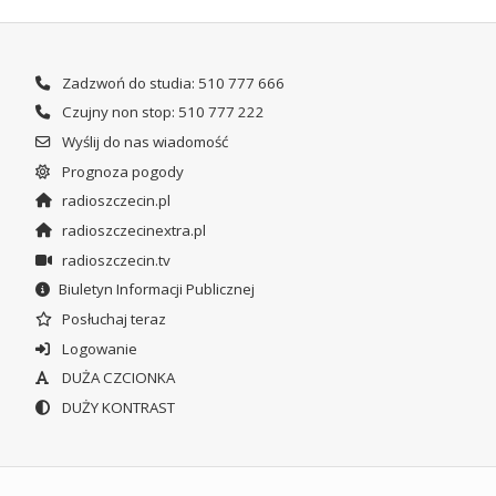
Zadzwoń do studia: 510 777 666
Czujny non stop: 510 777 222
Wyślij do nas wiadomość
Prognoza pogody
radioszczecin.pl
radioszczecinextra.pl
radioszczecin.tv
Biuletyn Informacji Publicznej
Posłuchaj teraz
Logowanie
DUŻA CZCIONKA
DUŻY KONTRAST