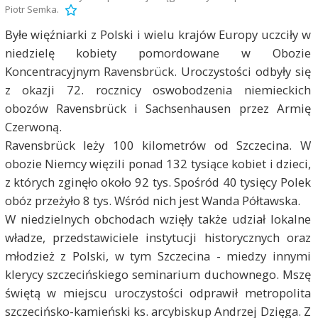
Piotr Semka.
Byłe więźniarki z Polski i wielu krajów Europy uczciły w
niedzielę kobiety pomordowane w Obozie
Koncentracyjnym Ravensbrück. Uroczystości odbyły się
z okazji 72. rocznicy oswobodzenia niemieckich
obozów Ravensbrück i Sachsenhausen przez Armię
Czerwoną.
Ravensbrück leży 100 kilometrów od Szczecina. W
obozie Niemcy więzili ponad 132 tysiące kobiet i dzieci,
z których zginęło około 92 tys. Spośród 40 tysięcy Polek
obóz przeżyło 8 tys. Wśród nich jest Wanda Półtawska.
W niedzielnych obchodach wzięły także udział lokalne
władze, przedstawiciele instytucji historycznych oraz
młodzież z Polski, w tym Szczecina - miedzy innymi
klerycy szczecińskiego seminarium duchownego. Mszę
świętą w miejscu uroczystości odprawił metropolita
szczecińsko-kamieński ks. arcybiskup Andrzej Dzięga. Z