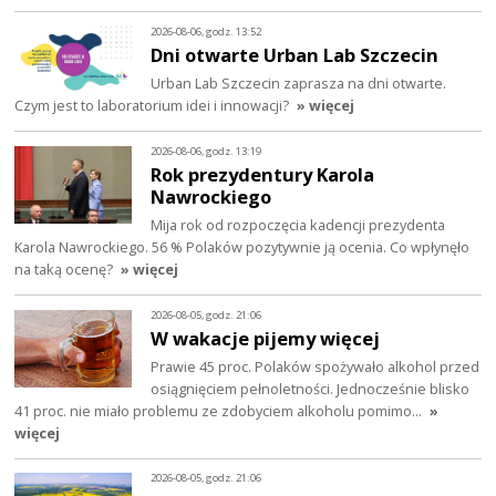
2026-08-06, godz. 13:52
Dni otwarte Urban Lab Szczecin
Urban Lab Szczecin zaprasza na dni otwarte.
Czym jest to laboratorium idei i innowacji?
» więcej
2026-08-06, godz. 13:19
Rok prezydentury Karola
Nawrockiego
Mija rok od rozpoczęcia kadencji prezydenta
Karola Nawrockiego. 56 % Polaków pozytywnie ją ocenia. Co wpłynęło
na taką ocenę?
» więcej
2026-08-05, godz. 21:06
W wakacje pijemy więcej
Prawie 45 proc. Polaków spożywało alkohol przed
osiągnięciem pełnoletności. Jednocześnie blisko
41 proc. nie miało problemu ze zdobyciem alkoholu pomimo…
»
więcej
2026-08-05, godz. 21:06