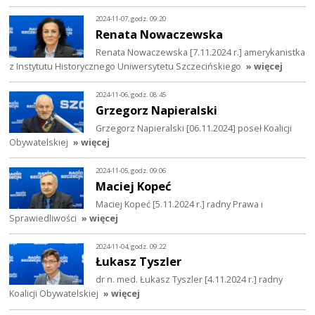
2024-11-07, godz. 09:20
Renata Nowaczewska
Renata Nowaczewska [7.11.2024 r.] amerykanistka
z Instytutu Historycznego Uniwersytetu Szczecińskiego
» więcej
2024-11-06, godz. 08:45
Grzegorz Napieralski
Grzegorz Napieralski [06.11.2024] poseł Koalicji
Obywatelskiej
» więcej
2024-11-05, godz. 09:06
Maciej Kopeć
Maciej Kopeć [5.11.2024 r.] radny Prawa i
Sprawiedliwości
» więcej
2024-11-04, godz. 09:22
Łukasz Tyszler
dr n. med. Łukasz Tyszler [4.11.2024 r.] radny
Koalicji Obywatelskiej
» więcej