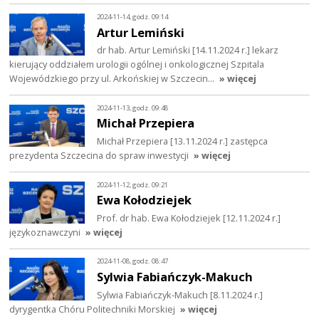
2024-11-14, godz. 09:14
Artur Lemiński
dr hab. Artur Lemiński [14.11.2024 r.] lekarz
kierujący oddziałem urologii ogólnej i onkologicznej Szpitala
Wojewódzkiego przy ul. Arkońskiej w Szczecin…
» więcej
2024-11-13, godz. 09:48
Michał Przepiera
Michał Przepiera [13.11.2024 r.] zastępca
prezydenta Szczecina do spraw inwestycji
» więcej
2024-11-12, godz. 09:21
Ewa Kołodziejek
Prof. dr hab. Ewa Kołodziejek [12.11.2024 r.]
językoznawczyni
» więcej
2024-11-08, godz. 08:47
Sylwia Fabiańczyk-Makuch
Sylwia Fabiańczyk-Makuch [8.11.2024 r.]
dyrygentka Chóru Politechniki Morskiej
» więcej