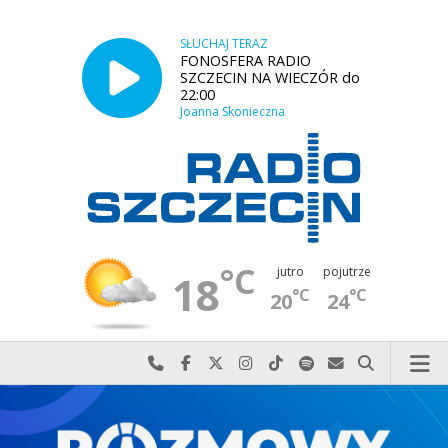
SŁUCHAJ TERAZ
FONOSFERA RADIO
SZCZECIN NA WIECZÓR do
22:00
Joanna Skonieczna
°C
jutro
pojutrze
18
°C
°C
20
24
Najlepiej po prostu do nas zadzwoń
Odwiedź nas na Facebook-u
Odwiedź nas na X
Odwiedź nas na Instagram-ie
Odwiedź nas na TikTok-u
Szukaj nas na Spotify
Wyślij do nas w
Szukaj