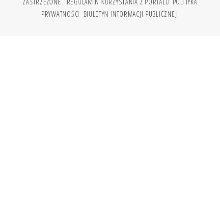
ZASTRZEŻONE.
REGULAMIN KORZYSTANIA Z PORTALU
POLITYKA
PRYWATNOŚCI
BIULETYN INFORMACJI PUBLICZNEJ