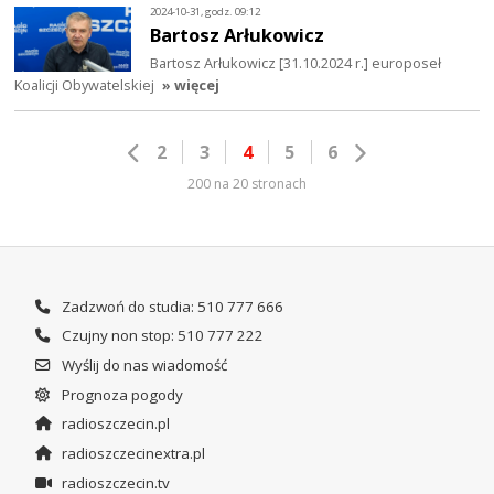
2024-10-31, godz. 09:12
Bartosz Arłukowicz
Bartosz Arłukowicz [31.10.2024 r.] europoseł
Koalicji Obywatelskiej
» więcej
2
3
4
5
6
200 na 20 stronach
Zadzwoń do studia: 510 777 666
Czujny non stop: 510 777 222
Wyślij do nas wiadomość
Prognoza pogody
radioszczecin.pl
radioszczecinextra.pl
radioszczecin.tv