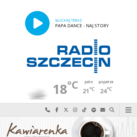
SŁUCHAJ TERAZ
PAPA DANCE - NAJ STORY
°C
jutro
pojutrze
18
°C
°C
21
24
Najlepiej po prostu do nas zadzwoń
Odwiedź nas na Facebook-u
Odwiedź nas na X
Odwiedź nas na Instagram-ie
Odwiedź nas na TikTok-u
Szukaj nas na Spotify
Wyślij do nas w
Szukaj