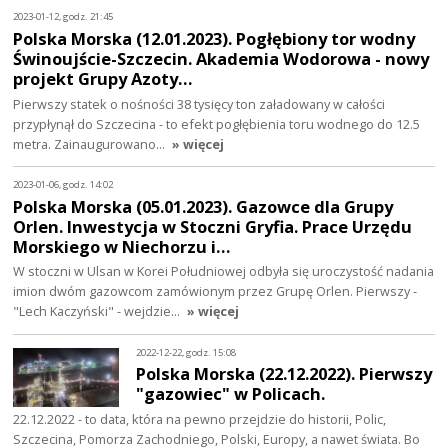
2023-01-12, godz. 21:45
Polska Morska (12.01.2023). Pogłębiony tor wodny
Świnoujście-Szczecin. Akademia Wodorowa - nowy
projekt Grupy Azoty…
Pierwszy statek o nośności 38 tysięcy ton załadowany w całości
przypłynął do Szczecina - to efekt pogłębienia toru wodnego do 12.5
metra. Zainaugurowano…
» więcej
2023-01-06, godz. 14:02
Polska Morska (05.01.2023). Gazowce dla Grupy
Orlen. Inwestycja w Stoczni Gryfia. Prace Urzędu
Morskiego w Niechorzu i…
W stoczni w Ulsan w Korei Południowej odbyła się uroczystość nadania
imion dwóm gazowcom zamówionym przez Grupę Orlen. Pierwszy -
"Lech Kaczyński" - wejdzie…
» więcej
2022-12-22, godz. 15:08
Polska Morska (22.12.2022). Pierwszy
"gazowiec" w Policach.
22.12.2022 - to data, która na pewno przejdzie do historii, Polic,
Szczecina, Pomorza Zachodniego, Polski, Europy, a nawet świata. Bo