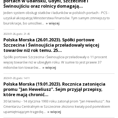
portach w Gdańsku, Gdyni, Szczecinie i
Świnoujściu oraz rolnicy domagają…
Jeden system obsługi statków i ładunków w polskich portach - PCS -
uzyskał akcepatcję Ministerstwa Finansów. Tym samym zmniejszy to
biurokracje, bo umożliwi…
» więcej
2023-01-26, godz. 21:45
Polska Morska (26.01.2023). Spółki portowe
Szczecina i Świnoujścia przeładowały więcej
towarów niż rok temu. 25…
Spółki portowe Szczecina i Świnoujścia przeładowały o 11 procent
więcej towarów niż w ubiegłym roku. W sumie to jest prawie 37
milionów ton towarów…
» więcej
2023-01-20, godz. 14:11
Polska Morska (19.01.2023). Rocznica zatonięcia
promu "Jan Heweliusz". Sejm przyjął przepisy,
które mają chronić…
30 lat temu - 14 stycznia 1993 roku zatonął prom "Jan Heweliusz". Na
Cmentarzu Centralnym w Szczecinie złożono kwiaty pod pomnikiem
upamiętniającym tragedię…
» więcej