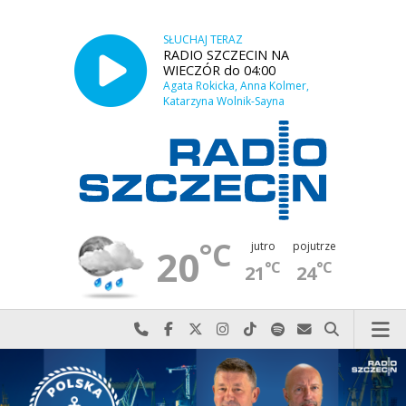
SŁUCHAJ TERAZ
RADIO SZCZECIN NA
WIECZÓR do 04:00
Agata Rokicka, Anna Kolmer,
Katarzyna Wolnik-Sayna
°C
jutro
pojutrze
20
°C
°C
21
24
Najlepiej po prostu do nas zadzwoń
Odwiedź nas na Facebook-u
Odwiedź nas na X
Odwiedź nas na Instagram-ie
Odwiedź nas na TikTok-u
Szukaj nas na Spotify
Wyślij do nas w
Szukaj