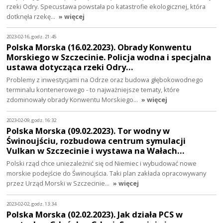
rzeki Odry. Specustawa powstała po katastrofie ekologicznej, która
dotknęła rzekę…
» więcej
2023-02-16, godz. 21:45
Polska Morska (16.02.2023). Obrady Konwentu
Morskiego w Szczecinie. Policja wodna i specjalna
ustawa dotycząca rzeki Odry…
Problemy z inwestycjami na Odrze oraz budowa głębokowodnego
terminalu kontenerowego - to najważniejsze tematy, które
zdominowały obrady Konwentu Morskiego…
» więcej
2023-02-09, godz. 16:32
Polska Morska (09.02.2023). Tor wodny w
Świnoujściu, rozbudowa centrum symulacji
Vulkan w Szczecinie i wystawa na Wałach…
Polski rząd chce uniezależnić się od Niemiec i wybudować nowe
morskie podejście do Świnoujścia. Taki plan zakłada opracowywany
przez Urząd Morski w Szczecinie…
» więcej
2023-02-02, godz. 13:34
Polska Morska (02.02.2023). Jak działa PCS w