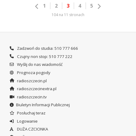
1
2
3
4
5
104 na 11 stronach
Zadzwoń do studia: 510 777 666
Czujny non stop: 510 777 222
Wyślij do nas wiadomość
Prognoza pogody
radioszczecin.pl
radioszczecinextra.pl
radioszczecin.tv
Biuletyn Informacji Publicznej
Posłuchaj teraz
Logowanie
DUŻA CZCIONKA