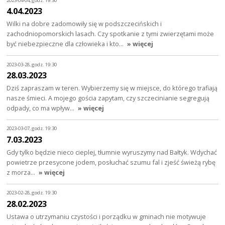
2023-04-04, godz. 19:30
4.04.2023
Wilki na dobre zadomowiły się w podszczecińskich i
zachodniopomorskich lasach. Czy spotkanie z tymi zwierzętami może
być niebezpieczne dla człowieka i kto…
» więcej
2023-03-28, godz. 19:30
28.03.2023
Dziś zapraszam w teren. Wybierzemy się w miejsce, do którego trafiają
nasze śmieci. A mojego gościa zapytam, czy szczecinianie segregują
odpady, co ma wpływ…
» więcej
2023-03-07, godz. 19:30
7.03.2023
Gdy tylko będzie nieco cieplej, tłumnie wyruszymy nad Bałtyk. Wdychać
powietrze przesycone jodem, posłuchać szumu fal i zjeść świeżą rybę
z morza…
» więcej
2023-02-28, godz. 19:30
28.02.2023
Ustawa o utrzymaniu czystości i porządku w gminach nie motywuje