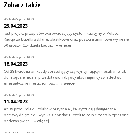
Zobacz także
2023-04-25, godz. 19:30
25.04.2023
Jest projekt przepisów wprowadzający system kaucyjny w Polsce.
Kaucja za butelki szklane, plastikowe oraz puszki aluminiowe wyniesie
50 groszy. Czy dzięki kaucji…
» więcej
2023-04-18, godz. 19:30
18.04.2023
Od 28 kwietnia br. każdy sprzedający czy wynajmujący mieszkanie lub
dom będzie musiał przedstawić nabywcy albo najemcy świadectwo
energetyczne nieruchomości…
» więcej
2023-04-11, godz. 19:30
11.04.2023
Aż 39 proc. Polek i Polaków przyznaje , że wyrzucają świąteczne
potrawy do śmieci - wynika z sondażu. Jeżeli to co nie zostało zjedzone
podczas świąt…
» więcej