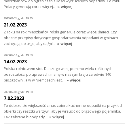
mieszkańców do ograniczania ilości wyrzucanych odpadów. Co roku
Polacy generują coraz więcej…
» więcej
2023-02-21, godz. 19:30
21.02.2023
Z roku na rok mieszkańcy Polski generują coraz więcej śmieci. Czy
obecne przepisy dotyczące gospodarowania odpadami w gminach
zachęcają do tego, aby dążyć…
» więcej
2023-02-14, godz. 19:30
14.02.2023
Polska rolnictwem stoi. Dlaczego więc, pomimo wielu roślinnych
pozostałości po uprawach, mamy w naszym kraju zaledwie 140
biogazowni, a w w Niemczech jest…
» więcej
2023-02-07, godz. 19:30
7.02.2023
To dobrze, że większość z nas zbiera kuchenne odpadki na przykład
obierki czy resztki warzyw , aby je wrzucić do brązowego pojemnika.
Tak zebrane bioodpady…
» więcej