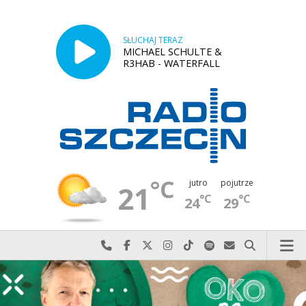
SŁUCHAJ TERAZ
MICHAEL SCHULTE &
R3HAB - WATERFALL
°C
jutro
pojutrze
21
°C
°C
24
29
Najlepiej po prostu do nas zadzwoń
Odwiedź nas na Facebook-u
Odwiedź nas na X
Odwiedź nas na Instagram-ie
Odwiedź nas na TikTok-u
Szukaj nas na Spotify
Wyślij do nas w
Szukaj