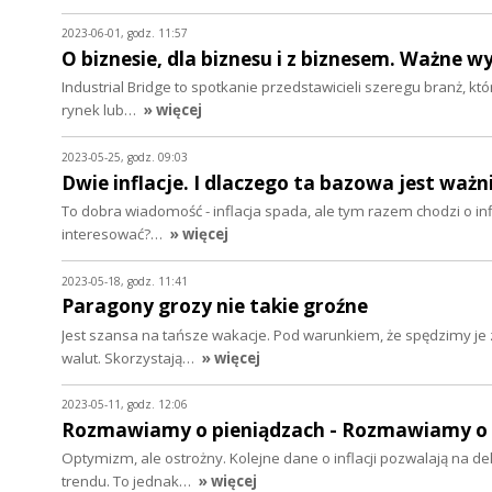
2023-06-01, godz. 11:57
O biznesie, dla biznesu i z biznesem. Ważne w
Industrial Bridge to spotkanie przedstawicieli szeregu branż, 
rynek lub…
» więcej
2023-05-25, godz. 09:03
Dwie inflacje. I dlaczego ta bazowa jest ważn
To dobra wiadomość - inflacja spada, ale tym razem chodzi o inf
interesować?…
» więcej
2023-05-18, godz. 11:41
Paragony grozy nie takie groźne
Jest szansa na tańsze wakacje. Pod warunkiem, że spędzimy je z
walut. Skorzystają…
» więcej
2023-05-11, godz. 12:06
Rozmawiamy o pieniądzach - Rozmawiamy o in
Optymizm, ale ostrożny. Kolejne dane o inflacji pozwalają na de
trendu. To jednak…
» więcej