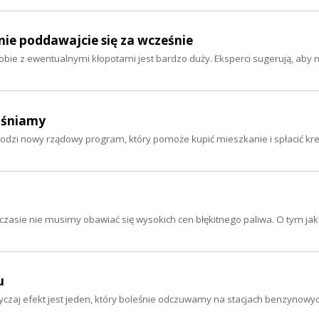
-nie poddawajcie się za wcześnie
obie z ewentualnymi kłopotami jest bardzo duży. Eksperci sugerują, aby n
aśniamy
hodzi nowy rządowy program, który pomoże kupić mieszkanie i spłacić kre
 czasie nie musimy obawiać się wysokich cen błękitnego paliwa. O tym jak
u
yczaj efekt jest jeden, który boleśnie odczuwamy na stacjach benzynowy