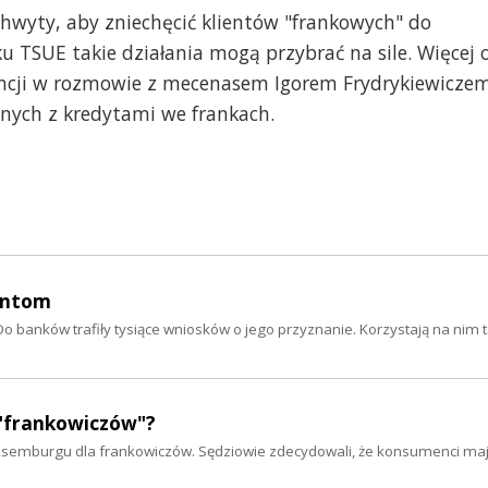
chwyty, aby zniechęcić klientów "frankowych" do
u TSUE takie działania mogą przybrać na sile. Więcej 
encji w rozmowie z mecenasem Igorem Frydrykiewicze
anych z kredytami we frankach.
entom
o banków trafiły tysiące wniosków o jego przyznanie. Korzystają na nim t
 "frankowiczów"?
uksemburgu dla frankowiczów. Sędziowie zdecydowali, że konsumenci ma