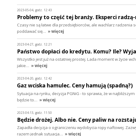
2023-05-04, godz. 12:43
Problemy to część tej branży. Eksperci radzą
Czasy nie są łatwe dla przedsiębiorców, ale wachlarz radzenia s
poddawać się…
» więcej
2023-04-27, godz. 12:21
Państwo dopłaci do kredytu. Komu? Ile? Wyj
Wszystko jest już na ostatniej prostej. Lada moment w życie wc
jakie…
» więcej
2023-04-20, godz. 12:42
Gaz wciska hamulec. Ceny hamują (spadną?)
Sytuacja na rynku, decyzja PGNiG - to sprawia, że w najbliższym
będzie to…
» więcej
2023-04-13, godz. 11:50
Będzie drożej. Albo nie. Ceny paliw na rozstaj
Zapadła decyzja o ograniczeniu wydobycia ropy naftowej. Zazw
razem jednak sytuacja…
» więcej