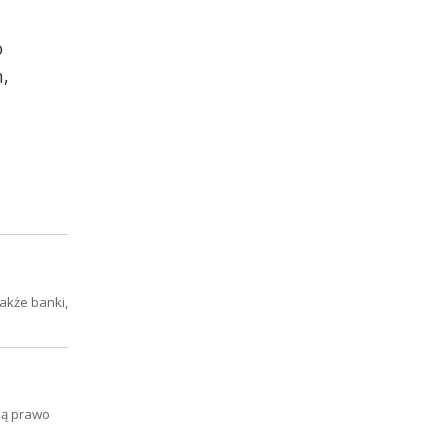
o
m,
akże banki,
ją prawo