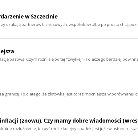
ydarzenie w Szczecinie
którzy szukają partnerów biznesowych, wspólników albo po prostu chcą poz
iejsza
lację bazową. Czym różni się od tej "zwykłej"? I dlaczego bardziej powinn
a granicą. To dlatego, że złotówka jest coraz mocniejsza w porównaniu d
flacji (znowu). Czy mamy dobre wiadomości (wresz
likatne rozluźnienie, bo być może kolejny spadek jest już zwiastunem sta