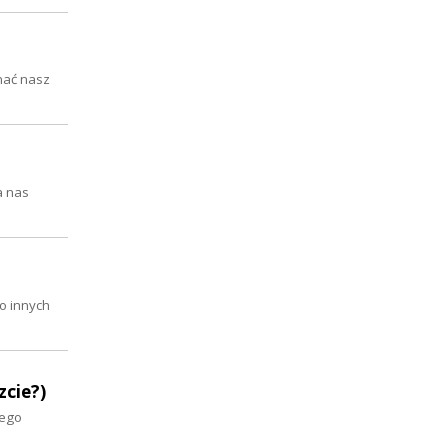
nać nasz
a nas
o innych
cie?)
łego