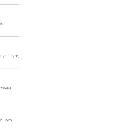
ie
dyt. O tym,
 trwała
ch. Tym