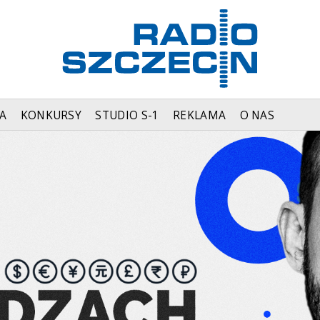
A
KONKURSY
STUDIO S-1
REKLAMA
O NAS