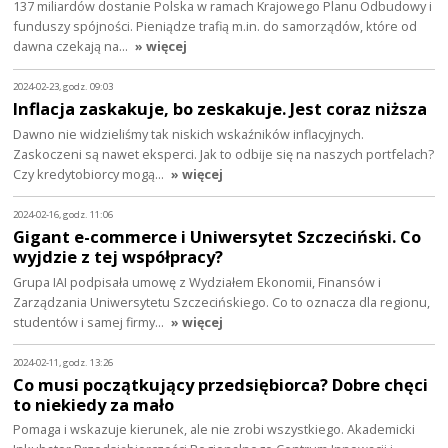
137 miliardów dostanie Polska w ramach Krajowego Planu Odbudowy i
funduszy spójności. Pieniądze trafią m.in. do samorządów, które od
dawna czekają na…
» więcej
2024-02-23, godz. 09:03
Inflacja zaskakuje, bo zeskakuje. Jest coraz niższa
Dawno nie widzieliśmy tak niskich wskaźników inflacyjnych.
Zaskoczeni są nawet eksperci. Jak to odbije się na naszych portfelach?
Czy kredytobiorcy mogą…
» więcej
2024-02-16, godz. 11:06
Gigant e-commerce i Uniwersytet Szczeciński. Co
wyjdzie z tej współpracy?
Grupa IAI podpisała umowę z Wydziałem Ekonomii, Finansów i
Zarządzania Uniwersytetu Szczecińskiego. Co to oznacza dla regionu,
studentów i samej firmy…
» więcej
2024-02-11, godz. 13:26
Co musi początkujący przedsiębiorca? Dobre chęci
to niekiedy za mało
Pomaga i wskazuje kierunek, ale nie zrobi wszystkiego. Akademicki