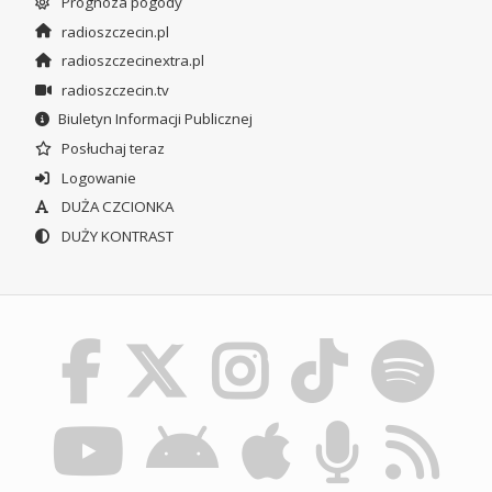
Prognoza pogody
radioszczecin.pl
radioszczecinextra.pl
radioszczecin.tv
Biuletyn Informacji Publicznej
Posłuchaj teraz
Logowanie
DUŻA CZCIONKA
DUŻY KONTRAST