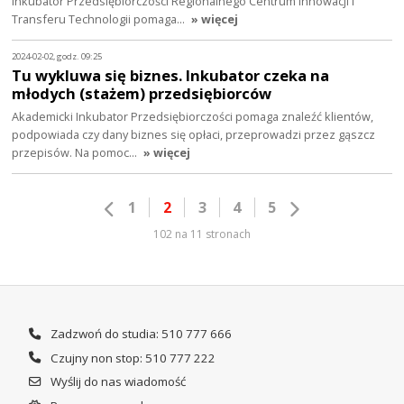
Inkubator Przedsiębiorczości Regionalnego Centrum Innowacji i
Transferu Technologii pomaga…
» więcej
2024-02-02, godz. 09:25
Tu wykluwa się biznes. Inkubator czeka na
młodych (stażem) przedsiębiorców
Akademicki Inkubator Przedsiębiorczości pomaga znaleźć klientów,
podpowiada czy dany biznes się opłaci, przeprowadzi przez gąszcz
przepisów. Na pomoc…
» więcej
1
2
3
4
5
102 na 11 stronach
Zadzwoń do studia: 510 777 666
Czujny non stop: 510 777 222
Wyślij do nas wiadomość