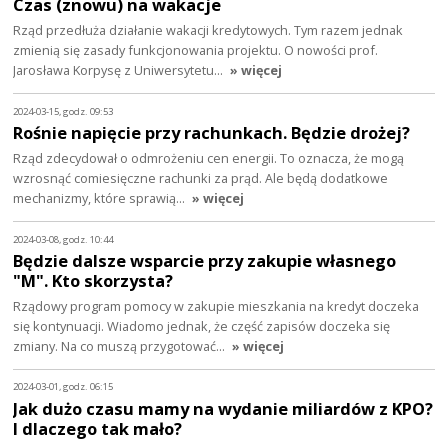
Czas (znowu) na wakacje
Rząd przedłuża działanie wakacji kredytowych. Tym razem jednak
zmienią się zasady funkcjonowania projektu. O nowości prof.
Jarosława Korpysę z Uniwersytetu…
» więcej
2024-03-15, godz. 09:53
Rośnie napięcie przy rachunkach. Będzie drożej?
Rząd zdecydował o odmrożeniu cen energii. To oznacza, że mogą
wzrosnąć comiesięczne rachunki za prąd. Ale będą dodatkowe
mechanizmy, które sprawią…
» więcej
2024-03-08, godz. 10:44
Będzie dalsze wsparcie przy zakupie własnego
"M". Kto skorzysta?
Rządowy program pomocy w zakupie mieszkania na kredyt doczeka
się kontynuacji. Wiadomo jednak, że część zapisów doczeka się
zmiany. Na co muszą przygotować…
» więcej
2024-03-01, godz. 06:15
Jak dużo czasu mamy na wydanie miliardów z KPO?
I dlaczego tak mało?