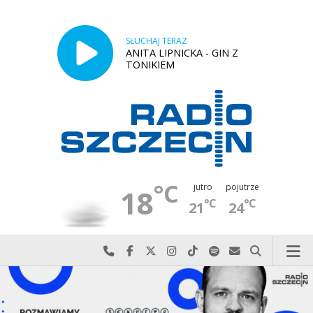
SŁUCHAJ TERAZ
ANITA LIPNICKA - GIN Z
TONIKIEM
°C
jutro
pojutrze
18
°C
°C
21
24
Najlepiej po prostu do nas zadzwoń
Odwiedź nas na Facebook-u
Odwiedź nas na X
Odwiedź nas na Instagram-ie
Odwiedź nas na TikTok-u
Szukaj nas na Spotify
Wyślij do nas w
Szukaj