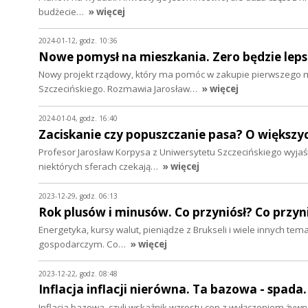
budżecie…
» więcej
2024-01-12, godz. 10:36
Nowe pomysł na mieszkania. Zero będzie lep
Nowy projekt rządowy, który ma pomóc w zakupie pierwszego m
Szczecińskiego. Rozmawia Jarosław…
» więcej
2024-01-04, godz. 16:40
Zaciskanie czy popuszczanie pasa? O większyc
Profesor Jarosław Korpysa z Uniwersytetu Szczecińskiego wyj
niektórych sferach czekają…
» więcej
2023-12-29, godz. 06:13
Rok plusów i minusów. Co przyniósł? Co przy
Energetyka, kursy walut, pieniądze z Brukseli i wiele innych t
gospodarczym. Co…
» więcej
2023-12-22, godz. 08:48
Inflacja inflacji nierówna. Ta bazowa - spada
Inflacja bazowa, czyli wskaźnik wzrostu cen z wyłączeniem żywnoś