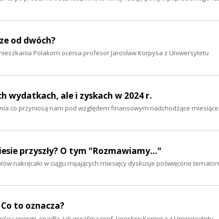
sze od dwóch?
ieszkania Polakom ocenia profesor Jarosław Korpysa z Uniwersytetu
h wydatkach, ale i zyskach w 2024 r.
aśnia co przyniosą nam pod względem finansowym nadchodzące miesiące
niesie przyszły? O tym "Rozmawiamy..."
ematów nakręcało w ciągu mijających miesięcy dyskusje poświęcone temato
. Co to oznacza?
ci i energii, spadła. Jak wyjaśnia prof. Jarosław Korpysa z Uniwersytetu