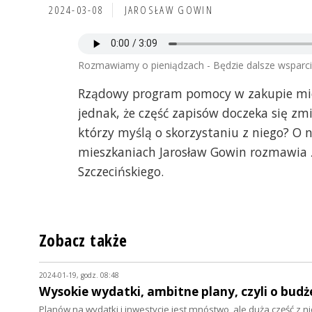
2024-03-08
JAROSŁAW GOWIN
Rozmawiamy o pieniądzach - Będzie dalsze wsparci
Rządowy program pomocy w zakupie mies
jednak, że część zapisów doczeka się zm
którzy myślą o skorzystaniu z niego? O
mieszkaniach Jarosław Gowin rozmawia 
Szczecińskiego.
Zobacz także
2024-01-19, godz. 08:48
Wysokie wydatki, ambitne plany, czyli o budże
Planów na wydatki i inwestycje jest mnóstwo, ale duża część z n