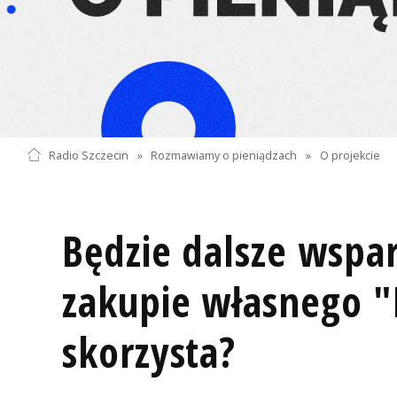
Radio Szczecin
»
Rozmawiamy o pieniądzach
»
O projekcie
Będzie dalsze wspar
zakupie własnego "
skorzysta?