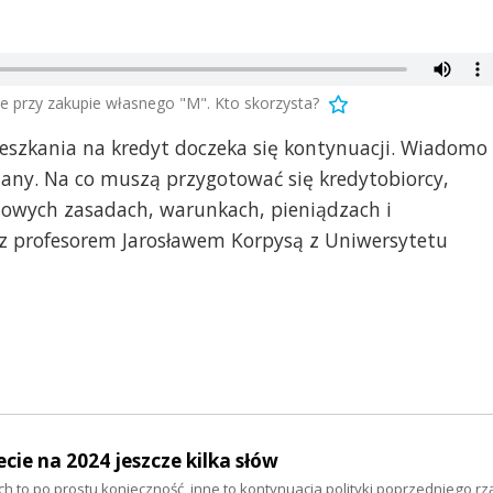
e przy zakupie własnego "M". Kto skorzysta?
zkania na kredyt doczeka się kontynuacji. Wiadomo
iany. Na co muszą przygotować się kredytobiorcy,
 nowych zasadach, warunkach, pieniądzach i
z profesorem Jarosławem Korpysą z Uniwersytetu
cie na 2024 jeszcze kilka słów
ich to po prostu konieczność, inne to kontynuacja polityki poprzedniego rz