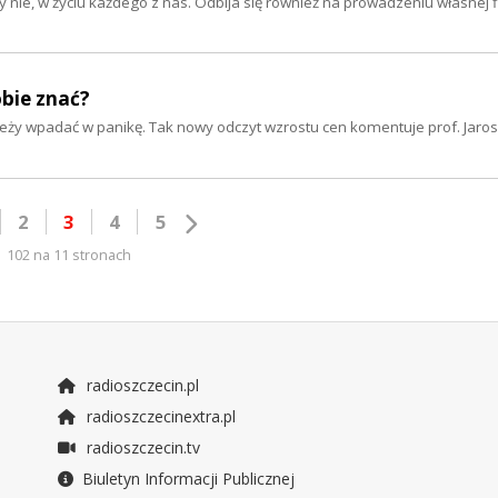
y nie, w życiu każdego z nas. Odbija się również na prowadzeniu własnej f
obie znać?
należy wpadać w panikę. Tak nowy odczyt wzrostu cen komentuje prof. Jaro
2
3
4
5
102 na 11 stronach
radioszczecin.pl
radioszczecinextra.pl
radioszczecin.tv
Biuletyn Informacji Publicznej