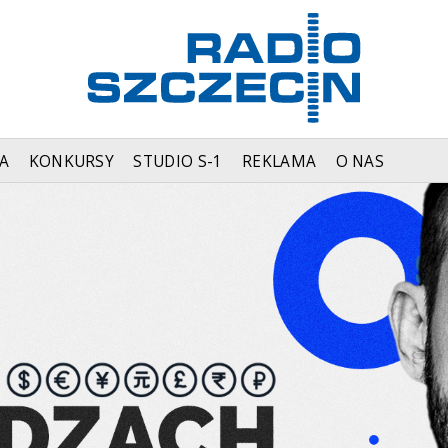
A
KONKURSY
STUDIO S-1
REKLAMA
O NAS