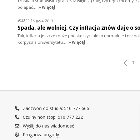
Troska o środowisko gra coraz większą rolę, czy tego chcemy, cz
połapać…
» więcej
2023-11-17, godz. 08:49
Spada, ale wolniej. Czy inflacja znów daje o s
Tak, inflacja jeszcze może podskoczyć, ale to normalnie i nie 
Korpysa z Uniwersytetu…
» więcej
1
Zadzwoń do studia: 510 777 666
Czujny non stop: 510 777 222
Wyślij do nas wiadomość
Prognoza pogody