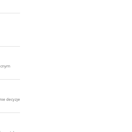
becnym
tnie decyzje