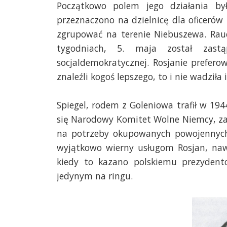
Początkowo polem jego działania by
przeznaczono na dzielnicę dla oficerów 
zgrupować na terenie Niebuszewa. Ra
tygodniach, 5. maja został zast
socjaldemokratycznej. Rosjanie prefero
znaleźli kogoś lepszego, to i nie wadziła
Spiegel, rodem z Goleniowa trafił w 1944
się Narodowy Komitet Wolne Niemcy, za
na potrzeby okupowanych powojennych N
wyjątkowo wierny usługom Rosjan, nawe
kiedy to kazano polskiemu prezydent
jedynym na ringu.