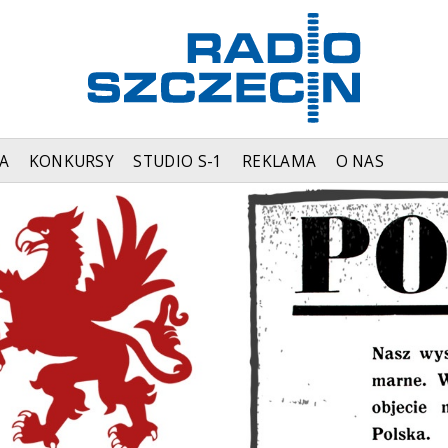
A
KONKURSY
STUDIO S-1
REKLAMA
O NAS