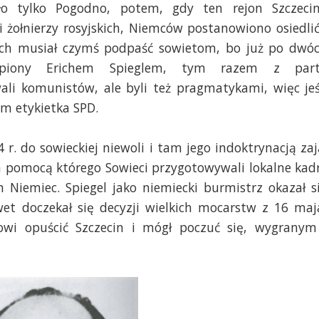
ło tylko Pogodno, potem, gdy ten rejon Szczeci
i żołnierzy rosyjskich, Niemców postanowiono osiedlić
uch musiał czymś podpaść sowietom, bo już po dwó
ąpiony Erichem Spieglem, tym razem z part
wali komunistów, ale byli też pragmatykami, więc jeś
 im etykietka SPD.
 r. do sowieckiej niewoli i tam jego indoktrynacją zaj
 pomocą którego Sowieci przygotowywali lokalne kad
iemiec. Spiegel jako niemiecki burmistrz okazał s
t doczekał się decyzji wielkich mocarstw z 16 maj
owi opuścić Szczecin i mógł poczuć się, wygranym