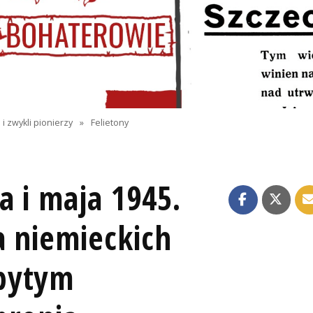
i zwykli pionierzy
»
Felietony
a i maja 1945.
a niemieckich
bytym