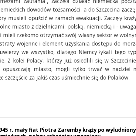
ężami zaufania”, zaczęła działać niemiecka poczt
mieckich dowodów tożsamości, a do Szczecina zaczę
ry musieli opuścić w ramach ewakuacji. Zaczęły krąż
wolne miasto z dzielnicami: polską, niemiecką i - uwaga
zi mieli rzekomo otrzymać swój własny sektor w woln
 straty wojenne i element uzyskania dostępu do morz
 uwierzy we wszystko, dlatego Niemcy łykali tego ty
. Z kolei Polacy, którzy już osiedlili się w Szczecinie
e opuszczają miasto, mogli tylko trwać w nadziei 
e szczęście za jakiś czas uśmiechnie się do Polaków.
1945 r. mały fiat Piotra Zaremby krąży po wyludnion