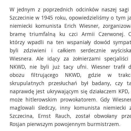
W jednym z poprzednich odcinków naszej sagi
Szczecinie w 1945 roku, opowiedzieliśmy o tym j
niemiecki komunista Erich Wiesner, zorganizow
bramę triumfalną ku czci Armii Czerwonej. C
którzy wpadli na ten wspaniały dowód sympat
byli zdziwieni i całkiem serdecznie wyściska
Wiesnera. Ale idący za żołnierzami specjaliści
NKWD, nie byli już tacy ufni. Wiesner trafił 
obozu filtrującego NKWD, gdzie w trakc
skrupulatnych przesłuchań był badany, czy t
naprawdę jest ukrywającym się działaczem KPD,
może hitlerowskim prowokatorem. Gdy Wiesne
maglowali śledczy, inny komunista niemiecki 
Szczecina, Ernst Rauch, został obwołany prz
Rosjan pierwszym powojennym burmistrzem.