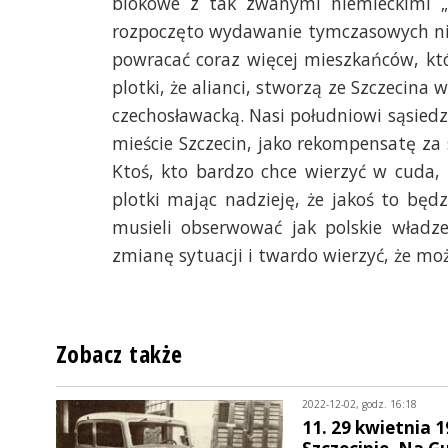
blokowe z tak zwanymi niemieckimi „m
rozpoczęto wydawanie tymczasowych nie
powracać coraz więcej mieszkańców, któ
plotki, że alianci, stworzą ze Szczecina 
czechosławacką. Nasi południowi sąsied
mieście Szczecin, jako rekompensatę za
Ktoś, kto bardzo chce wierzyć w cuda,
plotki mając nadzieję, że jakoś to będzie
musieli obserwować jak polskie władz
zmianę sytuacji i twardo wierzyć, że moż
Zobacz także
2022-12-02, godz. 16:18
11. 29 kwietnia 