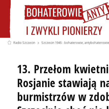
Radio Szczecin
»
Szczecin 1945 - bohaterowie, antybohaterowie 
13. Przełom kwietni
Rosjanie stawiają n
burmistrzów w zdo