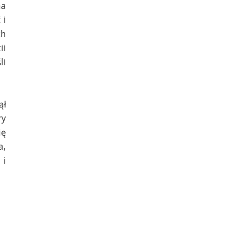
na
 i
ch
ii
li
ął
ry
ię
a,
 i