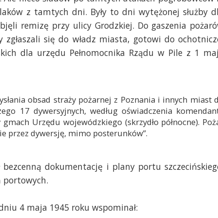
aków z tamtych dni. Były to dni wytężonej służby d
bjęli remizę przy ulicy Grodzkiej. Do gaszenia pożar
 zgłaszali się do władz miasta, gotowi do ochotnicz
jskich dla urzędu Pełnomocnika Rządu w Pile z 1 ma
ysłania obsad straży pożarnej z Poznania i innych miast 
 czego 17 dywersyjnych, według oświadczenia komendan
y gmach Urzędu wojewódzkiego (skrzydło północne). Poż
ie przez dywersję, mimo posterunków”.
 bezcenną dokumentację i plany portu szczecińskieg
 portowych.
 dniu 4 maja 1945 roku wspominał: