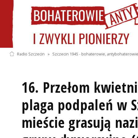
Radio Szczecin
»
Szczecin 1945 - bohaterowie, antybohaterowie 
16. Przełom kwietni
plaga podpaleń w S
mieście grasują naz