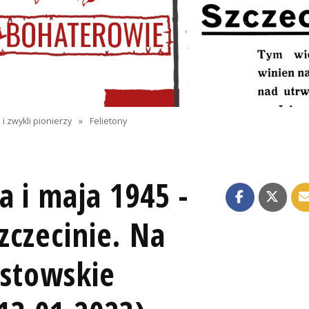
i zwykli pionierzy
»
Felietony
a i maja 1945 -
zczecinie. Na
istowskie