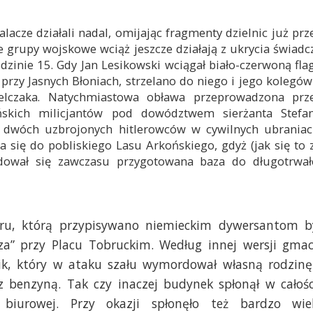
lacze działali nadal, omijając fragmenty dzielnic już prz
e grupy wojskowe wciąż jeszcze działają z ukrycia świadc
odzinie 15. Gdy Jan Lesikowski wciągał biało-czerwoną fla
rzy Jasnych Błoniach, strzelano do niego i jego kolegów
elczaka. Natychmiastowa obława przeprowadzona prz
skich milicjantów pod dowództwem sierżanta Stefa
a dwóch uzbrojonych hitlerowców w cywilnych ubraniac
się do pobliskiego Lasu Arkońskiego, gdyż (jak się to 
jdował się zawczasu przygotowana baza do długotrwał
aru, którą przypisywano niemieckim dywersantom b
a” przy Placu Tobruckim. Według innej wersji gma
żnik, który w ataku szału wymordował własną rodzinę
benzyną. Tak czy inaczej budynek spłonął w całośc
biurowej. Przy okazji spłonęło też bardzo wie