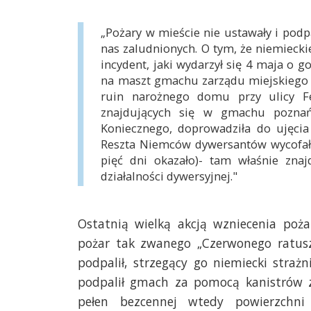
„Pożary w mieście nie ustawały i podpa
nas zaludnionych. O tym, że niemiecki
incydent, jaki wydarzył się 4 maja o g
na maszt gmachu zarządu miejskiego p
ruin narożnego domu przy ulicy F
znajdujących się w gmachu poznań
Koniecznego, doprowadziła do ujęci
Reszta Niemców dywersantów wycofała 
pięć dni okazało)- tam właśnie zna
działalności dywersyjnej."
Ostatnią wielką akcją wzniecenia poż
pożar tak zwanego „Czerwonego ratusz
podpalił, strzegący go niemiecki stra
podpalił gmach za pomocą kanistrów z 
pełen bezcennej wtedy powierzchni 