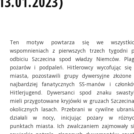
13.01.2023)
Ten motyw powtarza się we wszystki
wspomnieniach z pierwszych trzech tygodni 
odbiciu Szczecina spod władzy Niemców. Pla
pożarów i podpaleń. Hitlerowcy wycofując się
miasta, pozostawili grupy dywersyjne złożone
najbardziej fanatycznych SS-manów i członk
Hitlerjugend. Dywersanci spod znaku swasty
mieli przygotowane kryjówki w gruzach Szczecina
okolicznych lasach. Przebrani w cywilne ubrani
działali w nocy, inicjując pożary w różny
punktach miasta. Ich zwalczaniem zajmowały s