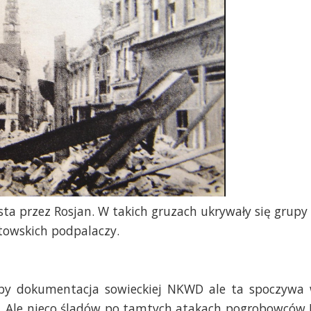
sta przez Rosjan. W takich gruzach ukrywały się grupy
towskich podpalaczy.
łaby dokumentacja sowieckiej NKWD ale ta spoczywa
. Ale nieco śladów po tamtych atakach pogrobowców I