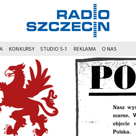
A
KONKURSY
STUDIO S-1
REKLAMA
O NAS