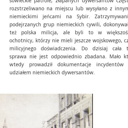
sowieckie patrole, złapanych dywersantów częs
rozstrzeliwano na miejscu lub wysyłano z inny
niemieckimi jeńcami na Sybir. Zatrzymywan
podejrzanych grup niemieckich cywili, dokonywa
też polska milicja, ale byli to w większoś
ochotnicy, którzy nie mieli jeszcze wojskowego, c
milicyjnego doświadczenia. Do dzisiaj cała 
sprawa nie jest odpowiednio zbadana. Mało k
wtedy prowadził dokumentacje incydentów
udziałem niemieckich dywersantów.