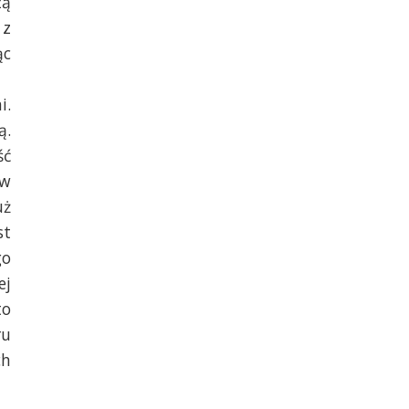
zą
 z
ąc
i.
ą.
ść
 w
uż
st
go
ej
to
ru
ch