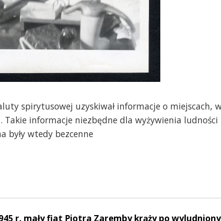
uty spirytusowej uzyskiwał informacje o miejscach, 
. Takie informacje niezbędne dla wyżywienia ludności
na były wtedy bezcenne
1945 r. mały fiat Piotra Zaremby krąży po wyludnion