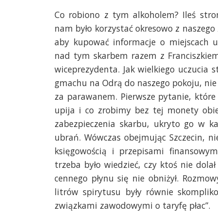
Co robiono z tym alkoholem? Ileś str
nam było korzystać okresowo z naszego ż
aby kupować informacje o miejscach 
nad tym skarbem razem z Franciszkiem
wiceprezydenta. Jak wielkiego uczucia
gmachu na Odrą do naszego pokoju, nie
za parawanem. Pierwsze pytanie, które 
upija i co zrobimy bez tej monety obie
zabezpieczenia skarbu, ukryto go w ka
ubrań. Wówczas obejmując Szczecin, ni
księgowością i przepisami finansowy
trzeba było wiedzieć, czy ktoś nie dol
cennego płynu się nie obniżył. Rozmowy
litrów spirytusu były równie skompli
związkami zawodowymi o taryfę płac”.