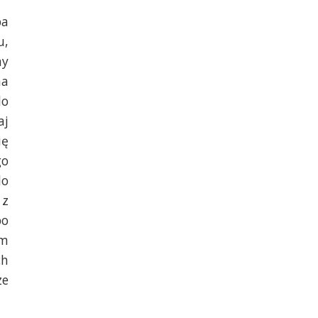
ba
u,
my
na
do
aj
ię
go
do
 z
bo
om
ch
ze