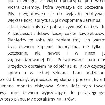
Nic dziwnego, że ekipa operacyjna pod wod
Piotra Zaremby, która wyruszyła do Szczecina
Piły, przygotowała się do wyjazdu zdobywaj
większe ilości spirytusu. Jak wspomina Zaremba:
„Nasi kwatermistrze pobrali żywność na trzy dn
Kilkadziesiąt chlebów, kaszę, cukier, kawę zbożow
Pieniędzy ze sobą nie zabieraliśmy. Ich warto
była bowiem zupełnie iluzoryczna, nie tylko
Szczecinie, ale nawet i w nieco j
zagospodarowanej Pile. Pokwitowanie natomia
urzędowo dostałem na odbiór aż 40 litrów czyste
spirytusu w jednej szklanej bani oddzielon
za od bielizny, wymoszczonej słomą i pierzem. Była 
 uznana moneta obiegowa. Sama ilość tego towa
awy, inne bowiem wyjeżdżające do poszczególny
w tego płynu. My dostaliśmy 40 litrów”.