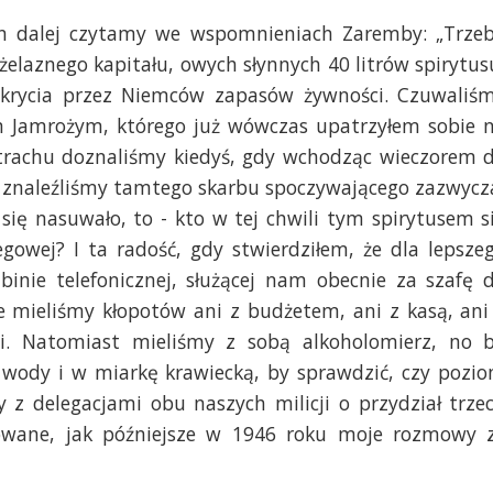
on dalej czytamy we wspomnieniach Zaremby: „Trze
elaznego kapitału, owych słynnych 40 litrów spirytus
ukrycia przez Niemców zapasów żywności. Czuwaliś
 Jamrożym, którego już wówczas upatrzyłem sobie 
 strachu doznaliśmy kiedyś, gdy wchodząc wieczorem 
 znaleźliśmy tamtego skarbu spoczywającego zazwycz
się nasuwało, to - kto w tej chwili tym spirytusem s
gowej? I ta radość, gdy stwierdziłem, że dla lepsze
binie telefonicznej, służącej nam obecnie za szafę 
e mieliśmy kłopotów ani z budżetem, ani z kasą, ani
mi. Natomiast mieliśmy z sobą alkoholomierz, no 
ał wody i w miarkę krawiecką, by sprawdzić, czy pozi
 z delegacjami obu naszych milicji o przydział trze
kowane, jak późniejsze w 1946 roku moje rozmowy 