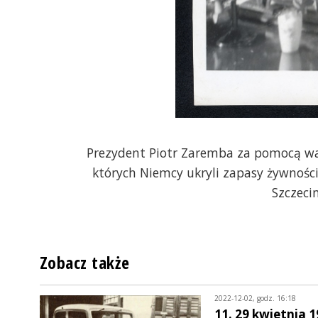
Prezydent Piotr Zaremba za pomocą wal
których Niemcy ukryli zapasy żywności
Szczeci
Zobacz także
2022-12-02, godz. 16:18
11. 29 kwietnia 