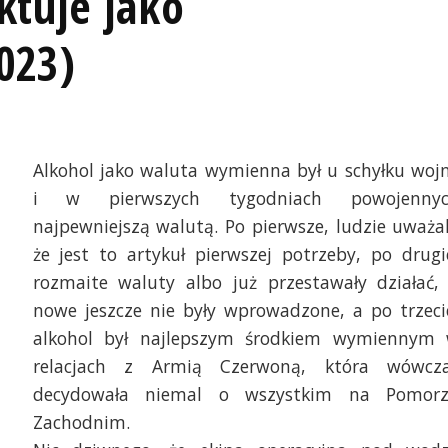
ktuje jako
023)
Alkohol jako waluta wymienna był u schyłku woj
i w pierwszych tygodniach powojenny
najpewniejszą walutą. Po pierwsze, ludzie uważal
że jest to artykuł pierwszej potrzeby, po drugi
rozmaite waluty albo już przestawały działać,
nowe jeszcze nie były wprowadzone, a po trzeci
alkohol był najlepszym środkiem wymiennym
relacjach z Armią Czerwoną, która wówcz
decydowała niemal o wszystkim na Pomor
Zachodnim.