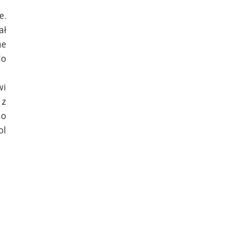
e.
ał
ne
do
wi
 z
no
ol