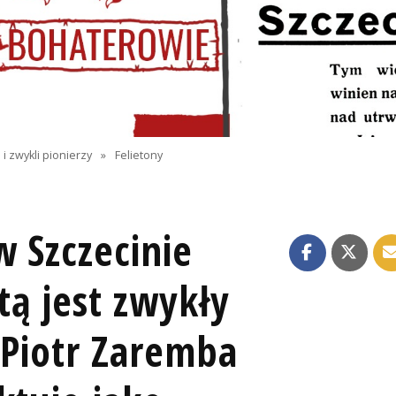
i zwykli pionierzy
»
Felietony
w Szczecinie
tą jest zwykły
 Piotr Zaremba