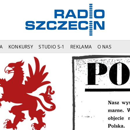
A
KONKURSY
STUDIO S-1
REKLAMA
O NAS