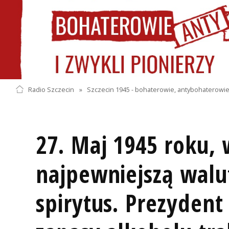
Radio Szczecin
»
Szczecin 1945 - bohaterowie, antybohaterowie 
27. Maj 1945 roku, 
najpewniejszą walu
spirytus. Prezydent