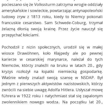
pocieszano się że Volkssturm zatrzyma wrogie oddziały
amerykańskie i sowieckie, powtarzając antynapoleoński
ludowy zryw z 1813 roku, kiedy to Niemcy pokonali
francuskie cesarstwo. Sam Schwede-Coburg, trzymał
żelazną dłonią swoją krainę. Przez życie nauczył się
przepychać łokciami.
Pochodził z nizin społecznych, urodził się w małej
wiosce Drawöhnen, koło Kłajpedy ale po pewnej
karierze w cesarskiej marynarce, należał do tych
Niemców, którzy znaleźli na bruku w latach 20., gdy
kryzys rozłożył na łopatki niemiecką gospodarkę.
Właśnie wtedy znalazł swoją szansę w NSDAP. Był
jednym z pierwszych aktywistów nazistowskich, którzy
zwrócili na siebie uwagę Adolfa Hitlera. Usłyszał mowę
führera w 1922 roku i natychmiast stał się zapalonym
zwolennikiem nowego wodza.. Na początku lat 20.,