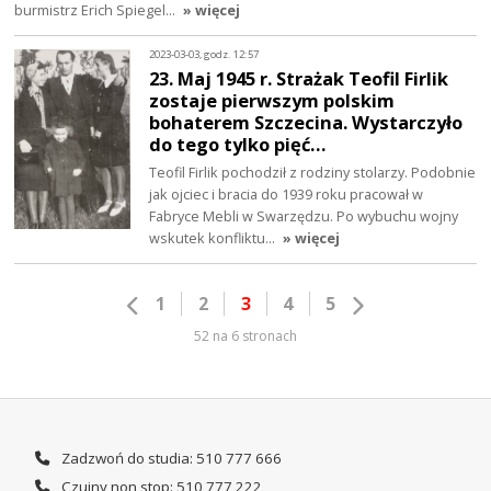
burmistrz Erich Spiegel…
» więcej
2023-03-03, godz. 12:57
23. Maj 1945 r. Strażak Teofil Firlik
zostaje pierwszym polskim
bohaterem Szczecina. Wystarczyło
do tego tylko pięć…
Teofil Firlik pochodził z rodziny stolarzy. Podobnie
jak ojciec i bracia do 1939 roku pracował w
Fabryce Mebli w Swarzędzu. Po wybuchu wojny
wskutek konfliktu…
» więcej
1
2
3
4
5
52 na 6 stronach
Zadzwoń do studia: 510 777 666
Czujny non stop: 510 777 222