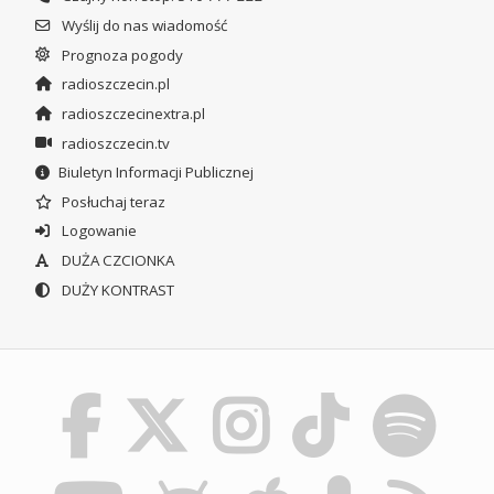
Wyślij do nas wiadomość
Prognoza pogody
radioszczecin.pl
radioszczecinextra.pl
radioszczecin.tv
Biuletyn Informacji Publicznej
Posłuchaj teraz
Logowanie
DUŻA CZCIONKA
DUŻY KONTRAST