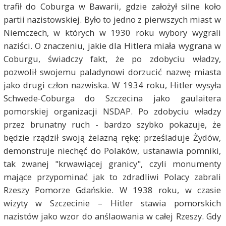
trafił do Coburga w Bawarii, gdzie założył silne koło
partii nazistowskiej. Było to jedno z pierwszych miast w
Niemczech, w których w 1930 roku wybory wygrali
naziści. O znaczeniu, jakie dla Hitlera miała wygrana w
Coburgu, świadczy fakt, że po zdobyciu władzy,
pozwolił swojemu paladynowi dorzucić nazwę miasta
jako drugi człon nazwiska. W 1934 roku, Hitler wysyła
Schwede-Coburga do Szczecina jako gaulaitera
pomorskiej organizacji NSDAP. Po zdobyciu władzy
przez brunatny ruch - bardzo szybko pokazuje, że
będzie rządził swoją żelazną rękę: prześladuje Żydów,
demonstruje niechęć do Polaków, ustanawia pomniki,
tak zwanej "krwawiącej granicy", czyli monumenty
mające przypominać jak to zdradliwi Polacy zabrali
Rzeszy Pomorze Gdańskie. W 1938 roku, w czasie
wizyty w Szczecinie – Hitler stawia pomorskich
nazistów jako wzor do anślaowania w całej Rzeszy. Gdy