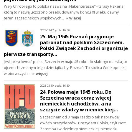
Wały Chrobrego to polska nazwa na „Hakenterasse” - tarasy Hakena,
którą to nazwą uczczono przebudowany w końcu XI wieku dawny
teren szczecińskich wojskowych…
» więcej
2023-03-17, godz. 16:39
25. Maj 1945 Poznań przyjmuje
patronat nad polskim Szczecinem.
Polski Związek Zachodni organizuje
pierwsze transporty…
Jeśli przyrównać polski Szczecin w maju 45 roku do słabego oseska, to
ojcem chrzestnym tego dzieciątka był Poznań. To stolica Wielkopolski,
w pierwszych…
» więcej
2023-03-10, godz. 16:39
24. Połowa maja 1945 roku. Do
Szczecina wraca coraz więcej
niemieckich uchodźców, a na
szczycie władzy w niemieckiej…
Szczecinem od 3 maja rządziło tak naprawdę
dwóch prezydentów. Prezydent Polski, czyli Piotr
Zaremba i w dzielnicy niemieckiej, niemiecki