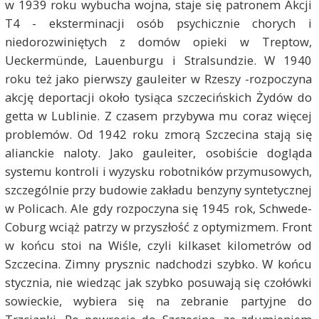
w 1939 roku wybucha wojna, staje się patronem Akcji
T4 - eksterminacji osób psychicznie chorych i
niedorozwiniętych z domów opieki w Treptow,
Ueckermünde, Lauenburgu i Stralsundzie. W 1940
roku też jako pierwszy gauleiter w Rzeszy -rozpoczyna
akcję deportacji około tysiąca szczecińskich Żydów do
getta w Lublinie. Z czasem przybywa mu coraz więcej
problemów. Od 1942 roku zmorą Szczecina stają się
alianckie naloty. Jako gauleiter, osobiście dogląda
systemu kontroli i wyzysku robotników przymusowych,
szczególnie przy budowie zakładu benzyny syntetycznej
w Policach. Ale gdy rozpoczyna się 1945 rok, Schwede-
Coburg wciąż patrzy w przyszłość z optymizmem. Front
w końcu stoi na Wiśle, czyli kilkaset kilometrów od
Szczecina. Zimny prysznic nadchodzi szybko. W końcu
stycznia, nie wiedząc jak szybko posuwają się czołówki
sowieckie, wybiera się na zebranie partyjne do