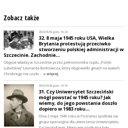
Zobacz także
2023-05-05, godz. 16:24
32. 8 maja 1945 roku USA, Wielka
Brytania protestują przeciwko
stworzeniu polskiej administracji w
Szczecinie. Zachodnie…
Objęcie władzy w Szczecinie przez pełnomocnika rządu „Polski
Lubelskiej” Leonarda Borkowicza, który objął wielki gmach na wałach
Chrobrego nie uszło…
» więcej
2023-04-28, godz. 16:19
31. Czy Uniwersytet Szczeciński
mógł powstać w 1945 roku? Jak
wiemy, do jego powstania doszło
dopiero w 1983 roku…
Dnia 2 maja 1945 roku w Poznaniu spotkała się
grupa operacyjna dla utworzenia Uniwersytetu
Szczecińskiego. Miejscem spotkania była