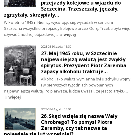
przejazdy kolejowe u wjazdu do
Szczecina. Trzeszczały, jęczały,
zgrzytały, skrzypiały…
W kwietniu 1945 r. Niemcy wycofując się, wysadzili w centrum
Szczecina wszystkie przejazdy kolejowe przez Odrę. Trzeba było więc
używać żmudnej objazdowej…
» więcej
2023-03-30, godz. 16:30
27. Maj 1945 roku, w Szczecinie
najpewniejszą walutą jest zwykły
spirytus. Prezydent Piotr Zaremba
zapasy alkoholu traktuje…
Alkohol jako waluta wymienna był u schyłku wojny
i w pierwszych tygodniach powojennych
najpewniejszą walutą. Po pierwsze, ludzie uważali, że jest to artykuł…
» więcej
2023-03-24, godz. 16:08
26. Skąd wzięła się nazwa Wały
Chrobrego? To pomysł Piotra
Zaremby, czy też nazwa ta
pojawiała się już wcześniej?…