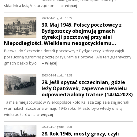
składnica książek urządzona…
» więcej
2023-04-21, godz. 16:22
30. Maj 1945. Polscy pocztowcy z
Bydgoszczy obejmują gmach
dyrekcji pocztowej przy alei
Niepodległości. Wielkiemu neogotyckiemu…
Pierwsi do Szczecina dotarli pocztowcy z Bydgoszczy, którzy zajęli
porzuconą ogromną pocztę przy Bramie Portowej. Ale ten gigantyczny
gmach ciężko było…
» więcej
2023-04-14, godz. 16:36
29. Jeśli spytać szczecinian, gdzie
leży Opatówek, zapewne niewielu
odpowiedziałoby trafnie (14.04.2023)
Ta mała miejscowość w Wielkopolsce koło Kalisza zapisała się jednak
w annałach Szczecina w maju 1945 roku. Miasto było wtedy ofiarą
wielu pożarów i…
» więcej
2023-04-07, godz. 16:31
28. Rok 1945, mosty grozy, czyli