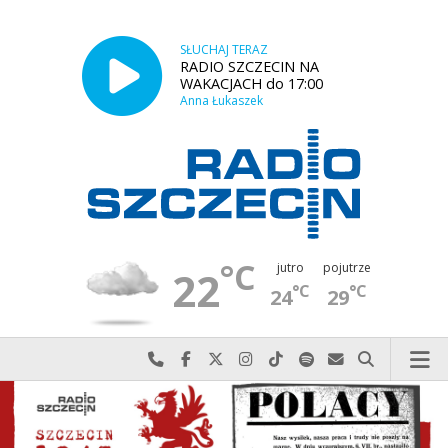
SŁUCHAJ TERAZ
RADIO SZCZECIN NA
WAKACJACH do 17:00
Anna Łukaszek
°C
jutro
pojutrze
22
°C
°C
24
29
Najlepiej po prostu do nas zadzwoń
Odwiedź nas na Facebook-u
Odwiedź nas na X
Odwiedź nas na Instagram-ie
Odwiedź nas na TikTok-u
Szukaj nas na Spotify
Wyślij do nas w
Szukaj