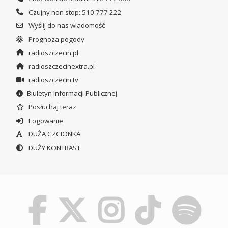
Czujny non stop: 510 777 222
Wyślij do nas wiadomość
Prognoza pogody
radioszczecin.pl
radioszczecinextra.pl
radioszczecin.tv
Biuletyn Informacji Publicznej
Posłuchaj teraz
Logowanie
DUŻA CZCIONKA
DUŻY KONTRAST