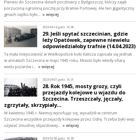
Pierwsi do Szczecina dotarli pocztowcy z Bydgoszczy, którzy zajęli
porzuconą ogromną pocztę przy Bramie Portowej. Ale ten gigantyczny
gmach ciężko było…
» więcej
2023-04-14, godz. 16:36
29. Jeśli spytać szczecinian, gdzie
leży Opatówek, zapewne niewielu
odpowiedziałoby trafnie (14.04.2023)
Ta mała miejscowość w Wielkopolsce koło Kalisza zapisała się jednak
w annałach Szczecina w maju 1945 roku. Miasto było wtedy ofiarą
wielu pożarów i…
» więcej
2023-04-07, godz. 16:31
28. Rok 1945, mosty grozy, czyli
przejazdy kolejowe u wjazdu do
Szczecina. Trzeszczały, jęczały,
zgrzytały, skrzypiały…
W kwietniu 1945 r. Niemcy wycofując się, wysadzili w centrum
Szczecina wszystkie przejazdy kolejowe przez Odrę. Trzeba było więc
używać żmudnej objazdowej…
» więcej
2023-03-30, godz. 16:30