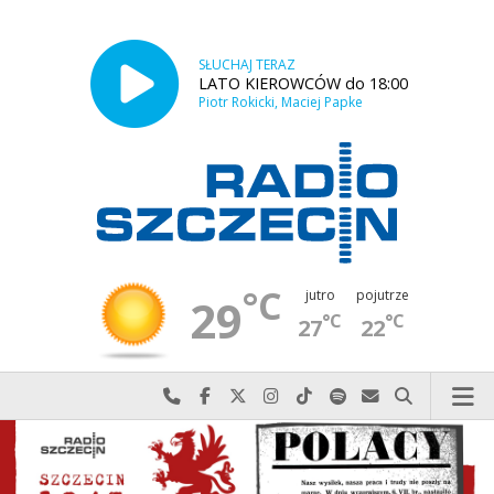
SŁUCHAJ TERAZ
LATO KIEROWCÓW do 18:00
Piotr Rokicki, Maciej Papke
°C
jutro
pojutrze
29
°C
°C
27
22
Najlepiej po prostu do nas zadzwoń
Odwiedź nas na Facebook-u
Odwiedź nas na X
Odwiedź nas na Instagram-ie
Odwiedź nas na TikTok-u
Szukaj nas na Spotify
Wyślij do nas w
Szukaj