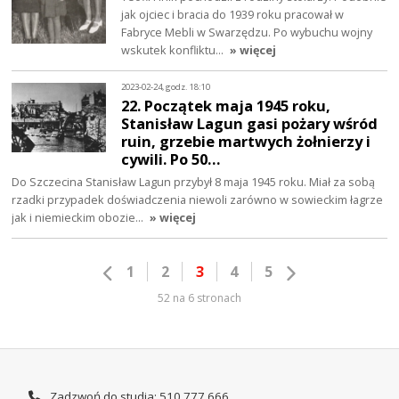
jak ojciec i bracia do 1939 roku pracował w
Fabryce Mebli w Swarzędzu. Po wybuchu wojny
wskutek konfliktu…
» więcej
2023-02-24, godz. 18:10
22. Początek maja 1945 roku,
Stanisław Lagun gasi pożary wśród
ruin, grzebie martwych żołnierzy i
cywili. Po 50…
Do Szczecina Stanisław Lagun przybył 8 maja 1945 roku. Miał za sobą
rzadki przypadek doświadczenia niewoli zarówno w sowieckim łagrze
jak i niemieckim obozie…
» więcej
1
2
3
4
5
52 na 6 stronach
Zadzwoń do studia: 510 777 666