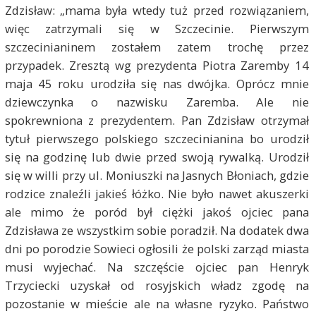
Zdzisław: „mama była wtedy tuż przed rozwiązaniem,
więc zatrzymali się w Szczecinie. Pierwszym
szczecinianinem zostałem zatem trochę przez
przypadek. Zresztą wg prezydenta Piotra Zaremby 14
maja 45 roku urodziła się nas dwójka. Oprócz mnie
dziewczynka o nazwisku Zaremba. Ale nie
spokrewniona z prezydentem. Pan Zdzisław otrzymał
tytuł pierwszego polskiego szczecinianina bo urodził
się na godzinę lub dwie przed swoją rywalką. Urodził
się w willi przy ul. Moniuszki na Jasnych Błoniach, gdzie
rodzice znaleźli jakieś łóżko. Nie było nawet akuszerki
ale mimo że poród był ciężki jakoś ojciec pana
Zdzisława ze wszystkim sobie poradził. Na dodatek dwa
dni po porodzie Sowieci ogłosili że polski zarząd miasta
musi wyjechać. Na szczęście ojciec pan Henryk
Trzyciecki uzyskał od rosyjskich władz zgodę na
pozostanie w mieście ale na własne ryzyko. Państwo