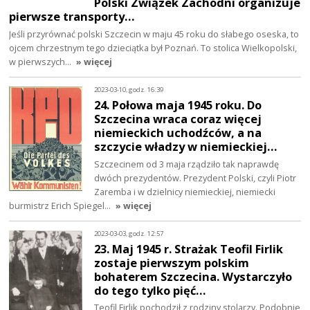
Polski Związek Zachodni organizuje
pierwsze transporty…
Jeśli przyrównać polski Szczecin w maju 45 roku do słabego oseska, to
ojcem chrzestnym tego dzieciątka był Poznań. To stolica Wielkopolski,
w pierwszych…
» więcej
2023-03-10, godz. 16:39
24. Połowa maja 1945 roku. Do
Szczecina wraca coraz więcej
niemieckich uchodźców, a na
szczycie władzy w niemieckiej…
Szczecinem od 3 maja rządziło tak naprawdę
dwóch prezydentów. Prezydent Polski, czyli Piotr
Zaremba i w dzielnicy niemieckiej, niemiecki
burmistrz Erich Spiegel…
» więcej
2023-03-03, godz. 12:57
23. Maj 1945 r. Strażak Teofil Firlik
zostaje pierwszym polskim
bohaterem Szczecina. Wystarczyło
do tego tylko pięć…
Teofil Firlik pochodził z rodziny stolarzy. Podobnie