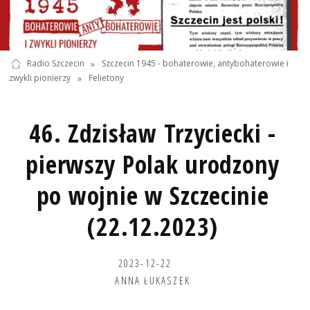
Radio Szczecin
»
Szczecin 1945 - bohaterowie, antybohaterowie i
zwykli pionierzy
»
Felietony
46. Zdzisław Trzyciecki -
pierwszy Polak urodzony
po wojnie w Szczecinie
(22.12.2023)
2023-12-22
ANNA ŁUKASZEK