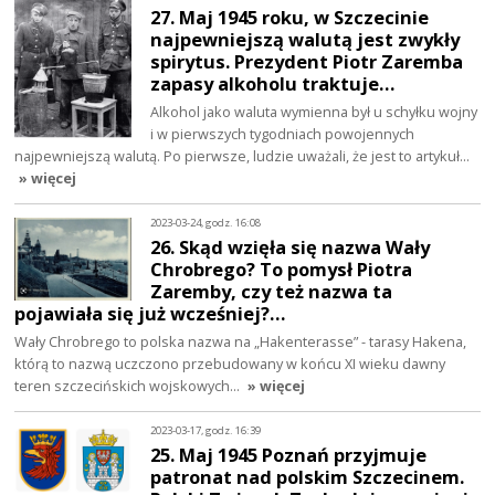
27. Maj 1945 roku, w Szczecinie
najpewniejszą walutą jest zwykły
spirytus. Prezydent Piotr Zaremba
zapasy alkoholu traktuje…
Alkohol jako waluta wymienna był u schyłku wojny
i w pierwszych tygodniach powojennych
najpewniejszą walutą. Po pierwsze, ludzie uważali, że jest to artykuł…
» więcej
2023-03-24, godz. 16:08
26. Skąd wzięła się nazwa Wały
Chrobrego? To pomysł Piotra
Zaremby, czy też nazwa ta
pojawiała się już wcześniej?…
Wały Chrobrego to polska nazwa na „Hakenterasse” - tarasy Hakena,
którą to nazwą uczczono przebudowany w końcu XI wieku dawny
teren szczecińskich wojskowych…
» więcej
2023-03-17, godz. 16:39
25. Maj 1945 Poznań przyjmuje
patronat nad polskim Szczecinem.