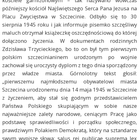
kościele garnizonowym – tak nazywano wówczas
późniejszy kościół Najświętszego Serca Pana Jezusa na
Placu Zwycięstwa w Szczecinie. Odbyło się to 30
sierpnia 1945 roku i jak informuje pisemko szczęśliwy
maluch otrzymał książeczkę oszczędnościową do której
dołączono życzenia. W dokumentach rodzinnych
Zdzisława Trzycieckiego, bo to on był tym pierwszym
polskim szczecinianinem urodzonym po wojnie
zachował się uroczysty dyplom z tego dnia sporządzony
przez władze miasta. Górnolotny tekst głosił:
„pierwszemu najmłodszemu obywatelowi miasta
Szczecina urodzonemu dnia 14 maja 1945 w Szczecinie
z życzeniem, aby stał się godnym przedstawicielem
Państwa Polskiego skupiającym w sobie nasze
najważniejsze zalety narodowe, ceniącym Pracę jako
podstawę sprawiedliwości i porządku społecznego,
prawdziwym Polakiem Demokratą, który na sztandarze
swym wypisze słowa: salus rei publicae suprema lex