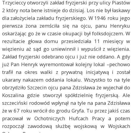
Trzycieccy otworzyli zakład fryzjerski przy ulicy Piastów
2 który nota bene istnieje do dzisiaj. Los nie był łaskawy
dla założyciela zakładu fryzjerskiego. W 1946 roku jego
pierwsza żona zemściła się na ojcu, panu Henryku
oskarżając go że w czasie okupacji był folksdojczem. W
rezultacie głowa domu przesiedziała 11 miesięcy w
więzieniu aż sąd go uniewinnił i wypuścił z więzienia.
Zakład fryzjerski odebrano ojcu i już nie oddano. A gdy
już Pan Henryk wyremontował kolejny lokal –pechowo
trafił na okres walki z prywatną inicjatywą i został
ukarany nakazem oddania lokalu. Wszystko to na tyle
obrzydziło Szczecin ojcu pana Zdzisława że wyjechał do
Koszalina gdzie stworzył spółdzielnię fryzjerską. Ale
szczeciński rodowód wpłynął na tyle na pana Zdzisława
że w 67 roku wrócił do grodu Gryfa. Tu przez jakiś czas
pracował w Ochotniczych Hufcach Pracy a potem
rozpoczął zawodową służbę wojskową w Wojskach