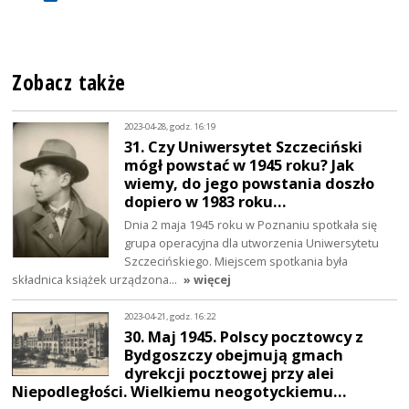
Zobacz także
2023-04-28, godz. 16:19
31. Czy Uniwersytet Szczeciński
mógł powstać w 1945 roku? Jak
wiemy, do jego powstania doszło
dopiero w 1983 roku…
Dnia 2 maja 1945 roku w Poznaniu spotkała się
grupa operacyjna dla utworzenia Uniwersytetu
Szczecińskiego. Miejscem spotkania była
składnica książek urządzona…
» więcej
2023-04-21, godz. 16:22
30. Maj 1945. Polscy pocztowcy z
Bydgoszczy obejmują gmach
dyrekcji pocztowej przy alei
Niepodległości. Wielkiemu neogotyckiemu…