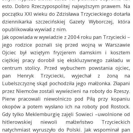
esto. Dobro Rzeczypospolitej najwyższym prawem. Na
początku XXI wieku do Zdzisława Trzycieckiego dotarła
dziennikarka szczecińskiej Gazety Wyborczej, która
opublikowała wywiad z nim.
Jak opowiada w wywiadzie z 2004 roku pan Trzyciecki –
jego rodzice poznali się przed wojną w Warszawie
Ojciec był wziętym fryzjerem damskim i kosztem
ciężkiej pracy dorobił się ekskluzywnego zakładu w
centrum stolicy. Przed wybuchem powstania ojciec,
pan Henryk Trzyciecki, wyjechał z żoną na
Lubelszczyznę skąd pochodziła jego małżonka. Złapani
przez Niemców zostali wywiezieni na roboty do Rzeszy.
Pierw pracowali niewolniczo pod Piłą przy kopaniu
okopów a potem wysłano ich na roboty pod Rostock.
Gdy tylko Meklemburgię zajęli Sowieci –uwolnione od
hitlerowskiej niewoli małżeństwo Trzycieckich
natychmiast wyruszyło do Polski. Jak wspominał pan