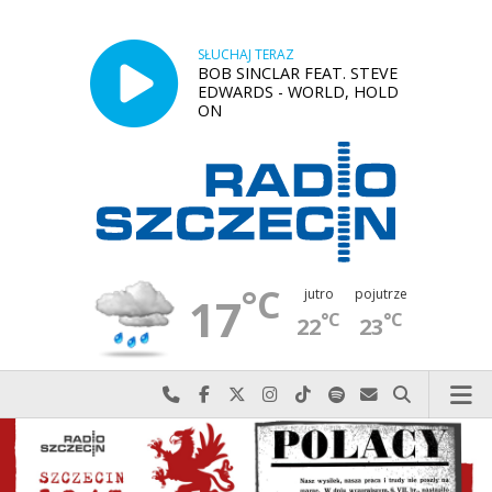
SŁUCHAJ TERAZ
BOB SINCLAR FEAT. STEVE
EDWARDS - WORLD, HOLD
ON
°C
jutro
pojutrze
17
°C
°C
22
23
Najlepiej po prostu do nas zadzwoń
Odwiedź nas na Facebook-u
Odwiedź nas na X
Odwiedź nas na Instagram-ie
Odwiedź nas na TikTok-u
Szukaj nas na Spotify
Wyślij do nas w
Szukaj