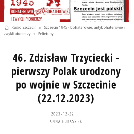
Radio Szczecin
»
Szczecin 1945 - bohaterowie, antybohaterowie i
zwykli pionierzy
»
Felietony
46. Zdzisław Trzyciecki -
pierwszy Polak urodzony
po wojnie w Szczecinie
(22.12.2023)
2023-12-22
ANNA ŁUKASZEK