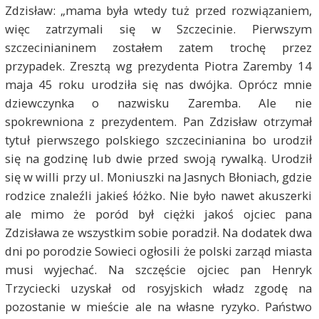
Zdzisław: „mama była wtedy tuż przed rozwiązaniem,
więc zatrzymali się w Szczecinie. Pierwszym
szczecinianinem zostałem zatem trochę przez
przypadek. Zresztą wg prezydenta Piotra Zaremby 14
maja 45 roku urodziła się nas dwójka. Oprócz mnie
dziewczynka o nazwisku Zaremba. Ale nie
spokrewniona z prezydentem. Pan Zdzisław otrzymał
tytuł pierwszego polskiego szczecinianina bo urodził
się na godzinę lub dwie przed swoją rywalką. Urodził
się w willi przy ul. Moniuszki na Jasnych Błoniach, gdzie
rodzice znaleźli jakieś łóżko. Nie było nawet akuszerki
ale mimo że poród był ciężki jakoś ojciec pana
Zdzisława ze wszystkim sobie poradził. Na dodatek dwa
dni po porodzie Sowieci ogłosili że polski zarząd miasta
musi wyjechać. Na szczęście ojciec pan Henryk
Trzyciecki uzyskał od rosyjskich władz zgodę na
pozostanie w mieście ale na własne ryzyko. Państwo