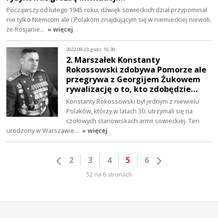
Począwszy od lutego 1945 roku, dźwięk sowieckich dział przypominał
nie tylko Niemcom ale i Polakom znajdującym się w niemieckiej niewoli,
że Rosjanie…
» więcej
2022-09-23, godz. 16:30
2. Marszałek Konstanty
Rokossowski zdobywa Pomorze ale
przegrywa z Georgijem Żukowem
rywalizację o to, kto zdobędzie…
Konstanty Rokossowski był jednym z niewielu
Polaków, którzy w latach 30. utrzymali się na
czołowych stanowiskach armii sowieckiej. Ten
urodzony w Warszawie…
» więcej
2
3
4
5
6
52 na 6 stronach