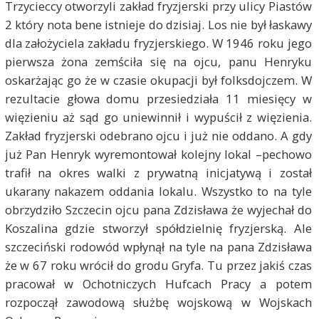
Trzycieccy otworzyli zakład fryzjerski przy ulicy Piastów
2 który nota bene istnieje do dzisiaj. Los nie był łaskawy
dla założyciela zakładu fryzjerskiego. W 1946 roku jego
pierwsza żona zemściła się na ojcu, panu Henryku
oskarżając go że w czasie okupacji był folksdojczem. W
rezultacie głowa domu przesiedziała 11 miesięcy w
więzieniu aż sąd go uniewinnił i wypuścił z więzienia.
Zakład fryzjerski odebrano ojcu i już nie oddano. A gdy
już Pan Henryk wyremontował kolejny lokal –pechowo
trafił na okres walki z prywatną inicjatywą i został
ukarany nakazem oddania lokalu. Wszystko to na tyle
obrzydziło Szczecin ojcu pana Zdzisława że wyjechał do
Koszalina gdzie stworzył spółdzielnię fryzjerską. Ale
szczeciński rodowód wpłynął na tyle na pana Zdzisława
że w 67 roku wrócił do grodu Gryfa. Tu przez jakiś czas
pracował w Ochotniczych Hufcach Pracy a potem
rozpoczął zawodową służbę wojskową w Wojskach