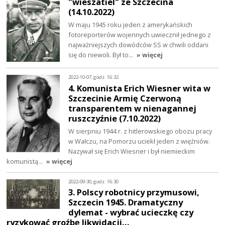
"wieszatiel" ze Szczecina
(14.10.2022)
W maju 1945 roku jeden z amerykańskich
fotoreporterów wojennych uwiecznił jednego z
najważniejszych dowódców SS w chwili oddani
się do niewoli. Był to…
» więcej
2022-10-07, godz. 16:32
4. Komunista Erich Wiesner wita w
Szczecinie Armię Czerwoną
transparentem w nienagannej
ruszczyźnie (7.10.2022)
W sierpniu 1944 r. z hitlerowskiego obozu pracy
w Wałczu, na Pomorzu uciekł jeden z więźniów.
Nazywał się Erich Wiesner i był niemieckim
komunistą…
» więcej
2022-09-30, godz. 16:30
3. Polscy robotnicy przymusowi,
Szczecin 1945. Dramatyczny
dylemat - wybrać ucieczkę czy
ryzykować groźbę likwidacji…