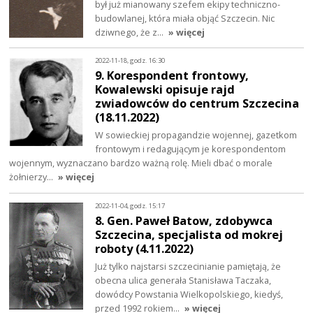
był już mianowany szefem ekipy techniczno-
budowlanej, która miała objąć Szczecin. Nic
dziwnego, że z…
» więcej
2022-11-18, godz. 16:30
9. Korespondent frontowy,
Kowalewski opisuje rajd
zwiadowców do centrum Szczecina
(18.11.2022)
W sowieckiej propagandzie wojennej, gazetkom
frontowym i redagującym je korespondentom
wojennym, wyznaczano bardzo ważną rolę. Mieli dbać o morale
żołnierzy…
» więcej
2022-11-04, godz. 15:17
8. Gen. Paweł Batow, zdobywca
Szczecina, specjalista od mokrej
roboty (4.11.2022)
Już tylko najstarsi szczecinianie pamiętają, że
obecna ulica generała Stanisława Taczaka,
dowódcy Powstania Wielkopolskiego, kiedyś,
przed 1992 rokiem…
» więcej