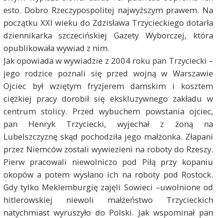
esto. Dobro Rzeczypospolitej najwyższym prawem. Na
początku XXI wieku do Zdzisława Trzycieckiego dotarła
dziennikarka szczecińskiej Gazety Wyborczej, która
opublikowała wywiad z nim.
Jak opowiada w wywiadzie z 2004 roku pan Trzyciecki –
jego rodzice poznali się przed wojną w Warszawie
Ojciec był wziętym fryzjerem damskim i kosztem
ciężkiej pracy dorobił się ekskluzywnego zakładu w
centrum stolicy. Przed wybuchem powstania ojciec,
pan Henryk Trzyciecki, wyjechał z żoną na
Lubelszczyznę skąd pochodziła jego małżonka. Złapani
przez Niemców zostali wywiezieni na roboty do Rzeszy.
Pierw pracowali niewolniczo pod Piłą przy kopaniu
okopów a potem wysłano ich na roboty pod Rostock.
Gdy tylko Meklemburgię zajęli Sowieci –uwolnione od
hitlerowskiej niewoli małżeństwo Trzycieckich
natychmiast wyruszyło do Polski. Jak wspominał pan