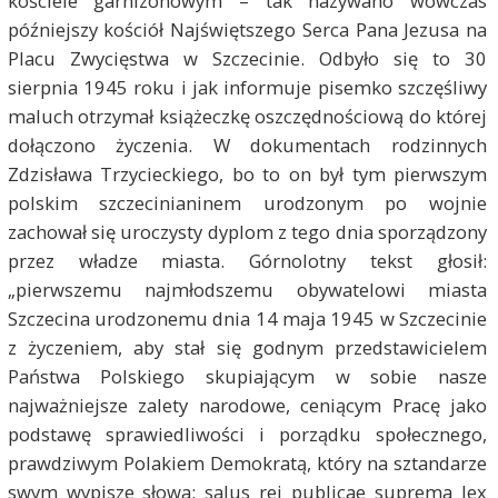
kościele garnizonowym – tak nazywano wówczas
późniejszy kościół Najświętszego Serca Pana Jezusa na
Placu Zwycięstwa w Szczecinie. Odbyło się to 30
sierpnia 1945 roku i jak informuje pisemko szczęśliwy
maluch otrzymał książeczkę oszczędnościową do której
dołączono życzenia. W dokumentach rodzinnych
Zdzisława Trzycieckiego, bo to on był tym pierwszym
polskim szczecinianinem urodzonym po wojnie
zachował się uroczysty dyplom z tego dnia sporządzony
przez władze miasta. Górnolotny tekst głosił:
„pierwszemu najmłodszemu obywatelowi miasta
Szczecina urodzonemu dnia 14 maja 1945 w Szczecinie
z życzeniem, aby stał się godnym przedstawicielem
Państwa Polskiego skupiającym w sobie nasze
najważniejsze zalety narodowe, ceniącym Pracę jako
podstawę sprawiedliwości i porządku społecznego,
prawdziwym Polakiem Demokratą, który na sztandarze
swym wypisze słowa: salus rei publicae suprema lex