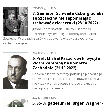
2022-10-28, godz. 16:34
7. Gauleiter Schwede-Coburg ucieka
ze Szczecina nie zapominając
zrabować dzieł sztuki (28.10.2022)
Już od końca stycznia 1945 roku niemiecki
Szczecin szykował się do obrony przed Armią
Sowiecką. W gruzach starówki budowano okopy dla piechoty, z
cegieł…
» więcej
2022-10-21, godz. 15:30
6. Prof. Michał Kaczorowski wysyła
Piotra Zarembę na Pomorze
Zachodnie (21.10.2022)
Nazwisko Piotra Zaremby, polskiego pierwszego
prezydenta Szczecina zna dziś prawie każdy, ale
nie każdy wie, jak zaczęła się jego przygoda z
metropolią…
» więcej
2022-10-14, godz. 16:40
5. SS-Brigadeführer Jürgen Wagner -