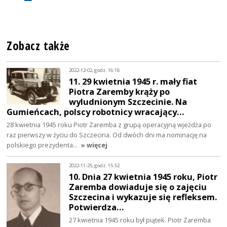
Zobacz także
2022-12-02, godz. 16:18
11. 29 kwietnia 1945 r. mały fiat
Piotra Zaremby krąży po
wyludnionym Szczecinie. Na
Gumieńcach, polscy robotnicy wracający…
28 kwietnia 1945 roku Piotr Zaremba z grupą operacyjną wjeżdża po
raz pierwszy w życiu do Szczecina. Od dwóch dni ma nominację na
polskiego prezydenta…
» więcej
2022-11-25, godz. 15:52
10. Dnia 27 kwietnia 1945 roku, Piotr
Zaremba dowiaduje się o zajęciu
Szczecina i wykazuje się refleksem.
Potwierdza…
27 kwietnia 1945 roku był piątek. Piotr Zaremba