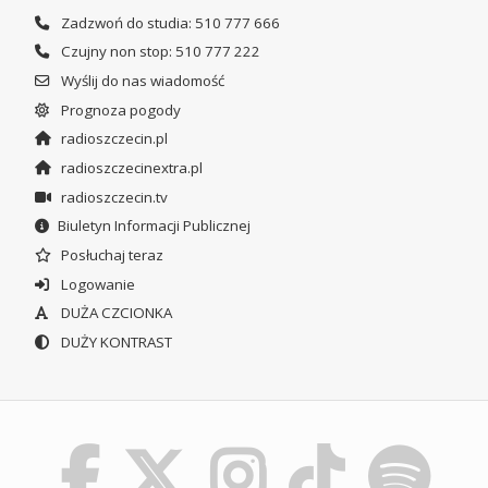
Zadzwoń do studia: 510 777 666
Czujny non stop: 510 777 222
Wyślij do nas wiadomość
Prognoza pogody
radioszczecin.pl
radioszczecinextra.pl
radioszczecin.tv
Biuletyn Informacji Publicznej
Posłuchaj teraz
Logowanie
DUŻA CZCIONKA
DUŻY KONTRAST