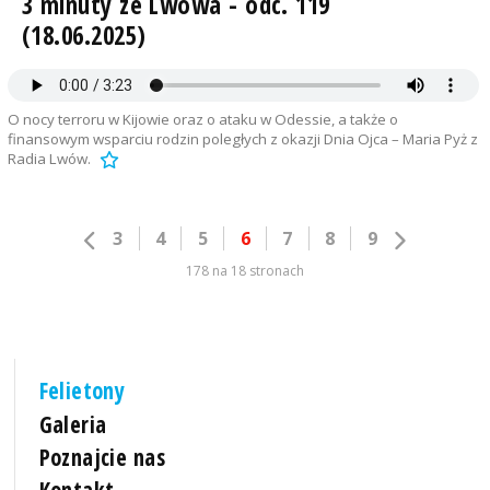
3 minuty ze Lwowa - odc. 119
(18.06.2025)
O nocy terroru w Kijowie oraz o ataku w Odessie, a także o
finansowym wsparciu rodzin poległych z okazji Dnia Ojca – Maria Pyż z
Radia Lwów.
3
4
5
6
7
8
9
178 na 18 stronach
Felietony
Galeria
Poznajcie nas
Kontakt