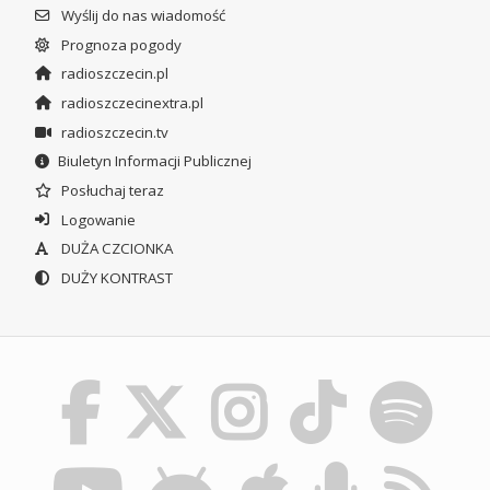
Wyślij do nas wiadomość
Prognoza pogody
radioszczecin.pl
radioszczecinextra.pl
radioszczecin.tv
Biuletyn Informacji Publicznej
Posłuchaj teraz
Logowanie
DUŻA CZCIONKA
DUŻY KONTRAST