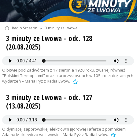
Radio Szczecin
»
3 minuty ze Lwowa
3 minuty ze Lwowa - odc. 128
(20.08.2025)
O bitwie pod Zadwórzem z 17 sierpnia 1920 roku, zwanej również
"Polskimi Termopilami" oraz o uroczystościach w 105. rocznicę tamtych
wydarzeń – Maria Pyż z Radia Lwów.
3 minuty ze Lwowa - odc. 127
(13.08.2025)
O dymiącej zaporowskiej elektrowni jądrowej i aferze z pomnikiem
Adama Mickiewicza we Lwowie - Maria Pyż z Radia Lwów.