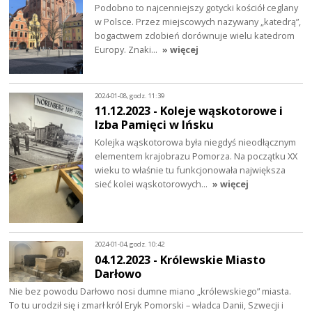
Podobno to najcenniejszy gotycki kościół ceglany
w Polsce. Przez miejscowych nazywany „katedrą”,
bogactwem zdobień dorównuje wielu katedrom
Europy. Znaki…
» więcej
2024-01-08, godz. 11:39
11.12.2023 - Koleje wąskotorowe i
Izba Pamięci w Ińsku
Kolejka wąskotorowa była niegdyś nieodłącznym
elementem krajobrazu Pomorza. Na początku XX
wieku to właśnie tu funkcjonowała największa
sieć kolei wąskotorowych…
» więcej
2024-01-04, godz. 10:42
04.12.2023 - Królewskie Miasto
Darłowo
Nie bez powodu Darłowo nosi dumne miano „królewskiego” miasta.
To tu urodził się i zmarł król Eryk Pomorski – władca Danii, Szwecji i