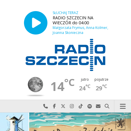
SŁUCHAJ TERAZ
RADIO SZCZECIN NA
WIECZÓR do 04:00
Małgorzata Frymus, Anna Kolmer,
Joanna Skonieczna
°C
jutro
pojutrze
14
°C
°C
24
29
Najlepiej po prostu do nas zadzwoń
Odwiedź nas na Facebook-u
Odwiedź nas na X
Odwiedź nas na Instagram-ie
Odwiedź nas na TikTok-u
Szukaj nas na Spotify
Wyślij do nas w
Szukaj