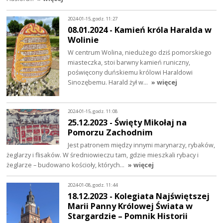
2024-01-15, godz. 11:27
08.01.2024 - Kamień króla Haralda w
Wolinie
W centrum Wolina, niedużego dziś pomorskiego
miasteczka, stoi barwny kamień runiczny,
poświęcony duńskiemu królowi Haraldowi
Sinozębemu. Harald żył w…
» więcej
2024-01-15, godz. 11:08
25.12.2023 - Święty Mikołaj na
Pomorzu Zachodnim
Jest patronem między innymi marynarzy, rybaków,
żeglarzy i flisaków. W średniowieczu tam, gdzie mieszkali rybacy i
żeglarze – budowano kościoły, których…
» więcej
2024-01-08, godz. 11:44
18.12.2023 - Kolegiata Najświętszej
Marii Panny Królowej Świata w
Stargardzie – Pomnik Historii