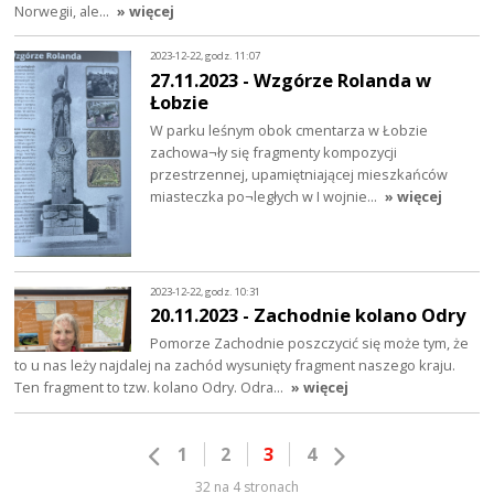
Norwegii, ale…
» więcej
2023-12-22, godz. 11:07
27.11.2023 - Wzgórze Rolanda w
Łobzie
W parku leśnym obok cmentarza w Łobzie
zachowa¬ły się fragmenty kompozycji
przestrzennej, upamiętniającej mieszkańców
miasteczka po¬ległych w I wojnie…
» więcej
2023-12-22, godz. 10:31
20.11.2023 - Zachodnie kolano Odry
Pomorze Zachodnie poszczycić się może tym, że
to u nas leży najdalej na zachód wysunięty fragment naszego kraju.
Ten fragment to tzw. kolano Odry. Odra…
» więcej
1
2
3
4
32 na 4 stronach