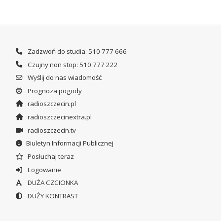
Zadzwoń do studia: 510 777 666
Czujny non stop: 510 777 222
Wyślij do nas wiadomość
Prognoza pogody
radioszczecin.pl
radioszczecinextra.pl
radioszczecin.tv
Biuletyn Informacji Publicznej
Posłuchaj teraz
Logowanie
DUŻA CZCIONKA
DUŻY KONTRAST