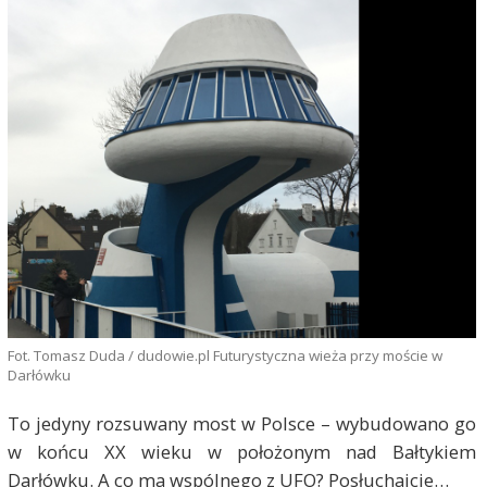
Fot. Tomasz Duda / dudowie.pl Futurystyczna wieża przy moście w
Darłówku
To jedyny rozsuwany most w Polsce – wybudowano go
w końcu XX wieku w położonym nad Bałtykiem
Darłówku. A co ma wspólnego z UFO? Posłuchajcie…