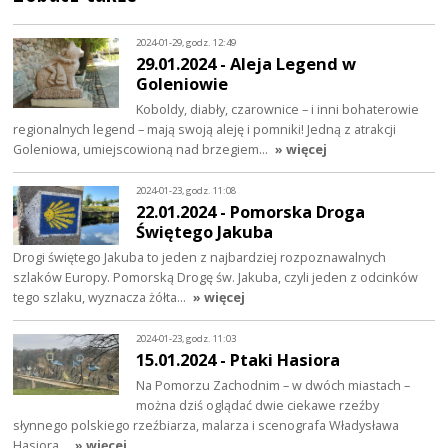
2024-01-29, godz. 12:49
29.01.2024 - Aleja Legend w
Goleniowie
Koboldy, diabły, czarownice – i inni bohaterowie
regionalnych legend – mają swoją aleję i pomniki! Jedną z atrakcji
Goleniowa, umiejscowioną nad brzegiem…
» więcej
2024-01-23, godz. 11:08
22.01.2024 - Pomorska Droga
Świętego Jakuba
Drogi świętego Jakuba to jeden z najbardziej rozpoznawalnych
szlaków Europy. Pomorską Drogę św. Jakuba, czyli jeden z odcinków
tego szlaku, wyznacza żółta…
» więcej
2024-01-23, godz. 11:03
15.01.2024 - Ptaki Hasiora
Na Pomorzu Zachodnim – w dwóch miastach –
można dziś oglądać dwie ciekawe rzeźby
słynnego polskiego rzeźbiarza, malarza i scenografa Władysława
Hasiora…
» więcej