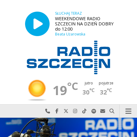
SŁUCHAJ TERAZ
WEEKENDOWE RADIO
SZCZECIN NA DZIEŃ DOBRY
do 12:00
Beata Użarowska
°C
jutro
pojutrze
19
°C
°C
30
32
Najlepiej po prostu do nas zadzwoń
Odwiedź nas na Facebook-u
Odwiedź nas na X
Odwiedź nas na Instagram-ie
Odwiedź nas na TikTok-u
Szukaj nas na Spotify
Wyślij do nas w
Szukaj