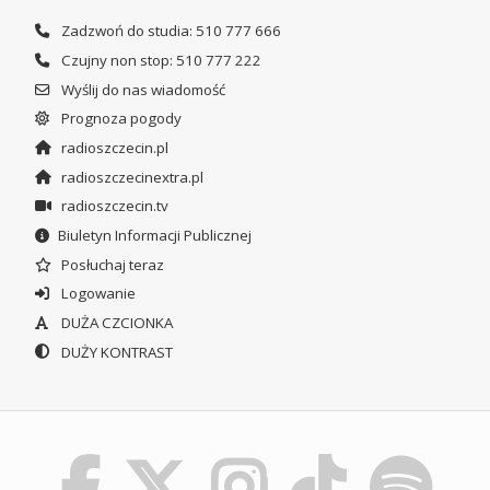
Zadzwoń do studia: 510 777 666
Czujny non stop: 510 777 222
Wyślij do nas wiadomość
Prognoza pogody
radioszczecin.pl
radioszczecinextra.pl
radioszczecin.tv
Biuletyn Informacji Publicznej
Posłuchaj teraz
Logowanie
DUŻA CZCIONKA
DUŻY KONTRAST