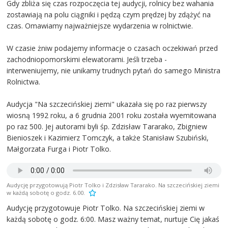
Gdy zbliża się czas rozpoczęcia tej audycji, rolnicy bez wahania
zostawiają na polu ciągniki i pędzą czym prędzej by zdążyć na
czas. Omawiamy najważniejsze wydarzenia w rolnictwie.
W czasie żniw podajemy informacje o czasach oczekiwań przed
zachodniopomorskimi elewatorami. Jeśli trzeba -
interweniujemy, nie unikamy trudnych pytań do samego Ministra
Rolnictwa.
Audycja "Na szczecińskiej ziemi" ukazała się po raz pierwszy
wiosną 1992 roku, a 6 grudnia 2001 roku została wyemitowana
po raz 500. Jej autorami byli śp. Zdzisław Tararako, Zbigniew
Bienioszek i Kazimierz Tomczyk, a także Stanisław Szubiński,
Małgorzata Furga i Piotr Tolko.
Audycję przygotowują Piotr Tolko i Zdzisław Tararako. Na szczecińskiej ziemi
w każdą sobotę o godz. 6.00.
Audycję przygotowuje Piotr Tolko. Na szczecińskiej ziemi w
każdą sobotę o godz. 6:00. Masz ważny temat, nurtuje Cię jakaś