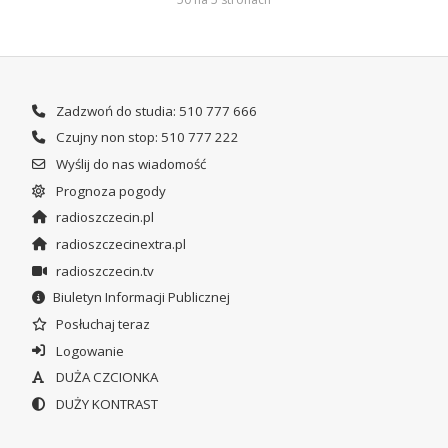
Zadzwoń do studia: 510 777 666
Czujny non stop: 510 777 222
Wyślij do nas wiadomość
Prognoza pogody
radioszczecin.pl
radioszczecinextra.pl
radioszczecin.tv
Biuletyn Informacji Publicznej
Posłuchaj teraz
Logowanie
DUŻA CZCIONKA
DUŻY KONTRAST