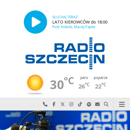
SŁUCHAJ TERAZ
LATO KIEROWCÓW do 18:00
Piotr Rokicki, Maciej Papke
°C
jutro
pojutrze
30
°C
°C
26
22
Najlepiej po prostu do nas zadzwoń
Odwiedź nas na Facebook-u
Odwiedź nas na X
Odwiedź nas na Instagram-ie
Odwiedź nas na TikTok-u
Szukaj nas na Spotify
Wyślij do nas w
Szukaj