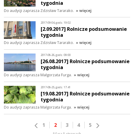
tygodnia
Do audycji zaprasza Zdzisław Tararako.
» więcej
2017-09-04, godz. 19:02
[2.09.2017] Rolnicze podsumowanie
tygodnia
Do audycji zaprasza Zdzisław Tararako.
» więcej
2017-08-26, godz. 09:00
[26.08.2017] Rolnicze podsumowanie
tygodnia
Do audycji zaprasza Małgorzata Furga.
» więcej
2017-08-25, godz. 17:41
[19.08.2017] Rolnicze podsumowanie
tygodnia
Do audycji zaprasza Małgorzata Furga.
» więcej
1
2
3
4
5
50 na 5 stronach