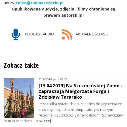
adres:
tolko@radioszczecin.pl
Opublikowane audycje, zdjęcia i filmy chronione są
prawem autorskim!
PODCAST AUDIO
AKTUALNOŚCI RSS
Zobacz także
2019-04-14, godz. 08:22
[13.04.2019] Na Szczecińskiej Ziemi -
zapraszają Małgorzata Furga i
Zdzisław Tararako
Przez kilka ostatnich dni mieliśmy do czynienia ze
znacznymi spadkami temperatury w naszym
regionie. Czy zagroziły one roślinom? Sprawdzimy
to m.in w sadach…
» więcej