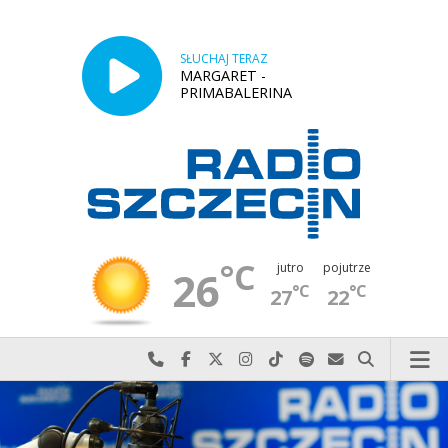
SŁUCHAJ TERAZ
MARGARET -
PRIMABALERINA
°C
jutro
pojutrze
26
°C
°C
27
22
Najlepiej po prostu do nas zadzwoń
Odwiedź nas na Facebook-u
Odwiedź nas na X
Odwiedź nas na Instagram-ie
Odwiedź nas na TikTok-u
Szukaj nas na Spotify
Wyślij do nas w
Szukaj