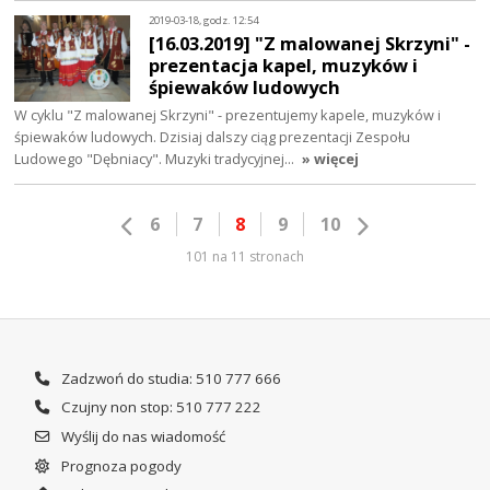
2019-03-18, godz. 12:54
[16.03.2019] "Z malowanej Skrzyni" -
prezentacja kapel, muzyków i
śpiewaków ludowych
W cyklu "Z malowanej Skrzyni" - prezentujemy kapele, muzyków i
śpiewaków ludowych. Dzisiaj dalszy ciąg prezentacji Zespołu
Ludowego "Dębniacy". Muzyki tradycyjnej…
» więcej
6
7
8
9
10
101 na 11 stronach
Zadzwoń do studia: 510 777 666
Czujny non stop: 510 777 222
Wyślij do nas wiadomość
Prognoza pogody