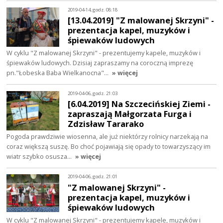
2019-04-14, godz. 08:18
[13.04.2019] "Z malowanej Skrzyni" -
prezentacja kapel, muzyków i
śpiewaków ludowych
W cyklu "Z malowanej Skrzyni" - prezentujemy kapele, muzyków i
śpiewaków ludowych. Dzisiaj zapraszamy na coroczną imprezę
pn."Łobeska Baba Wielkanocna"…
» więcej
2019-04-06, godz. 21:03
[6.04.2019] Na Szczecińskiej Ziemi -
zapraszają Małgorzata Furga i
Zdzisław Tararako
Pogoda prawdziwie wiosenna, ale już niektórzy rolnicy narzekają na
coraz większą suszę. Bo choć pojawiają się opady to towarzyszący im
wiatr szybko osusza…
» więcej
2019-04-06, godz. 21:01
"Z malowanej Skrzyni" -
prezentacja kapel, muzyków i
śpiewaków ludowych
W cyklu "Z malowanej Skrzyni" - prezentujemy kapele, muzyków i