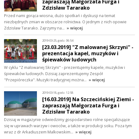
zapraszają Małgorzata Furga i
Zdzisław Tararako
Przed nami gorąca wiosna, dużo spotkań i dyskusji na temat
niezbędnych zmian w obszarze rolnictwa. O jednym z nich opowie
Zdzisław Tararako. Zajrzymy na…
» więcej
2019-03-25, godz. 06:54
[23.03.2019] "Z malowanej Skrzyni" -
prezentacja kapel, muzyków i
śpiewaków ludowych
W cyklu "Z malowanej Skrzyni" - prezentujemy kapele, muzyków i
śpiewaków ludowych. Dzisiaj zaprezentujemy Zespół
"Przepióreczka". Muzyki tradycyjnej można…
» więcej
2019-03-18, godz. 12:58
[16.03.2019] Na Szczecińskiej Ziemi -
zapraszają Małgorzata Furga i
Zdzisław Tararako
Dzisiaj w magazynie odwiedzimy gospodarstwo rolne specjalizujące
się w uprawach warzyw i owoców, a także w produkcji soku. Poza tym
wraz z dr Arkadiuszem Malkowskim…
» więcej