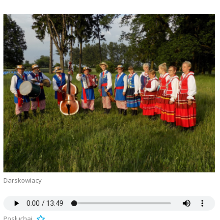
Darskowiacy
Posłuchaj