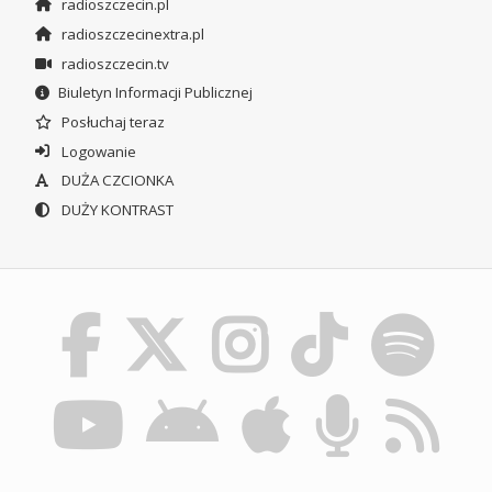
radioszczecin.pl
radioszczecinextra.pl
radioszczecin.tv
Biuletyn Informacji Publicznej
Posłuchaj teraz
Logowanie
DUŻA CZCIONKA
DUŻY KONTRAST