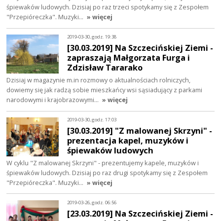
śpiewaków ludowych. Dzisiaj po raz trzeci spotykamy się z Zespołem
"Przepióreczka". Muzyki…
» więcej
2019-03-30, godz. 19:38
[30.03.2019] Na Szczecińskiej Ziemi -
zapraszają Małgorzata Furga i
Zdzisław Tararako
Dzisiaj w magazynie m.in rozmowy o aktualnościach rolniczych,
dowiemy się jak radzą sobie mieszkańcy wsi sąsiadujący z parkami
narodowymi i krajobrazowymi…
» więcej
2019-03-30, godz. 17:03
[30.03.2019] "Z malowanej Skrzyni" -
prezentacja kapel, muzyków i
śpiewaków ludowych
W cyklu "Z malowanej Skrzyni" - prezentujemy kapele, muzyków i
śpiewaków ludowych. Dzisiaj po raz drugi spotykamy się z Zespołem
"Przepióreczka". Muzyki…
» więcej
2019-03-26, godz. 06:56
[23.03.2019] Na Szczecińskiej Ziemi -