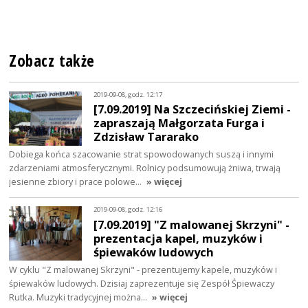
Zobacz także
2019-09-08, godz. 12:17
[7.09.2019] Na Szczecińskiej Ziemi -
zapraszają Małgorzata Furga i
Zdzisław Tararako
Dobiega końca szacowanie strat spowodowanych suszą i innymi
zdarzeniami atmosferycznymi. Rolnicy podsumowują żniwa, trwają
jesienne zbiory i prace polowe…
» więcej
2019-09-08, godz. 12:16
[7.09.2019] "Z malowanej Skrzyni" -
prezentacja kapel, muzyków i
śpiewaków ludowych
W cyklu "Z malowanej Skrzyni" - prezentujemy kapele, muzyków i
śpiewaków ludowych. Dzisiaj zaprezentuje się Zespół Śpiewaczy
Rutka. Muzyki tradycyjnej można…
» więcej