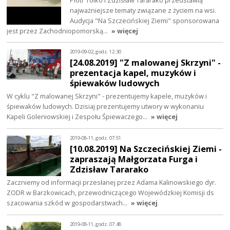
najważniejsze tematy związane z życiem na wsi.
Audycja "Na Szczecińskiej Ziemi" sponsorowana
jest przez Zachodniopomorską…
» więcej
2019-09-02, godz. 12:30
[24.08.2019] "Z malowanej Skrzyni" -
prezentacja kapel, muzyków i
śpiewaków ludowych
W cyklu "Z malowanej Skrzyni" - prezentujemy kapele, muzyków i
śpiewaków ludowych. Dzisiaj prezentujemy utwory w wykonaniu
Kapeli Goleniowskiej i Zespołu Śpiewaczego…
» więcej
2019-08-11, godz. 07:51
[10.08.2019] Na Szczecińskiej Ziemi -
zapraszają Małgorzata Furga i
Zdzisław Tararako
Zaczniemy od informacji przesłanej przez Adama Kalinowskiego dyr.
ZODR w Barzkowicach, przewodniczącego Wojewódzkiej Komisji ds
szacowania szkód w gospodarstwach…
» więcej
2019-08-11, godz. 07:48