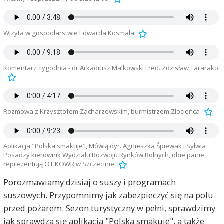
Wizyta w gospodarstwie Edwarda Kosmala
Komentarz Tygodnia - dr Arkadiusz Malkowski i red. Zdzisław Tararako
Rozmowa z Krzysztofem Zacharzewskim, burmistrzem Złocieńca
Aplikacja "Polska smakuje", Mówią dyr. Agnieszka Śpiewak i Sylwia
Posadzy kierownik Wydziału Rozwoju Rynków Rolnych, obie panie
reprezentują OT KOWR w Szczecinie
Porozmawiamy dzisiaj o suszy i programach
suszowych. Przypomnimy jak zabezpieczyć się na polu
przed pożarem. Sezon turystyczny w pełni, sprawdzimy
jak sprawdza się aplikacja "Polska smakuje", a także