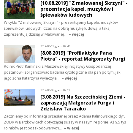
[10.08.2019] "Z malowanej Skrzyni" -
prezentacja kapel, muzyków i
śpiewaków ludowych
W cyklu "Z malowanej Skrzyni" - prezentujemy kapele, muzyków i
śpiewaków ludowych. Czas na dobrą muzykę ludową, a taką
zaprezentują dzisiaj w Malowanej…
» więcej
2019-08-11, godz. 07:44
[8.08.2019] "Profilaktyka Pana
Piotra" - reportaż Małgorzaty Furgi
Rolnik Piotr Kamiński z Maszewskiej Inicjatywy Gospodarczej
postanowił zorganizować badania cytologiczne dla pań po tym, jak
jego żona Katarzyna wyleczyła…
» więcej
2019-08-03, godz. 07:11
[3.08.2019] Na Szczecińskiej Ziemi -
zapraszają Małgorzata Furga i
Zdzisław Tararako
Zaczniemy od informacji przesłanej przez Adama Kalinowskiego dyr.
ZODR w Barzkowicach dotyczącej suszy w naszym regionie. Aż 9,5 tys
rolników jest poszkodowanych…
» więcej