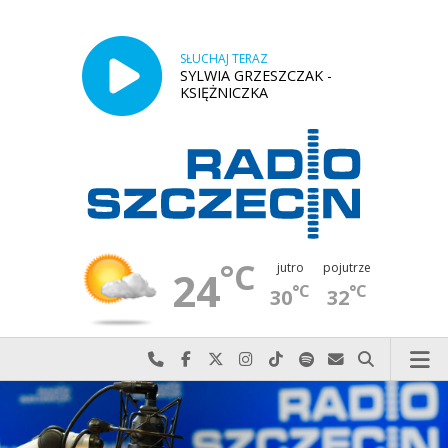
SŁUCHAJ TERAZ
SYLWIA GRZESZCZAK -
KSIĘŻNICZKA
°C
jutro
pojutrze
24
°C
°C
30
32
Najlepiej po prostu do nas zadzwoń
Odwiedź nas na Facebook-u
Odwiedź nas na X
Odwiedź nas na Instagram-ie
Odwiedź nas na TikTok-u
Szukaj nas na Spotify
Wyślij do nas w
Szukaj