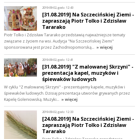
2019-09-02, godz. 12:43
[31.08.2019] Na Szczecińskiej Ziemi -
zapraszają Piotr Tolko i Zdzisław
Tararako
Piotr Tolko i Zdzisław Tararako przedstawią najważniejsze tematy
związane z życiem na wsi. Audycja "Na Szczecińskiej Ziemi"
sponsorowana jest przez Zachodniopomorską…
» więcej
2019-09-02, godz. 12:41
[31.08.2019] "Z malowanej Skrzyni" -
prezentacja kapel, muzyków i
śpiewaków ludowych
W cyklu "Z malowanej Skrzyni" - prezentujemy kapele, muzyków i
śpiewaków ludowych. Dzisiaj prezentacja utworów grywanych przez
Kapelę Goleniowską. Muzyki…
» więcej
2019-09-02, godz. 12:33
[24.08.2019] Na Szczecińskiej Ziemi -
zapraszają Piotr Tolko i Zdzisław
Tararako
Piotr Tolko i Zdzisław Tararako przedstawią