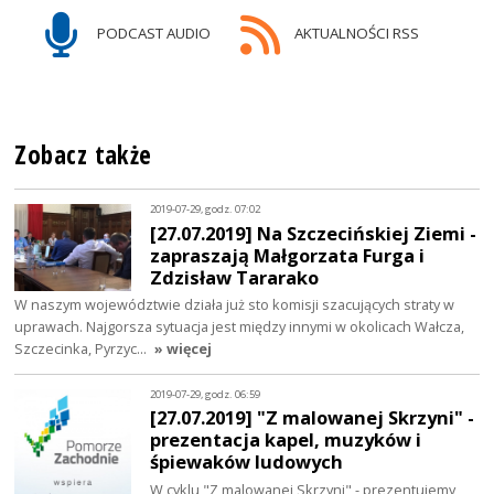
PODCAST AUDIO
AKTUALNOŚCI RSS
Zobacz także
2019-07-29, godz. 07:02
[27.07.2019] Na Szczecińskiej Ziemi -
zapraszają Małgorzata Furga i
Zdzisław Tararako
W naszym województwie działa już sto komisji szacujących straty w
uprawach. Najgorsza sytuacja jest między innymi w okolicach Wałcza,
Szczecinka, Pyrzyc…
» więcej
2019-07-29, godz. 06:59
[27.07.2019] "Z malowanej Skrzyni" -
prezentacja kapel, muzyków i
śpiewaków ludowych
W cyklu "Z malowanej Skrzyni" - prezentujemy