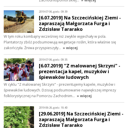
2019-07-06, godz. 09:39
[6.07.2019] Na Szczecińskiej Ziemi -
zapraszają Małgorzata Furga i
Zdzisław Tararako
W tym roku kombajny wcześniej niż zwykle wyjechały w pola.
Plantatorzy zbóż podsumowują wegetacje roślin, która właśnie się
zakończyła. Żniwa przyspieszyły…
» więcej
2019-07-06, godz. 09:35
[6.07.2019] "Z malowanej Skrzyni" -
prezentacja kapel, muzyków i
śpiewaków ludowych
W cyklu "Z malowanej Skrzyni" - prezentujemy kapele, muzyków i
śpiewaków ludowych. Dzisiaj podsumowanie największej imprezy
folklorystycznej na Pomorzu Zachodnim…
» więcej
2019-06-26, godz. 18:40
[29.06.2019] Na Szczecińskiej Ziemi -
zapraszają Małgorzata Furga i
Zdzisław Tararako