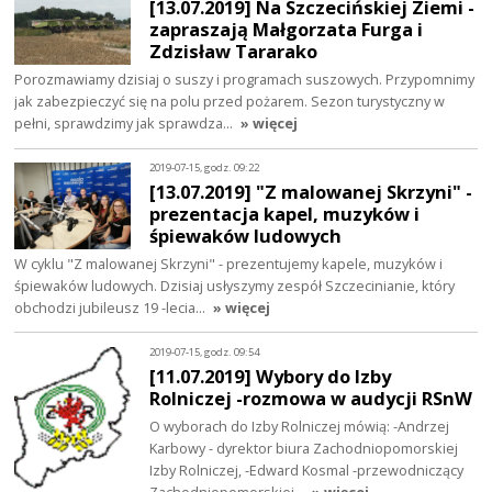
[13.07.2019] Na Szczecińskiej Ziemi -
zapraszają Małgorzata Furga i
Zdzisław Tararako
Porozmawiamy dzisiaj o suszy i programach suszowych. Przypomnimy
jak zabezpieczyć się na polu przed pożarem. Sezon turystyczny w
pełni, sprawdzimy jak sprawdza…
» więcej
2019-07-15, godz. 09:22
[13.07.2019] "Z malowanej Skrzyni" -
prezentacja kapel, muzyków i
śpiewaków ludowych
W cyklu "Z malowanej Skrzyni" - prezentujemy kapele, muzyków i
śpiewaków ludowych. Dzisiaj usłyszymy zespół Szczecinianie, który
obchodzi jubileusz 19 -lecia…
» więcej
2019-07-15, godz. 09:54
[11.07.2019] Wybory do Izby
Rolniczej -rozmowa w audycji RSnW
O wyborach do Izby Rolniczej mówią: -Andrzej
Karbowy - dyrektor biura Zachodniopomorskiej
Izby Rolniczej, -Edward Kosmal -przewodniczący
Zachodniopomorskiej…
» więcej