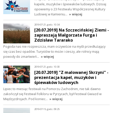
kapele, muzyków i śpiewaków ludowych. Dzisiaj
opowiemy o 23 Festiwalu Współczesnej Kultury
Ludowej w Kamieniu…
» więcej
2019-07-21, godz. 10:34
[20.07.2019] Na Szczecińskiej Ziemi -
zapraszają Małgorzata Furga i
Zdzisław Tararako
Pogoda nas nie rozpieszcza, mam oczywiście na myśli przedłużający
się czas bez opadów. Turystów to może i cieszy, ale rolnicy mają
powody do zmartwień…
» więcej
2019-07-21, godz. 10:30
[20.07.2019] "Z malowanej Skrzyni" -
prezentacja kapel, muzyków i
śpiewaków ludowych
Lipiec to miesiąc festiwali na Pomorzu Zachodnim, nie tak dawno
zakończył się Festiwal Folkloru w Pyrzycach, był Festiwal Gwiazd w
Międzyzdrojach. Pod koniec…
» więcej
2019-07-15, godz. 09:25