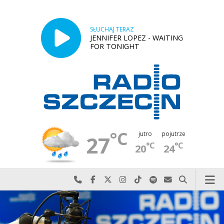
SŁUCHAJ TERAZ
JENNIFER LOPEZ - WAITING
FOR TONIGHT
°C
jutro
pojutrze
27
°C
°C
20
24
Najlepiej po prostu do nas zadzwoń
Odwiedź nas na Facebook-u
Odwiedź nas na X
Odwiedź nas na Instagram-ie
Odwiedź nas na TikTok-u
Szukaj nas na Spotify
Wyślij do nas w
Szukaj