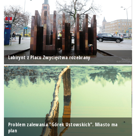
Labirynt z Placu Zwycięstwa rozebrany
Problem zalewania "Górek Ustowskich". Miasto ma
plan