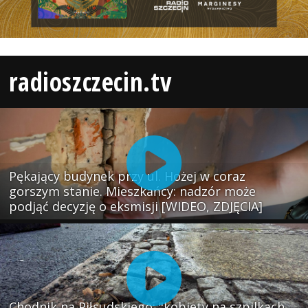
radioszczecin.tv
Pękający budynek przy ul. Hożej w coraz
gorszym stanie. Mieszkańcy: nadzór może
podjąć decyzję o eksmisji [WIDEO, ZDJĘCIA]
Chodnik na Piłsudskiego: "kobiety na szpilkach