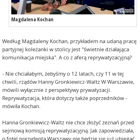
Magdalena Kochan
Według Magdaleny Kochan, przykładem na udaną pracę
partyjnej koleżanki w stolicy jest "świetnie działająca
komunikacja miejska". A co z aferą reprywatyzacyjną?
- Nie chciałabym, żebyśmy o 12 latach, czy 11 w tej
chwili, rządów Hanny Gronkiewicz-Waltz W Warszawie,
mówili wyłącznie z perspektywy prywatyzacji.
Reprywatyzacja, która dotyczy także poprzedników -
mówiła Kochan.
Hanna Gronkiewicz-Waltz nie chce złożyć zeznań przed
sejmową komisją reprywatyzacyjną. Jak zapowiedziała,
o fotel prezydenta Warszawy nie będzie się już ubiegać.