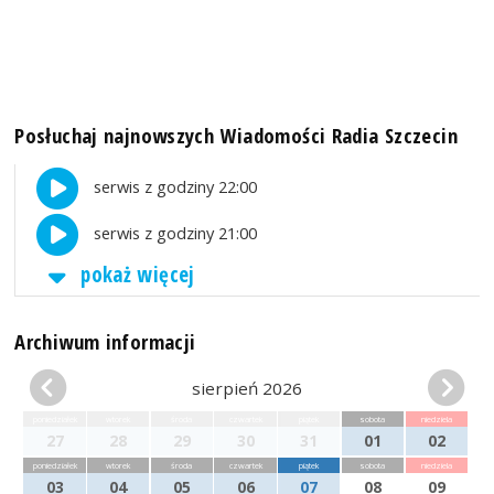
Posłuchaj najnowszych Wiadomości Radia Szczecin
serwis z godziny 22:00
serwis z godziny 21:00
pokaż więcej
Archiwum informacji
sierpień 2026
poniedziałek
wtorek
środa
czwartek
piątek
sobota
niedziela
27
28
29
30
31
01
02
poniedziałek
wtorek
środa
czwartek
piątek
sobota
niedziela
03
04
05
06
07
08
09