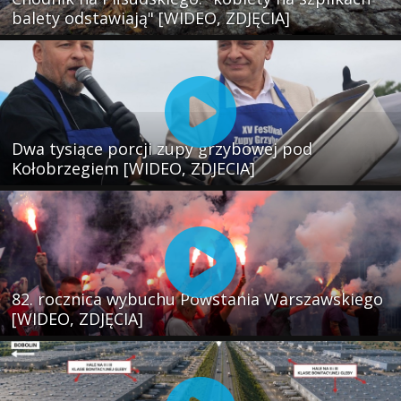
balety odstawiają" [WIDEO, ZDJĘCIA]
Dwa tysiące porcji zupy grzybowej pod
Kołobrzegiem [WIDEO, ZDJECIA]
82. rocznica wybuchu Powstania Warszawskiego
[WIDEO, ZDJĘCIA]