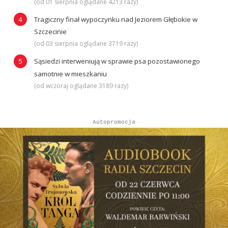
(od 01 sierpnia oglądane 4213 razy)
Tragiczny finał wypoczynku nad Jeziorem Głębokie w
Szczecinie
(od 03 sierpnia oglądane 3719 razy)
Sąsiedzi interweniują w sprawie psa pozostawionego
samotnie w mieszkaniu
(od wczoraj oglądane 3189 razy)
Autopromocja