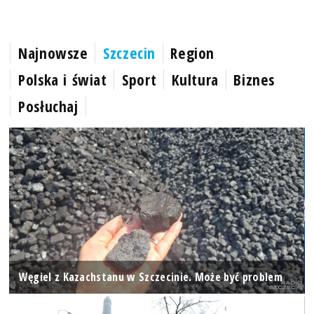
Najnowsze
Szczecin
Region
Polska i świat
Sport
Kultura
Biznes
Posłuchaj
Węgiel z Kazachstanu w Szczecinie. Może być problem