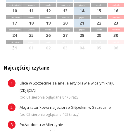
poniedziałek
wtorek
środa
czwartek
piątek
sobota
niedziela
10
11
12
13
14
15
16
poniedziałek
wtorek
środa
czwartek
piątek
sobota
niedziela
17
18
19
20
21
22
23
poniedziałek
wtorek
środa
czwartek
piątek
sobota
niedziela
24
25
26
27
28
29
30
poniedziałek
wtorek
środa
czwartek
piątek
sobota
niedziela
31
01
02
03
04
05
06
Najczęściej czytane
Ulice w Szczecinie zalane, alerty prawie w całym kraju
[ZDJĘCIA]
(od 01 sierpnia oglądane 8478 razy)
Akcja ratunkowa na jeziorze Głębokim w Szczecinie
(od 02 sierpnia oglądane 4928 razy)
Pożar domu w Mierzynie