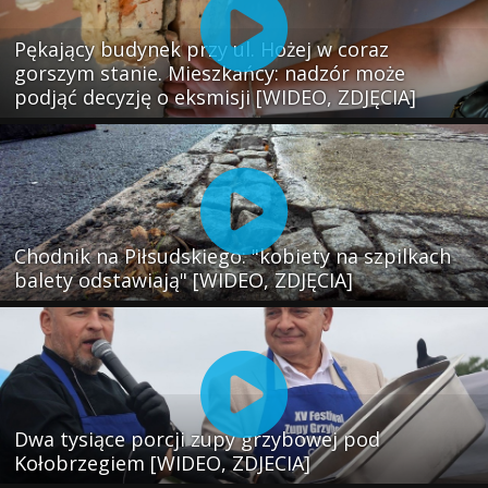
Pękający budynek przy ul. Hożej w coraz
gorszym stanie. Mieszkańcy: nadzór może
podjąć decyzję o eksmisji [WIDEO, ZDJĘCIA]
Chodnik na Piłsudskiego: "kobiety na szpilkach
balety odstawiają" [WIDEO, ZDJĘCIA]
Dwa tysiące porcji zupy grzybowej pod
Kołobrzegiem [WIDEO, ZDJECIA]