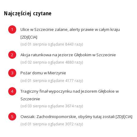
Najczęściej czytane
Ulice w Szczecinie zalane, alerty prawie w całym kraju
[ZDJĘCIA]
(od 01 sierpnia oglądane 8443 razy)
Akcja ratunkowa na jeziorze Głębokim w Szczecinie
(od 02 sierpnia oglądane 4880 razy)
Pożar domu w Mierzynie
(od 01 sierpnia oglądane 4177 razy)
Tragiczny finał wypoczynku nad Jeziorem Głębokie w
Szczecinie
(od 03 sierpnia oglądane 3674 razy)
Owsiak: Zachodniopomorskie, obyśmy tutaj zostali [ZDJĘCIA]
(od 01 sierpnia oglądane 3072 razy)