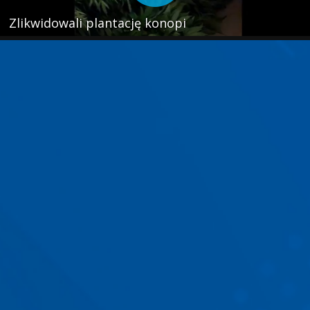
Zlikwidowali plantację konopi