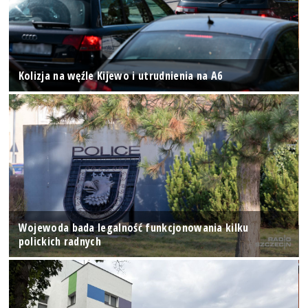
Kolizja na węźle Kijewo i utrudnienia na A6
Wojewoda bada legalność funkcjonowania kilku
polickich radnych