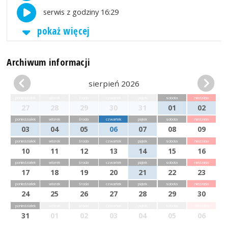
serwis z godziny 16:29
pokaż więcej
Archiwum informacji
sierpień 2026
poniedziałek
wtorek
środa
czwartek
piątek
sobota
niedziela
27
28
29
30
31
01
02
poniedziałek
wtorek
środa
czwartek
piątek
sobota
niedziela
03
04
05
06
07
08
09
poniedziałek
wtorek
środa
czwartek
piątek
sobota
niedziela
10
11
12
13
14
15
16
poniedziałek
wtorek
środa
czwartek
piątek
sobota
niedziela
17
18
19
20
21
22
23
poniedziałek
wtorek
środa
czwartek
piątek
sobota
niedziela
24
25
26
27
28
29
30
poniedziałek
wtorek
środa
czwartek
piątek
sobota
niedziela
31
01
02
03
04
05
06