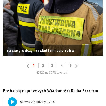
Strażacy walczyli ze skutkami burz i ulew
1
2
3
4
5
45327 na 3778 stronach
Posłuchaj najnowszych Wiadomości Radia Szczecin
serwis z godziny 17:00