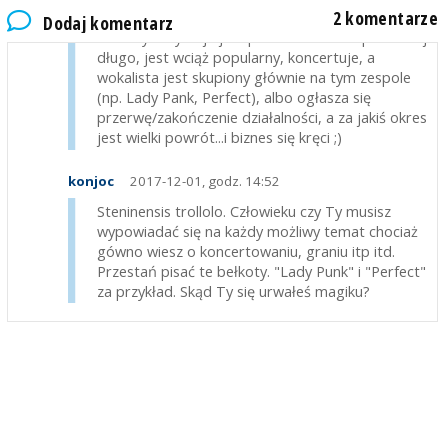
Stetinensis
2017-12-01, godz. 09:50
2 komentarze
Dodaj komentarz
W muzyce sytucja jest prosta - albo zespół istnieje
długo, jest wciąż popularny, koncertuje, a
wokalista jest skupiony głównie na tym zespole
(np. Lady Pank, Perfect), albo ogłasza się
przerwę/zakończenie działalności, a za jakiś okres
jest wielki powrót...i biznes się kręci ;)
konjoc
2017-12-01, godz. 14:52
Steninensis trollolo. Człowieku czy Ty musisz
wypowiadać się na każdy możliwy temat chociaż
gówno wiesz o koncertowaniu, graniu itp itd.
Przestań pisać te bełkoty. "Lady Punk" i "Perfect"
za przykład. Skąd Ty się urwałeś magiku?