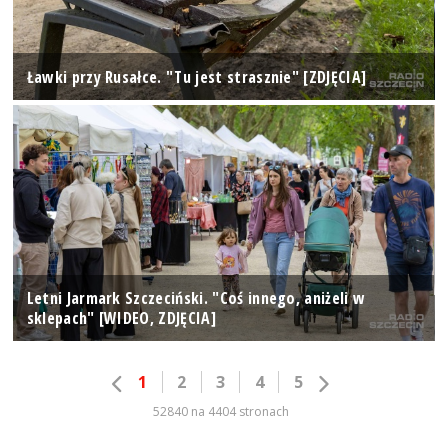
Ławki przy Rusałce. "Tu jest strasznie" [ZDJĘCIA]
Letni Jarmark Szczeciński. "Coś innego, aniżeli w
sklepach" [WIDEO, ZDJĘCIA]
1
2
3
4
5
52840 na 4404 stronach