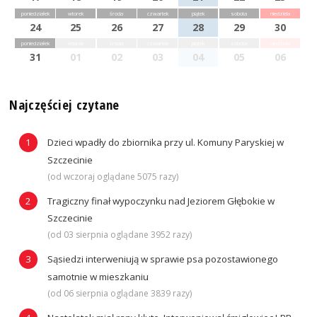
poniedziałek
wtorek
środa
czwartek
piątek
sobota
niedziela
24
25
26
27
28
29
30
poniedziałek
wtorek
środa
czwartek
piątek
sobota
niedziela
31
01
02
03
04
05
06
Najczęściej czytane
Dzieci wpadły do zbiornika przy ul. Komuny Paryskiej w
Szczecinie
(od wczoraj oglądane 5075 razy)
Tragiczny finał wypoczynku nad Jeziorem Głębokie w
Szczecinie
(od 03 sierpnia oglądane 3952 razy)
Sąsiedzi interweniują w sprawie psa pozostawionego
samotnie w mieszkaniu
(od 06 sierpnia oglądane 3839 razy)