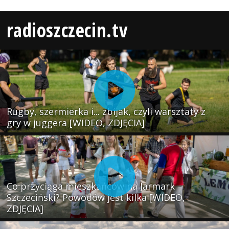
radioszczecin.tv
Rugby, szermierka i... zbijak, czyli warsztaty z
gry w juggera [WIDEO, ZDJĘCIA]
Co przyciąga mieszkańców na Jarmark
Szczeciński? Powodów jest kilka [WIDEO,
ZDJĘCIA]