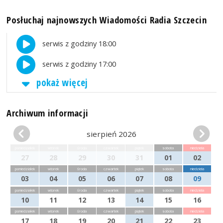
Posłuchaj najnowszych Wiadomości Radia Szczecin
serwis z godziny 18:00
serwis z godziny 17:00
pokaż więcej
Archiwum informacji
sierpień 2026
poniedziałek
wtorek
środa
czwartek
piątek
sobota
niedziela
27
28
29
30
31
01
02
poniedziałek
wtorek
środa
czwartek
piątek
sobota
niedziela
03
04
05
06
07
08
09
poniedziałek
wtorek
środa
czwartek
piątek
sobota
niedziela
10
11
12
13
14
15
16
poniedziałek
wtorek
środa
czwartek
piątek
sobota
niedziela
17
18
19
20
21
22
23