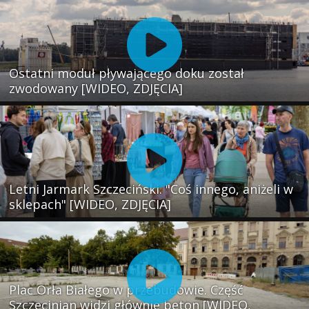
Ostatni moduł pływającego doku został
zwodowany [WIDEO, ZDJĘCIA]
Letni Jarmark Szczeciński. "Coś innego, aniżeli w
sklepach" [WIDEO, ZDJĘCIA]
Plac Orła Białego w przebudowie. Część
Szczecinian widzi głównie beton [WIDEO,