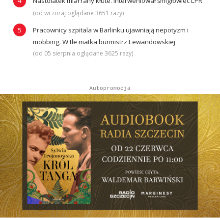
Nastolatek miał rany kłute. Interweniował śmigłowiec LPR
(od wczoraj oglądane 3651 razy)
Pracownicy szpitala w Barlinku ujawniają nepotyzm i
mobbing. W tle matka burmistrz Lewandowskiej
(od 05 sierpnia oglądane 3625 razy)
Autopromocja