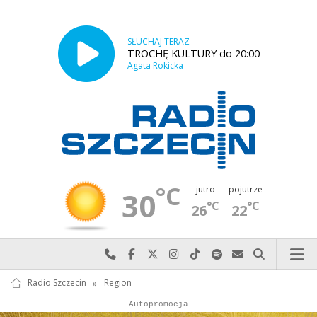
SŁUCHAJ TERAZ
TROCHĘ KULTURY do 20:00
Agata Rokicka
°C
jutro
pojutrze
30
°C
°C
26
22
Najlepiej po prostu do nas zadzwoń
Odwiedź nas na Facebook-u
Odwiedź nas na X
Odwiedź nas na Instagram-ie
Odwiedź nas na TikTok-u
Szukaj nas na Spotify
Wyślij do nas w
Szukaj
Radio Szczecin
»
Region
Autopromocja
Reklama