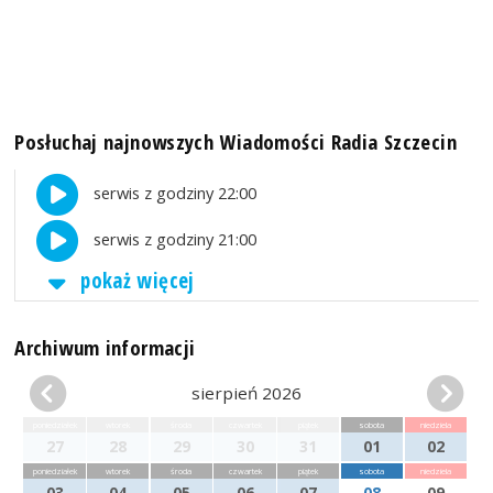
Posłuchaj najnowszych Wiadomości Radia Szczecin
serwis z godziny 22:00
serwis z godziny 21:00
pokaż więcej
Archiwum informacji
sierpień 2026
poniedziałek
wtorek
środa
czwartek
piątek
sobota
niedziela
27
28
29
30
31
01
02
poniedziałek
wtorek
środa
czwartek
piątek
sobota
niedziela
03
04
05
06
07
08
09