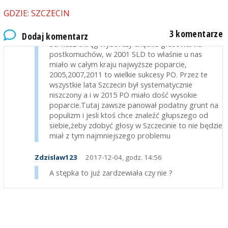
Kruk
2017-12-04, godz. 14:25
GDZIE: SZCZECIN
W Polsce to być może i śmieją się z tego ale czy w
3 komentarze
Szczecinie ? w to wątpię. Nie bez kozery w latach
Dodaj komentarz
90. nasz okręg wyborczy chętnie głosował na
postkomuchów, w 2001 SLD to właśnie u nas
miało w całym kraju najwyższe poparcie,
2005,2007,2011 to wielkie sukcesy PO. Przez te
wszystkie lata Szczecin był systematycznie
niszczony a i w 2015 PO miało dość wysokie
poparcie.Tutaj zawsze panował podatny grunt na
populizm i jesli ktoś chce znaleźć głupszego od
siebie,żeby zdobyć głosy w Szczecinie to nie będzie
miał z tym najmniejszego problemu
Zdzislaw123
2017-12-04, godz. 14:56
A stępka to już zardzewiała czy nie ?