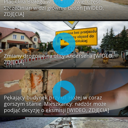
Plac Orła Białego w przebudowie. Część
Szczecinian widzi głównie beton [WIDEO,
ZDJĘCIA]
Zmiany drogowe na ulicy Andersena [WIDEO,
ZDJĘCIA]
Pękający budynek przy ul. Hożej w coraz
gorszym stanie. Mieszkańcy: nadzór może
podjąć decyzję o eksmisji [WIDEO, ZDJĘCIA]