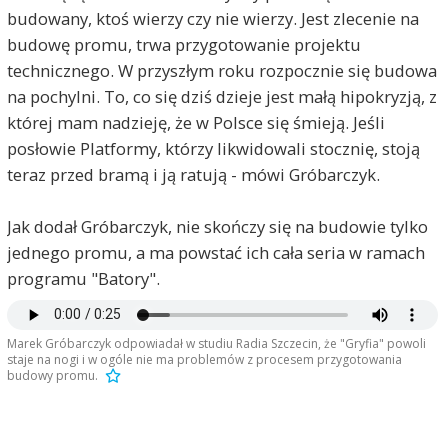
budowany, ktoś wierzy czy nie wierzy. Jest zlecenie na
budowę promu, trwa przygotowanie projektu
technicznego. W przyszłym roku rozpocznie się budowa
na pochylni. To, co się dziś dzieje jest małą hipokryzją, z
której mam nadzieję, że w Polsce się śmieją. Jeśli
posłowie Platformy, którzy likwidowali stocznię, stoją
teraz przed bramą i ją ratują - mówi Gróbarczyk.
Jak dodał Gróbarczyk, nie skończy się na budowie tylko
jednego promu, a ma powstać ich cała seria w ramach
programu "Batory".
Marek Gróbarczyk odpowiadał w studiu Radia Szczecin, że "Gryfia" powoli
staje na nogi i w ogóle nie ma problemów z procesem przygotowania
Stetinensis
2017-12-04, godz. 11:00
budowy promu.
Nie na darmo niektórzy rozszyfrowują akronim tej
partii jako Partia Obłudy ;)