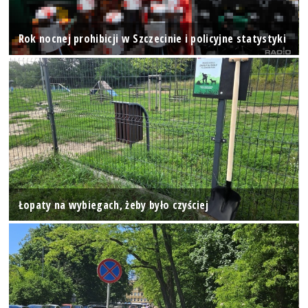
Rok nocnej prohibicji w Szczecinie i policyjne statystyki
Łopaty na wybiegach, żeby było czyściej