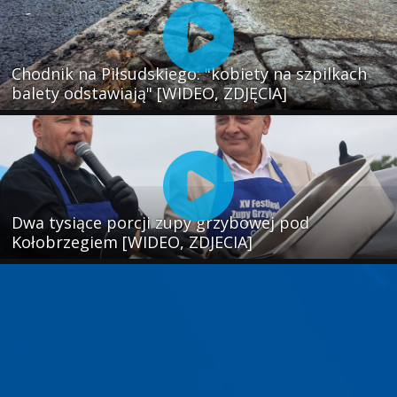
Chodnik na Piłsudskiego: "kobiety na szpilkach
balety odstawiają" [WIDEO, ZDJĘCIA]
Dwa tysiące porcji zupy grzybowej pod
Kołobrzegiem [WIDEO, ZDJECIA]