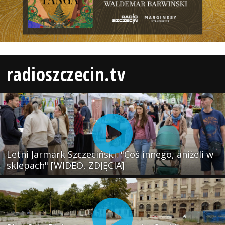
radioszczecin.tv
Letni Jarmark Szczeciński. "Coś innego, aniżeli w
sklepach" [WIDEO, ZDJĘCIA]