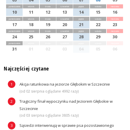
poniedziałek
wtorek
środa
czwartek
piątek
sobota
niedziela
10
11
12
13
14
15
16
poniedziałek
wtorek
środa
czwartek
piątek
sobota
niedziela
17
18
19
20
21
22
23
poniedziałek
wtorek
środa
czwartek
piątek
sobota
niedziela
24
25
26
27
28
29
30
poniedziałek
wtorek
środa
czwartek
piątek
sobota
niedziela
31
01
02
03
04
05
06
Najczęściej czytane
Akcja ratunkowa na jeziorze Głębokim w Szczecinie
(od 02 sierpnia oglądane 4992 razy)
Tragiczny finał wypoczynku nad Jeziorem Głębokie w
Szczecinie
(od 03 sierpnia oglądane 3805 razy)
Sąsiedzi interweniują w sprawie psa pozostawionego