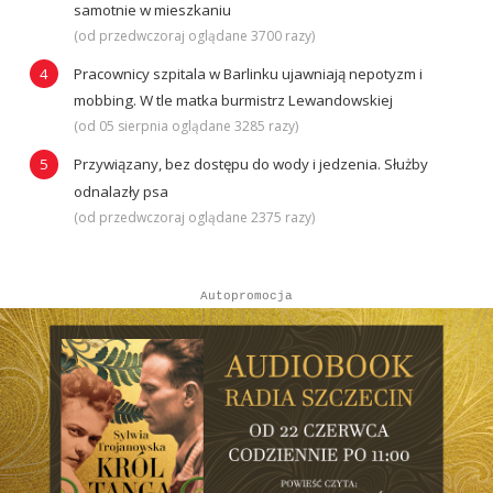
samotnie w mieszkaniu
(od przedwczoraj oglądane 3700 razy)
Pracownicy szpitala w Barlinku ujawniają nepotyzm i
mobbing. W tle matka burmistrz Lewandowskiej
(od 05 sierpnia oglądane 3285 razy)
Przywiązany, bez dostępu do wody i jedzenia. Służby
odnalazły psa
(od przedwczoraj oglądane 2375 razy)
Autopromocja