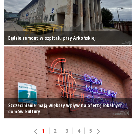
Będzie remont w szpitalu przy Arkońskiej
Szczecinianie mają większy wpływ na ofertę lokalnych
domów kultury
1
2
3
4
5