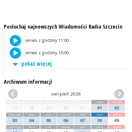
Posłuchaj najnowszych Wiadomości Radia Szczecin
serwis z godziny 11:00
serwis z godziny 10:00
pokaż więcej
Archiwum informacji
sierpień 2026
poniedziałek
wtorek
środa
czwartek
piątek
sobota
niedziela
27
28
29
30
31
01
02
poniedziałek
wtorek
środa
czwartek
piątek
sobota
niedziela
03
04
05
06
07
08
09
poniedziałek
wtorek
środa
czwartek
piątek
sobota
niedziela