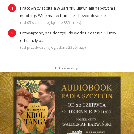
Pracownicy szpitala w Barlinku ujawniają nepotyzm i
mobbing. W tle matka burmistrz Lewandowskiej
(od 05 sierpnia oglądane 3351 razy)
Przywiązany, bez dostępu do wody i jedzenia. Służby
odnalazły psa
(od przedwczoraj oglądane 2396 razy)
Autopromocja