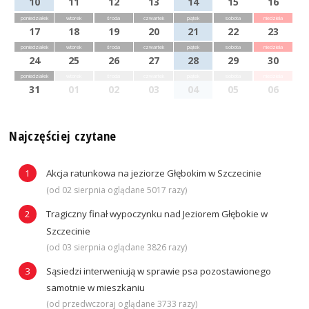
10
11
12
13
14
15
16
poniedziałek
wtorek
środa
czwartek
piątek
sobota
niedziela
17
18
19
20
21
22
23
poniedziałek
wtorek
środa
czwartek
piątek
sobota
niedziela
24
25
26
27
28
29
30
poniedziałek
wtorek
środa
czwartek
piątek
sobota
niedziela
31
01
02
03
04
05
06
Najczęściej czytane
Akcja ratunkowa na jeziorze Głębokim w Szczecinie
(od 02 sierpnia oglądane 5017 razy)
Tragiczny finał wypoczynku nad Jeziorem Głębokie w
Szczecinie
(od 03 sierpnia oglądane 3826 razy)
Sąsiedzi interweniują w sprawie psa pozostawionego
samotnie w mieszkaniu
(od przedwczoraj oglądane 3733 razy)