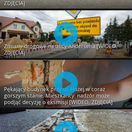
ZDJĘCIA]
Zmiany drogowe na ulicy Andersena [WIDEO,
ZDJĘCIA]
Pękający budynek przy ul. Hożej w coraz
gorszym stanie. Mieszkańcy: nadzór może
podjąć decyzję o eksmisji [WIDEO, ZDJĘCIA]