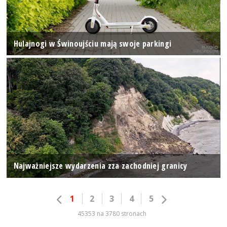
Hulajnogi w Świnoujściu mają swoje parkingi
Najważniejsze wydarzenia zza zachodniej granicy
1
2
3
4
5
45353 na 3780 stronach