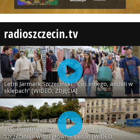
radioszczecin.tv
Letni Jarmark Szczeciński. "Coś innego, aniżeli w
sklepach" [WIDEO, ZDJĘCIA]
Plac Orła Białego w przebudowie. Część
Szczecinian widzi głównie beton [WIDEO,