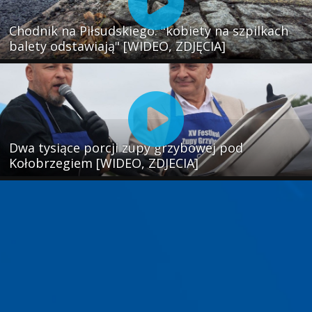
Chodnik na Piłsudskiego: "kobiety na szpilkach
balety odstawiają" [WIDEO, ZDJĘCIA]
Dwa tysiące porcji zupy grzybowej pod
Kołobrzegiem [WIDEO, ZDJECIA]