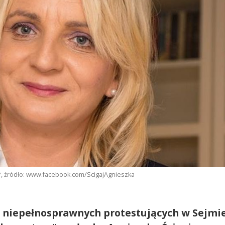
 RP, źródło: www.facebook.com/ScigajAgnieszka
 niepełnosprawnych protestujących w Sejmi