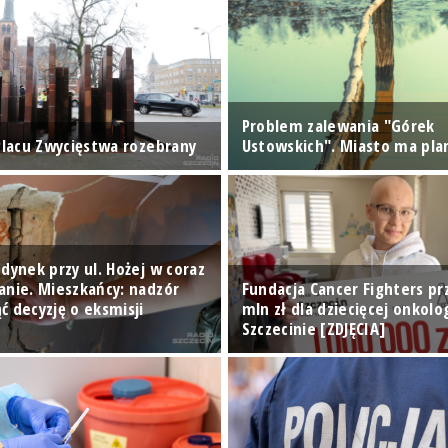
Problem zalewania "Górek
 Placu Zwycięstwa rozebrany
Ustowskich". Miasto ma pla
dynek przy ul. Hożej w coraz
anie. Mieszkańcy: nadzór
Fundacja Cancer Fighters pr
ć decyzję o eksmisji
mln zł dla dziecięcej onkolo
Szczecinie [ZDJĘCIA]