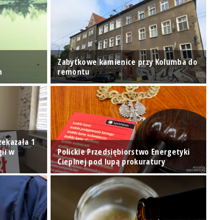
Zabytkowe kamienice przy Kolumba do
O
n
remontu
P
zekazała 1
gii w
Polickie Przedsiębiorstwo Energetyki
Cieplnej pod lupą prokuratury
S