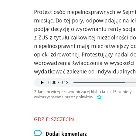
Protest osób niepełnosprawnych w Sejmi
miesiąc. Do tej pory, odpowiadając na ic
podjął decyzję o wyrównaniu renty socjal
z ZUS z tytułu całkowitej niezdolności 
niepełnosprawni mają mieć łatwiejszy d
opieki zdrowotnej. Protestujący nadal d
wprowadzenia świadczenia w wysokości 5
wydatkować zależnie od indywidualnych
Zdaniem wiceprzewodniczącej klubu Kukiz'15, kobiety s
wykorzystywane przez polityków.
GDZIE: SZCZECIN
Dodaj komentarz