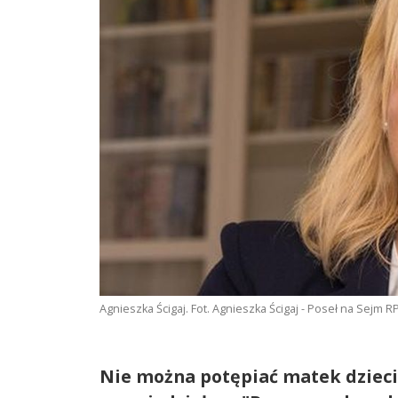
Agnieszka Ścigaj. Fot. Agnieszka Ścigaj - Poseł na Sejm
Nie można potępiać matek dzieci