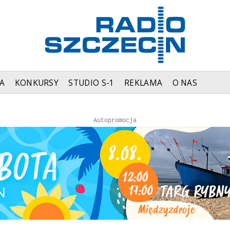
A
KONKURSY
STUDIO S-1
REKLAMA
O NAS
Autopromocja
Autopromocja
Reklama