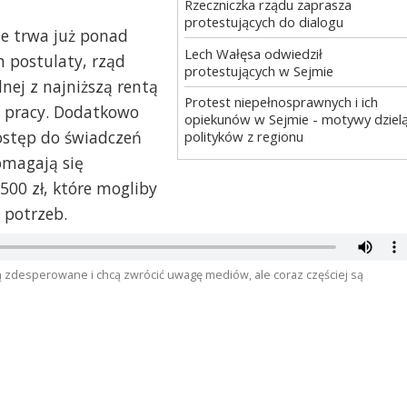
Rzeczniczka rządu zaprasza
protestujących do dialogu
e trwa już ponad
Lech Wałęsa odwiedził
h postulaty, rząd
protestujących w Sejmie
nej z najniższą rentą
Protest niepełnosprawnych i ich
do pracy. Dodatkowo
opiekunów w Sejmie - motywy dziel
ostęp do świadczeń
polityków z regionu
omagają się
00 zł, które mogliby
 potrzeb.
ą zdesperowane i chcą zwrócić uwagę mediów, ale coraz częściej są