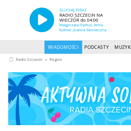
SŁUCHAJ TERAZ
RADIO SZCZECIN NA
WIECZÓR do 04:00
Małgorzata Frymus, Anna
Kolmer, Joanna Skonieczna
WIADOMOŚCI
PODCASTY
MUZYK
Radio Szczecin
»
Region