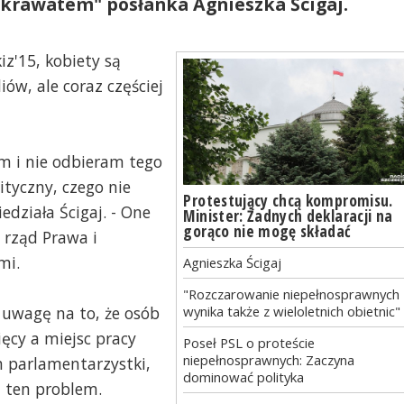
krawatem" posłanka Agnieszka Ścigaj.
z'15, kobiety są
ów, ale coraz częściej
m i nie odbieram tego
ityczny, czego nie
Protestujący chcą kompromisu.
ziała Ścigaj. - One
Minister: Żadnych deklaracji na
gorąco nie mogę składać
 rząd Prawa i
mi.
Agnieszka Ścigaj
"Rozczarowanie niepełnosprawnych
e uwagę na to, że osób
wynika także z wieloletnich obietnic"
ęcy a miejsc pracy
Poseł PSL o proteście
niepełnosprawnych: Zaczyna
em parlamentarzystki,
dominować polityka
 ten problem.