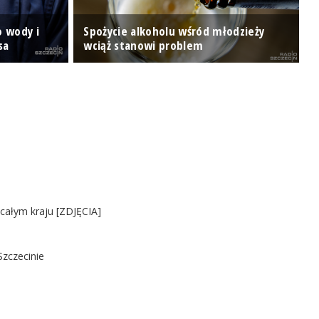
T
o wody i
Spożycie alkoholu wśród młodzieży
s
sa
wciąż stanowi problem
w
 całym kraju [ZDJĘCIA]
Szczecinie