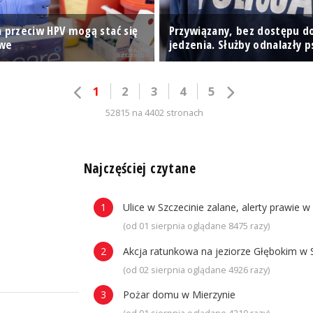
a przeciw HPV mogą stać się
Przywiązany, bez dostępu d
we
jedzenia. Służby odnalazły p
1
2
3
4
5
52815 na 4402 stronach
n
Najczęściej czytane
Ulice w Szczecinie zalane, alerty prawie w
(od 01 sierpnia oglądane 8475 razy)
Akcja ratunkowa na jeziorze Głębokim w 
(od 02 sierpnia oglądane 4926 razy)
Pożar domu w Mierzynie