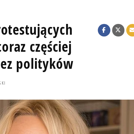
rotestujących
coraz częściej
ez polityków
SKI