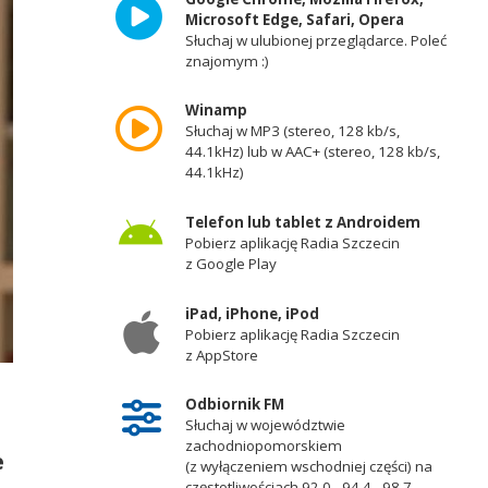
Microsoft Edge, Safari, Opera
Słuchaj w ulubionej przeglądarce. Poleć
znajomym :)
Winamp
Słuchaj w MP3 (stereo, 128 kb/s,
44.1kHz) lub w AAC+ (stereo, 128 kb/s,
44.1kHz)
Telefon lub tablet z Androidem
Pobierz aplikację Radia Szczecin
z Google Play
iPad, iPhone, iPod
Pobierz aplikację Radia Szczecin
z AppStore
Odbiornik FM
Słuchaj w województwie
zachodniopomorskiem
e
(z wyłączeniem wschodniej części) na
częstotliwościach 92,0 - 94,4 - 98,7 -