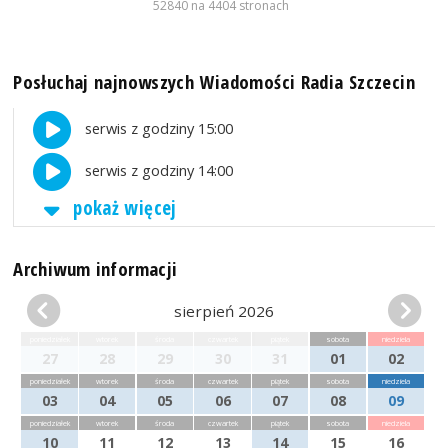
52840 na 4404 stronach
Posłuchaj najnowszych Wiadomości Radia Szczecin
serwis z godziny 15:00
serwis z godziny 14:00
pokaż więcej
Archiwum informacji
sierpień 2026
poniedziałek
wtorek
środa
czwartek
piątek
sobota
niedziela
27
28
29
30
31
01
02
poniedziałek
wtorek
środa
czwartek
piątek
sobota
niedziela
03
04
05
06
07
08
09
poniedziałek
wtorek
środa
czwartek
piątek
sobota
niedziela
10
11
12
13
14
15
16