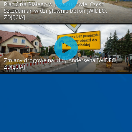
Plac Orła Białego w przebudowie. Część
Szczecinian widzi głównie beton [WIDEO,
ZDJĘCIA]
Zmiany drogowe na ulicy Andersena [WIDEO,
ZDJĘCIA]