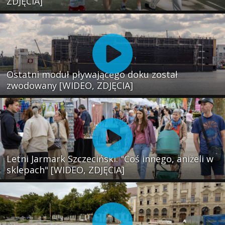
ZDJĘCIA]
Ostatni moduł pływającego doku został
zwodowany [WIDEO, ZDJĘCIA]
Letni Jarmark Szczeciński. "Coś innego, aniżeli w
sklepach" [WIDEO, ZDJĘCIA]