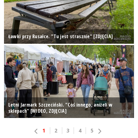
Ławki przy Rusałce. "Tu jest strasznie" [ZDJĘCIA]
Letni Jarmark Szczeciński. "Coś innego, aniżeli w
sklepach" [WIDEO, ZDJĘCIA]
1
2
3
4
5