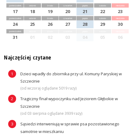
poniedziałek
wtorek
środa
czwartek
piątek
sobota
niedziela
17
18
19
20
21
22
23
poniedziałek
wtorek
środa
czwartek
piątek
sobota
niedziela
24
25
26
27
28
29
30
poniedziałek
wtorek
środa
czwartek
piątek
sobota
niedziela
31
01
02
03
04
05
06
Najczęściej czytane
Dzieci wpadły do zbiornika przy ul. Komuny Paryskiej w
Szczecinie
(od wczoraj oglądane 5019 razy)
Tragiczny finał wypoczynku nad Jeziorem Głębokie w
Szczecinie
(od 03 sierpnia oglądane 3939 razy)
Sąsiedzi interweniują w sprawie psa pozostawionego
samotnie w mieszkaniu