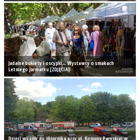
Jadalne bukiety i oscypki... Wystawcy o smakach
Letniego Jarmarku [ZDJĘCIA]
Dzieci wpadły do zbiornika przy ul. Komuny Paryskiej w