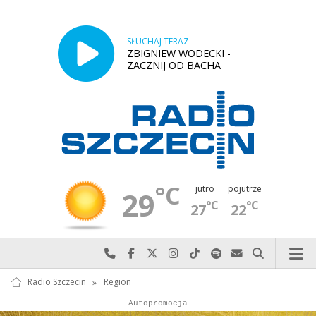
SŁUCHAJ TERAZ
ZBIGNIEW WODECKI -
ZACZNIJ OD BACHA
°C
jutro
pojutrze
29
°C
°C
27
22
Najlepiej po prostu do nas zadzwoń
Odwiedź nas na Facebook-u
Odwiedź nas na X
Odwiedź nas na Instagram-ie
Odwiedź nas na TikTok-u
Szukaj nas na Spotify
Wyślij do nas w
Szukaj
Radio Szczecin
»
Region
Autopromocja
Reklama