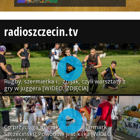
radioszczecin.tv
Rugby, szermierka i... zbijak, czyli warsztaty z
gry w juggera [WIDEO, ZDJĘCIA]
Co przyciąga mieszkańców na Jarmark
Szczeciński? Powodów jest kilka [WIDEO,