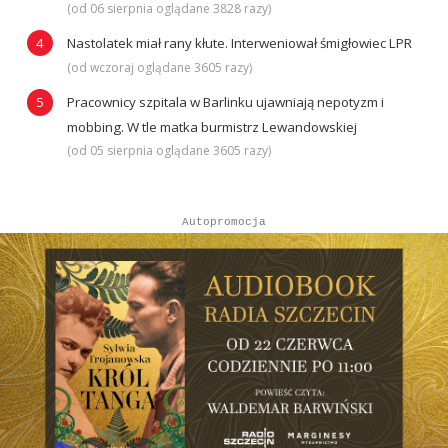
(od 06 sierpnia oglądane 3828 razy)
Nastolatek miał rany kłute. Interweniował śmigłowiec LPR
(od wczoraj oglądane 3605 razy)
Pracownicy szpitala w Barlinku ujawniają nepotyzm i
mobbing. W tle matka burmistrz Lewandowskiej
(od 05 sierpnia oglądane 3605 razy)
Autopromocja