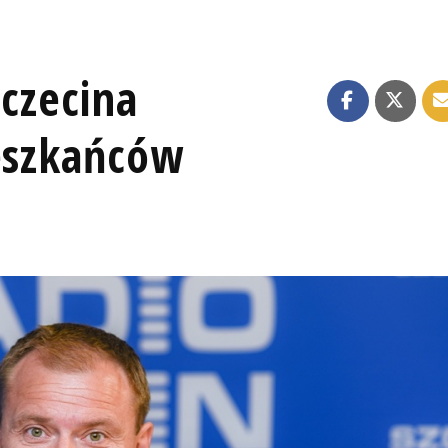
zczecina
ieszkańców