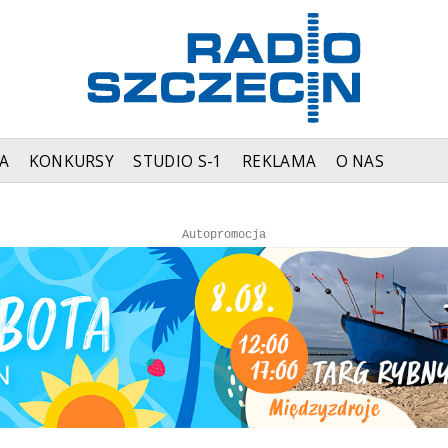
A
KONKURSY
STUDIO S-1
REKLAMA
O NAS
Autopromocja
Autopromocja
Reklama