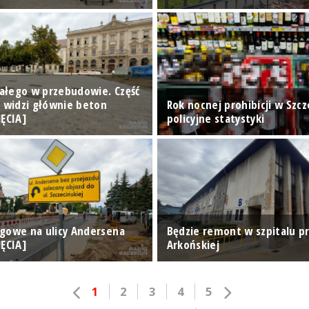
Białego w przebudowie. Część
n widzi głównie beton
Rok nocnej prohibicji w Szcze
JĘCIA]
policyjne statystyki
gowe na ulicy Andersena
Będzie remont w szpitalu pr
JĘCIA]
Arkońskiej
1
2
3
4
5