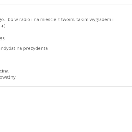
o... bo w radio i na miescie z twoim. takim wygladem i
:((
:55
andydat na prezydenta.
cina.
poważny.