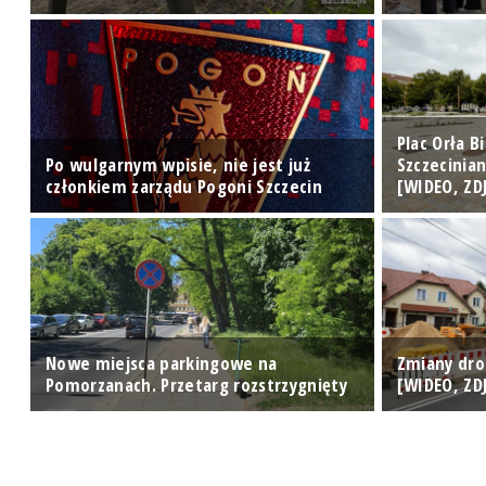
Plac Orła 
ę
Po wulgarnym wpisie, nie jest już
Szczecinia
członkiem zarządu Pogoni Szczecin
[WIDEO, ZD
Nowe miejsca parkingowe na
Zmiany dro
Pomorzanach. Przetarg rozstrzygnięty
[WIDEO, ZD