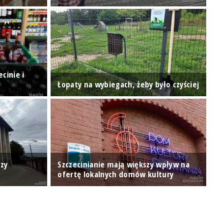
cinie i
H
Łopaty na wybiegach, żeby było czyściej
p
P
zy
Szczecinianie mają większy wpływ na
m
ofertę lokalnych domów kultury
p