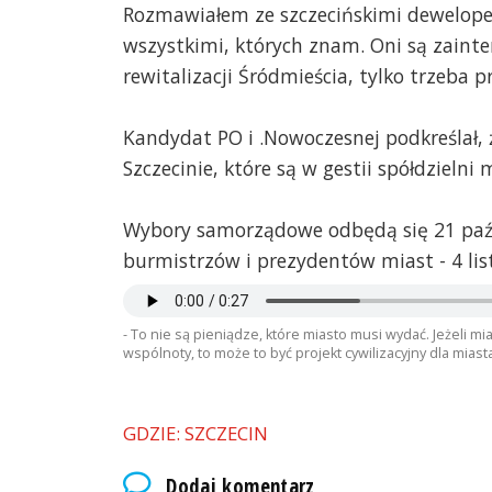
Rozmawiałem ze szczecińskimi dewelope
wszystkimi, których znam. Oni są zaint
Stetinensis
2018-09-10, godz. 09:48
rewitalizacji Śródmieścia, tylko trzeba 
Interesujące podejście - dać szc
pozostaną one w zasobach gminy 
Warunek, że nie zostaną pomalowa
Kandydat PO i .Nowoczesnej podkreślał, ż
koszulce ;)
Szczecinie, które są w gestii spółdzielni
Jan Nowak
2018-09-10, godz. 09:57
Wybory samorządowe odbędą się 21 paź
@Stetinensis - nie podobają ci si
A poważniej - panie kandydacie,
burmistrzów i prezydentów miast - 4 lis
wizerunek???
Jeśli aspirujesz do poważnego st
zadbaj o odpowiedni wygląd. Image
- To nie są pieniądze, które miasto musi wydać. Jeżeli
wspólnoty, to może to być projekt cywilizacyjny dla miast
cuper
2018-09-10, godz. 10:02
Nitras i Krzystek i Krystek co wy
GDZIE: SZCZECIN
podstawie swoich pustych wypowi
Przemyslaw Szymańczyk i jego ko
Szczecina i na takich ludzi moźna 
Dodaj komentarz