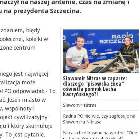
maczył na naszej antenie, czas na zmianę i
 na prezydenta Szczecina.
 zdaniem, błędy
połecznej, kolejki w
zczone centrum
iego jest najwięcej
Sławomir Nitras w zaparte:
talizacja może
dlaczego "pisowska Enea"
oświetla pomnik Lecha
ł PO odpowiadał: - To
Kaczyńskiego?!
ć. Jeżeli miasto w
Sławomir Nitras
, wspólnoty i
Radna PO nie wie, czy zagłosuje na
ojekt cywilizacyjny
Sławomira Nitrasa
ju i który skumuluje
Nitras chce basenu na wodzie. "One
y. To jest pytanie.
są tanie. Kosztują 4-5 mln zł"