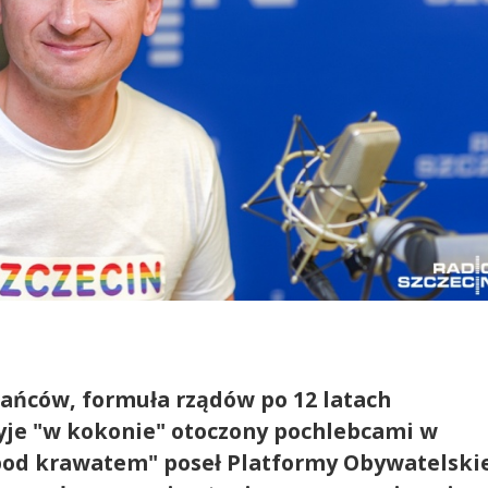
kańców, formuła rządów po 12 latach
 żyje "w kokonie" otoczony pochlebcami w
pod krawatem" poseł Platformy Obywatelski