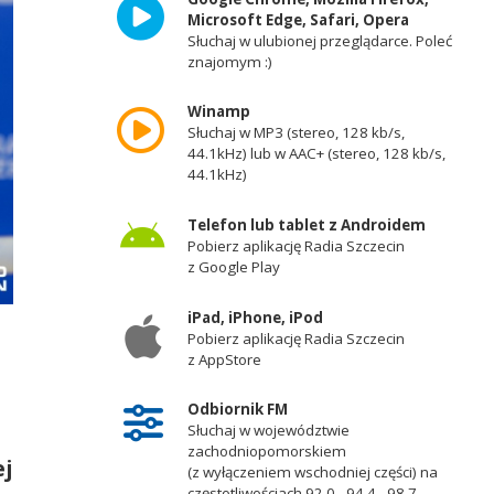
Microsoft Edge, Safari, Opera
Słuchaj w ulubionej przeglądarce. Poleć
znajomym :)
Winamp
Słuchaj w MP3 (stereo, 128 kb/s,
44.1kHz) lub w AAC+ (stereo, 128 kb/s,
44.1kHz)
Telefon lub tablet z Androidem
Pobierz aplikację Radia Szczecin
z Google Play
iPad, iPhone, iPod
Pobierz aplikację Radia Szczecin
z AppStore
Odbiornik FM
Słuchaj w województwie
zachodniopomorskiem
ej
(z wyłączeniem wschodniej części) na
częstotliwościach 92,0 - 94,4 - 98,7 -