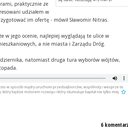
rami, praktycznie ze
eresowani udziałem w
przygotować im ofertę - mówił Sławomir Nitras.
zecińskim deweloperom kamienice do remontu, oczywiście nada
miasto Szczecin.
ne tęczowymi kolorami, które znajdują się na poselskiej
e w jego ocenie, najlepiej wyglądają te ulice w
 mieszkaniowych, a nie miasta i Zarządu Dróg.
dziernika, natomiast druga tura wyborów wójtów,
ę kolory Pogoni???
 nie masz pan pomagierów odpowiedzialnych za pański
topada.
anowiska i chcesz być poważnie oceniany, to przede wszystki
 "chłopaczka" nie jest korzystny.
 miasto w sposób mądry uruchomi przedsiębiorców, wspólnoty i wesprze te
a, który będzie motorem rozwoju i który skumuluje kapitał nie tylko miej
 reprezentujecie kompletne ZERO !!! tak wygladacie na
edzi.
ledzy programu Czas Reakcji pomogli więcej mieszkańcom
6 komentar
głosować .Ludzie śmieją sie z waszych wypowiedzi !!!