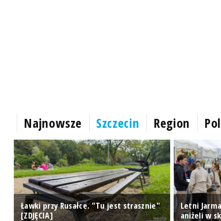
Najnowsze
Szczecin
Region
Pol
e"
Ławki przy Rusałce. "Tu jest strasznie"
Letni Jarma
[ZDJĘCIA]
aniżeli w s