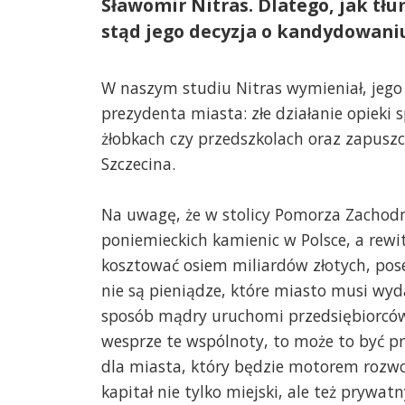
Sławomir Nitras. Dlatego, jak tłu
stąd jego decyzja o kandydowaniu
W naszym studiu Nitras wymieniał, jego
prezydenta miasta: złe działanie opieki s
żłobkach czy przedszkolach oraz zapus
Szczecina.
Na uwagę, że w stolicy Pomorza Zachodn
poniemieckich kamienic w Polsce, a rewi
kosztować osiem miliardów złotych, pose
nie są pieniądze, które miasto musi wyda
sposób mądry uruchomi przedsiębiorców
wesprze te wspólnoty, to może to być pr
dla miasta, który będzie motorem rozwo
kapitał nie tylko miejski, ale też prywatn