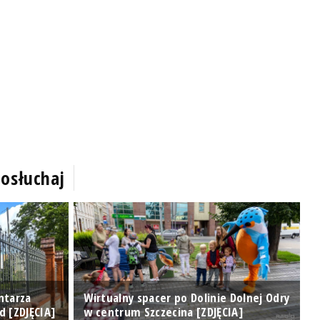
osłuchaj
ntarza
Wirtualny spacer po Dolinie Dolnej Odry
T
d [ZDJĘCIA]
w centrum Szczecina [ZDJĘCIA]
o