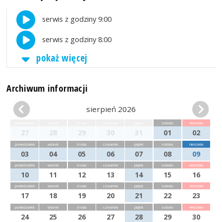
serwis z godziny 9:00
serwis z godziny 8:00
pokaż więcej
Archiwum informacji
sierpień 2026
poniedziałek
wtorek
środa
czwartek
piątek
sobota
niedziela
27
28
29
30
31
01
02
poniedziałek
wtorek
środa
czwartek
piątek
sobota
niedziela
03
04
05
06
07
08
09
poniedziałek
wtorek
środa
czwartek
piątek
sobota
niedziela
10
11
12
13
14
15
16
poniedziałek
wtorek
środa
czwartek
piątek
sobota
niedziela
17
18
19
20
21
22
23
poniedziałek
wtorek
środa
czwartek
piątek
sobota
niedziela
24
25
26
27
28
29
30