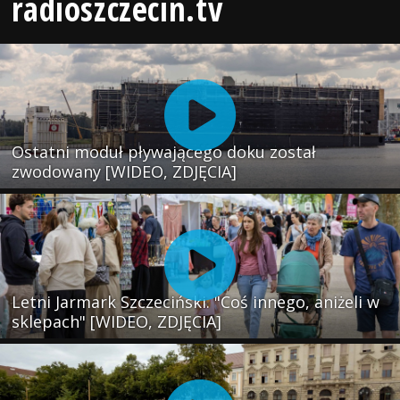
radioszczecin.tv
Ostatni moduł pływającego doku został
zwodowany [WIDEO, ZDJĘCIA]
Letni Jarmark Szczeciński. "Coś innego, aniżeli w
sklepach" [WIDEO, ZDJĘCIA]