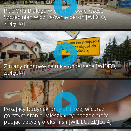
Plac Orła Białego w przebudowie. Część
Szczecinian widzi głównie beton [WIDEO,
ZDJĘCIA]
Zmiany drogowe na ulicy Andersena [WIDEO,
ZDJĘCIA]
Pękający budynek przy ul. Hożej w coraz
gorszym stanie. Mieszkańcy: nadzór może
podjąć decyzję o eksmisji [WIDEO, ZDJĘCIA]