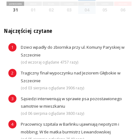
poniedziałek
wtorek
środa
czwartek
piątek
sobota
niedziela
31
01
02
03
04
05
06
Najczęściej czytane
Dzieci wpadły do zbiornika przy ul. Komuny Paryskiej w
Szczecinie
(od wczoraj oglądane 4757 razy)
Tragiczny finał wypoczynku nad Jeziorem Głębokie w
Szczecinie
(od 03 sierpnia oglądane 3906 razy)
Sąsiedzi interweniują w sprawie psa pozostawionego
samotnie w mieszkaniu
(od 06 sierpnia oglądane 3800 razy)
Pracownicy szpitala w Barlinku ujawniają nepotyzm i
mobbing. W tle matka burmistrz Lewandowskiej