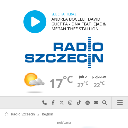
SŁUCHAJ TERAZ
ANDREA BOCELLI, DAVID
GUETTA - DNA FEAT. EJAE &
MEGAN THEE STALLION
°C
jutro
pojutrze
17
°C
°C
27
22
Najlepiej po prostu do nas zadzwoń
Odwiedź nas na Facebook-u
Odwiedź nas na X
Odwiedź nas na Instagram-ie
Odwiedź nas na TikTok-u
Szukaj nas na Spotify
Wyślij do nas w
Szukaj
Radio Szczecin
»
Region
Autopromocja
Reklama