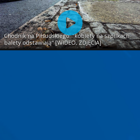
Chodnik na Piłsudskiego: "kobiety na szpilkach
balety odstawiają" [WIDEO, ZDJĘCIA]