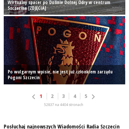
Wirtualny spacer po Dolinie Dolnej Odry w centrum
Szczecina [ZDJĘCIA]
Po wulgarnym wpisie, nie jest już członkiem zarządu
Pogoni Szczecin
1
2
3
4
5
52837 na 4404 stronach
Posłuchaj najnowszych Wiadomości Radia Szczecin