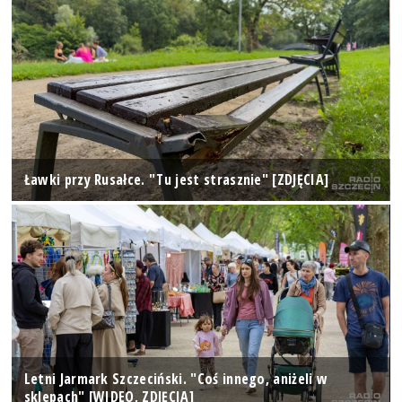
Ławki przy Rusałce. "Tu jest strasznie" [ZDJĘCIA]
Letni Jarmark Szczeciński. "Coś innego, aniżeli w
sklepach" [WIDEO, ZDJĘCIA]