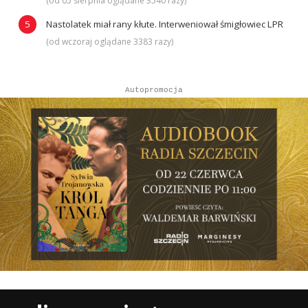
(od 05 sierpnia oglądane 3540 razy)
Nastolatek miał rany kłute. Interweniował śmigłowiec LPR
(od wczoraj oglądane 3383 razy)
Autopromocja