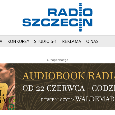
A
KONKURSY
STUDIO S-1
REKLAMA
O NAS
Autopromocja
Autopromocja
Reklama