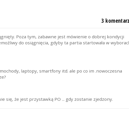
3 komentar
iągnięty. Poza tym, zabawne jest mówienie o dobrej kondycji
emożliwy do osiągnięcia, gdyby ta partia startowała w wybora
ochody, laptopy, smartfony itd. ale po co im .nowoczesna
ze?
 się, że jest przystawką PO ... gdy zostanie zjedzony.