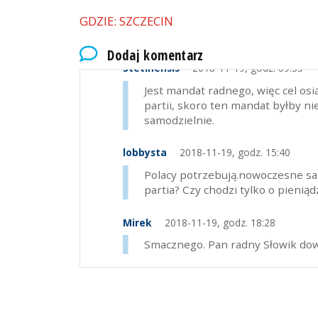
GDZIE: SZCZECIN
Dodaj komentarz
Stetinensis
2018-11-19, godz. 09:35
Jest mandat radnego, więc cel os
partii, skoro ten mandat byłby ni
samodzielnie.
lobbysta
2018-11-19, godz. 15:40
Polacy potrzebują.nowoczesne sam
partia? Czy chodzi tylko o pieniąd
Mirek
2018-11-19, godz. 18:28
Smacznego. Pan radny Słowik dowie