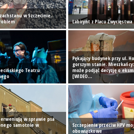
azachstanu w Szczecinie.
problem
Labirynt z Placu Zwycięstwa
Pękający budynek przy ul. Ho
gorszym stanie. Mieszkańcy
zecińskiego Teatru
może podjąć decyzję o eksmi
nego
[WIDEO…
nterweniują w sprawie psa
onego samotnie w
Szczepienia przeciw HPV mog
u
obowiązkowe