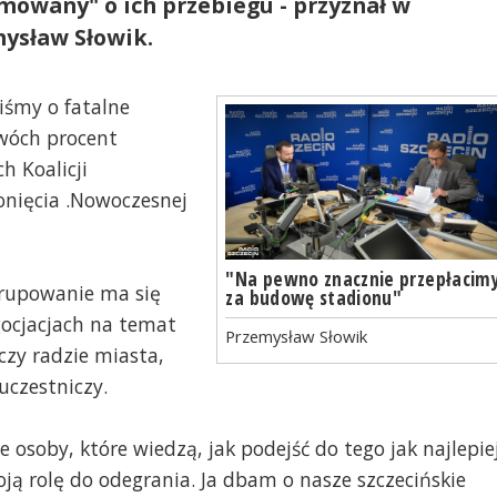
ormowany" o ich przebiegu - przyznał w
ysław Słowik.
iśmy o fatalne
dwóch procent
h Koalicji
onięcia .Nowoczesnej
"Na pewno znacznie przepłacim
grupowanie ma się
za budowę stadionu"
gocjacjach na temat
Przemysław Słowik
czy radzie miasta,
uczestniczy.
soby, które wiedzą, jak podejść do tego jak najlepiej
ją rolę do odegrania. Ja dbam o nasze szczecińskie