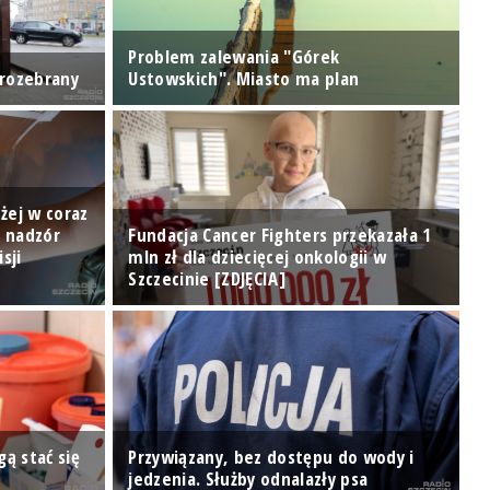
Problem zalewania "Górek
 rozebrany
Ustowskich". Miasto ma plan
W
żej w coraz
: nadzór
Fundacja Cancer Fighters przekazała 1
sji
mln zł dla dziecięcej onkologii w
N
Szczecinie [ZDJĘCIA]
[
ą stać się
Przywiązany, bez dostępu do wody i
B
jedzenia. Służby odnalazły psa
R