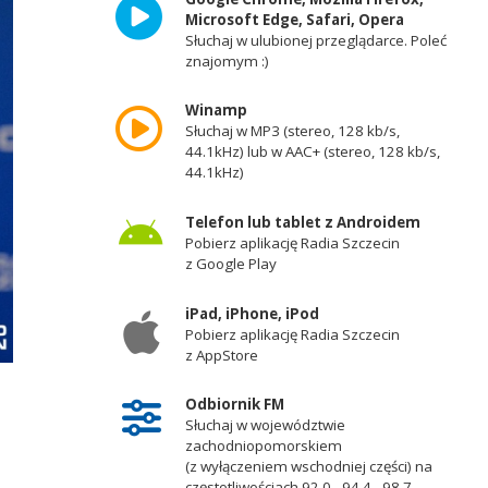
Microsoft Edge, Safari, Opera
Słuchaj w ulubionej przeglądarce. Poleć
znajomym :)
Winamp
Słuchaj w MP3 (stereo, 128 kb/s,
44.1kHz) lub w AAC+ (stereo, 128 kb/s,
44.1kHz)
Telefon lub tablet z Androidem
Pobierz aplikację Radia Szczecin
z Google Play
iPad, iPhone, iPod
Pobierz aplikację Radia Szczecin
z AppStore
Odbiornik FM
Słuchaj w województwie
zachodniopomorskiem
(z wyłączeniem wschodniej części) na
częstotliwościach 92,0 - 94,4 - 98,7 -