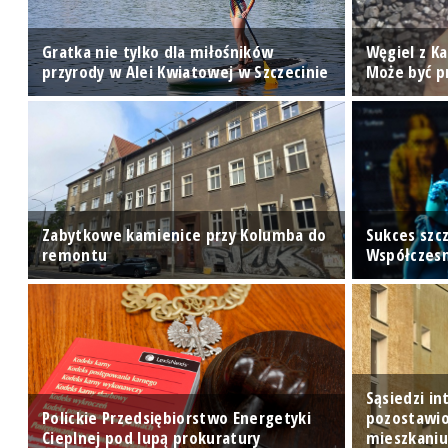
Gratka nie tylko dla miłośników
Węgiel z K
przyrody w Alei Kwiatowej w Szczecinie
Może być 
Zabytkowe kamienice przy Kolumba do
Sukces szc
remontu
Współczes
Sąsiedzi i
Polickie Przedsiębiorstwo Energetyki
pozostawi
Cieplnej pod lupą prokuratury
mieszkani