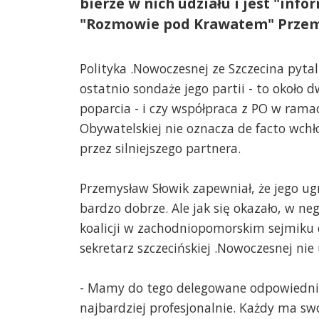
bierze w nich udziału i jest "inf
"Rozmowie pod Krawatem" Przem
Polityka .Nowoczesnej ze Szczecina pytal
ostatnio sondaże jego partii - to około 
poparcia - i czy współpraca z PO w ramac
Obywatelskiej nie oznacza de facto wchł
przez silniejszego partnera.
Przemysław Słowik zapewniał, że jego u
bardzo dobrze. Ale jak się okazało, w ne
koalicji w zachodniopomorskim sejmiku 
sekretarz szczecińskiej .Nowoczesnej nie 
- Mamy do tego delegowane odpowiednie o
najbardziej profesjonalnie. Każdy ma swo