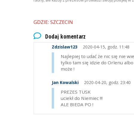
radny, ale każdy z prezesów prowadzi swoją politykę w 
GDZIE: SZCZECIN
Dodaj komentarz
Zdzislaw123
2020-04-15, godz. 11:48
Najlepiej to udać że nic się nie w
tylko tam się idzie do Orlenu alb
może !
Jan Kowalski
2020-04-20, godz. 23:40
PREZES TUSK
uciekł do Niemiec !!!
ALE BIEDA PO !