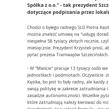
Spółka z o.o." - tak prezydent Sz
dotyczące podpisania przez lokal
Chodzi o byłego radnego SLD Piotra Kęsi
można znaleźć umowę na "usługę dorad
niespełna 58 tysięcy złotych rocznie, czyl
miesięcznie. Prezydent Krzystek prosi, a
pytać prezesa Tramwajów Szczecińskich.
- W "Mieście" pracuje 13 tysięcy osób we
jednostkach i podmiotach. Oczywiście: 
Kęsika, bo jest to były radny, ale każdy
swoją politykę w zakresie zatrudniania 
zasadzie autonomiczności. Wszelkie pyt
które zatrudniają należy kierować do ni
świadomość, że w jakiejś formule - nie w