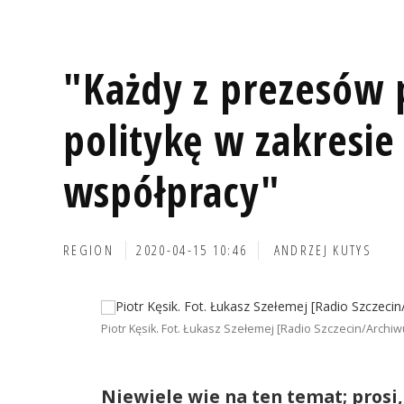
"Każdy z prezesów 
politykę w zakresie 
współpracy"
REGION
2020-04-15 10:46
ANDRZEJ KUTYS
Piotr Kęsik. Fot. Łukasz Szełemej [Radio Szczecin/Archi
Niewiele wie na ten temat; prosi