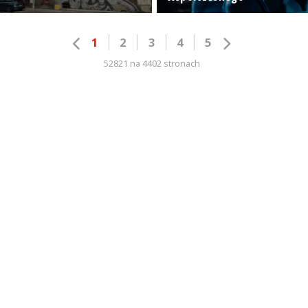
1
2
3
4
5
52821 na 4402 stronach