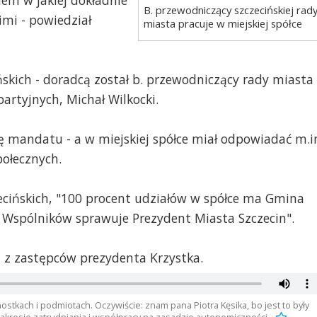
B. przewodniczący szczecińskiej rad
mi - powiedział
miasta pracuje w miejskiej spółce
skich - doradcą został b. przewodniczący rady miasta 
rtyjnych, Michał Wilkocki.
ię mandatu - a w miejskiej spółce miał odpowiadać m.i
ołecznych.
cińskich, "100 procent udziałów w spółce ma Gmina
 Wspólników sprawuje Prezydent Miasta Szczecin".
en z zastępców prezydenta Krzystka.
ostkach i podmiotach. Oczywiście: znam pana Piotra Kęsika, bo jest to były