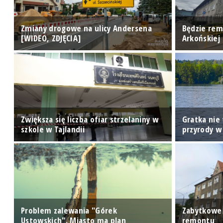
ze
Zmiany drogowe na ulicy Andersena
Będzie rem
[WIDEO, ZDJĘCIA]
Arkońskiej
Zwiększa się liczba ofiar strzelaniny w
Gratka nie 
szkole w Tajlandii
przyrody w
ie
ę
Problem zalewania "Górek
Zabytkowe 
Ustowskich". Miasto ma plan
remontu