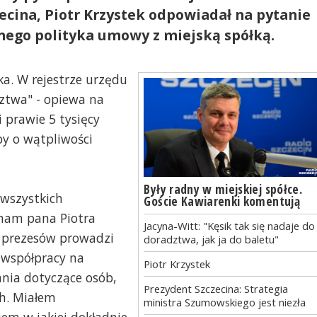
czecina, Piotr Krzystek odpowiadał na pytanie
nego polityka umowy z miejską spółką.
ka. W rejestrze urzędu
ztwa" - opiewa na
i prawie 5 tysięcy
by o wątpliwości
Były radny w miejskiej spółce.
 wszystkich
Goście Kawiarenki komentują
znam pana Piotra
Jacyna-Witt: "Kęsik tak się nadaje do
 z prezesów prowadzi
doradztwa, jak ja do baletu"
i współpracy na
Piotr Krzystek
ania dotyczące osób,
Prezydent Szczecina: Strategia
ch. Miałem
ministra Szumowskiego jest niezła
iem w jakiej dokładnie