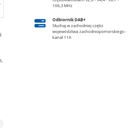
y
106,3 MHz
Odbiornik DAB+
Słuchaj w zachodniej części
województwa zachodniopomorskiego -
i
kanał 11A
n.