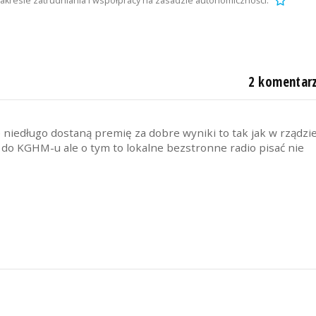
zakresie zatrudniania i współpracy na zasadzie autonomiczności.
2 komentar
ie niedługo dostaną premię za dobre wyniki to tak jak w rządzi
o do KGHM-u ale o tym to lokalne bezstronne radio pisać nie