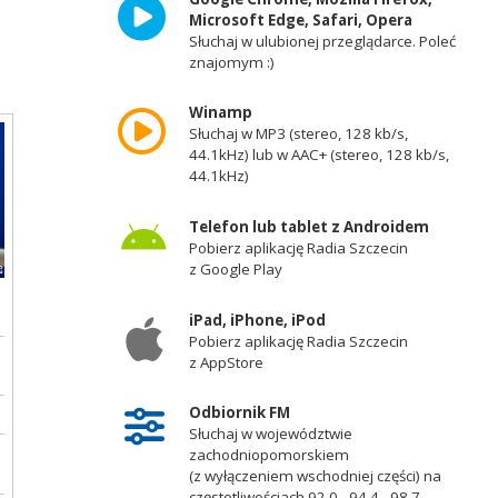
Microsoft Edge, Safari, Opera
Słuchaj w ulubionej przeglądarce. Poleć
znajomym :)
Winamp
Słuchaj w MP3 (stereo, 128 kb/s,
44.1kHz) lub w AAC+ (stereo, 128 kb/s,
44.1kHz)
Telefon lub tablet z Androidem
Pobierz aplikację Radia Szczecin
z Google Play
iPad, iPhone, iPod
Pobierz aplikację Radia Szczecin
z AppStore
Odbiornik FM
Słuchaj w województwie
zachodniopomorskiem
(z wyłączeniem wschodniej części) na
częstotliwościach 92,0 - 94,4 - 98,7 -