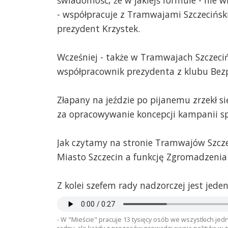
- współpracuje z Tramwajami Szczeciński
prezydent Krzystek.
Wcześniej - także w Tramwajach Szczeciń
współpracownik prezydenta z klubu Bezpa
Złapany na jeździe po pijanemu zrzekł s
za opracowywanie koncepcji kampanii sp
Jak czytamy na stronie Tramwajów Szcze
Miasto Szczecin a funkcję Zgromadzenia
Z kolei szefem rady nadzorczej jest jed
- W "Mieście" pracuje 13 tysięcy osób we wszystkich jedn