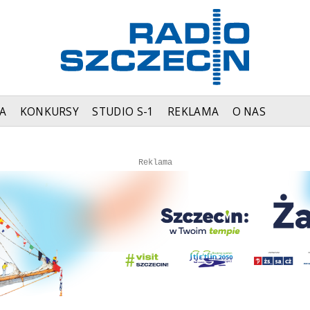
A
KONKURSY
STUDIO S-1
REKLAMA
O NAS
Autopromocja
Autopromocja
Reklama