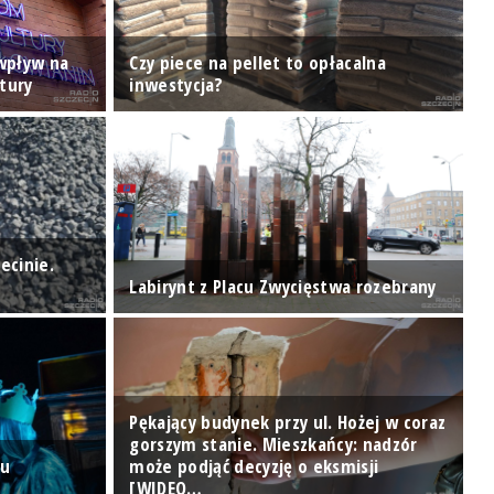
 wpływ na
Czy piece na pellet to opłacalna
H
tury
inwestycja?
p
P
ecinie.
m
Labirynt z Placu Zwycięstwa rozebrany
p
Pękający budynek przy ul. Hożej w coraz
gorszym stanie. Mieszkańcy: nadzór
ru
może podjąć decyzję o eksmisji
K
[WIDEO…
p