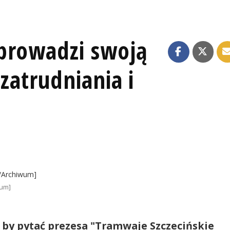
prowadzi swoją
zatrudniania i
wum]
, by pytać prezesa "Tramwaje Szczecińskie