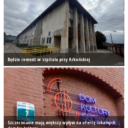
Będzie remont w szpitalu przy Arkońskiej
Szczecinianie mają większy wpływ na ofertę lokalnych