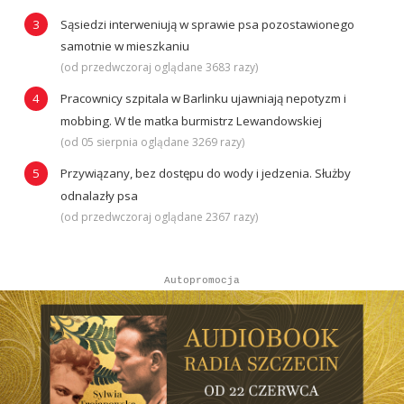
Sąsiedzi interweniują w sprawie psa pozostawionego
samotnie w mieszkaniu
(od przedwczoraj oglądane 3683 razy)
Pracownicy szpitala w Barlinku ujawniają nepotyzm i
mobbing. W tle matka burmistrz Lewandowskiej
(od 05 sierpnia oglądane 3269 razy)
Przywiązany, bez dostępu do wody i jedzenia. Służby
odnalazły psa
(od przedwczoraj oglądane 2367 razy)
Autopromocja