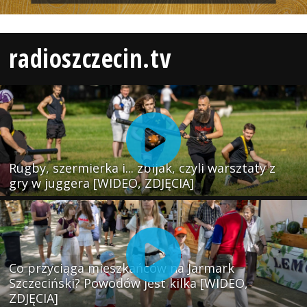
radioszczecin.tv
Rugby, szermierka i... zbijak, czyli warsztaty z
gry w juggera [WIDEO, ZDJĘCIA]
Co przyciąga mieszkańców na Jarmark
Szczeciński? Powodów jest kilka [WIDEO,
ZDJĘCIA]