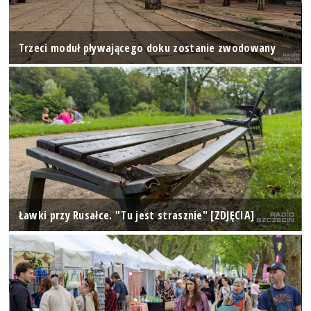
Trzeci moduł pływającego doku zostanie zwodowany
Ławki przy Rusałce. "Tu jest strasznie" [ZDJĘCIA]