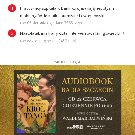
Pracownicy szpitala w Barlinku ujawniają nepotyzm i
mobbing. W tle matka burmistrz Lewandowskiej
(od 05 sierpnia oglądane 3566 razy)
Nastolatek miał rany kłute. Interweniował śmigłowiec LPR
(od wczoraj oglądane 3459 razy)
Autopromocja