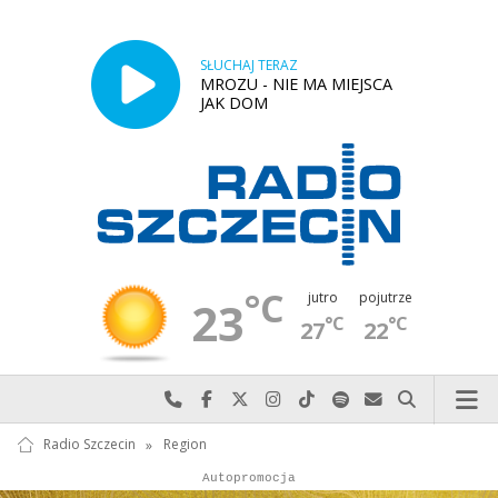
SŁUCHAJ TERAZ
MROZU - NIE MA MIEJSCA
JAK DOM
°C
jutro
pojutrze
23
°C
°C
27
22
Najlepiej po prostu do nas zadzwoń
Odwiedź nas na Facebook-u
Odwiedź nas na X
Odwiedź nas na Instagram-ie
Odwiedź nas na TikTok-u
Szukaj nas na Spotify
Wyślij do nas w
Szukaj
Radio Szczecin
»
Region
Autopromocja
Reklama