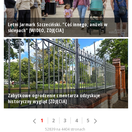
Letni Jarmark Szczeciński. "Coś innego, aniżeli w
sklepach" [WIDEO, ZDJĘCIA]
Zabytkowe ogrodzenie cmentarza odzyskuje
historyczny wygląd [ZDJĘCIA]
1
2
3
4
5
52839 na 4404 stronach