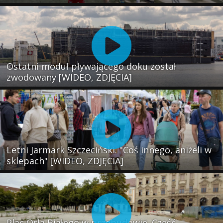
Ostatni moduł pływającego doku został
zwodowany [WIDEO, ZDJĘCIA]
Letni Jarmark Szczeciński. "Coś innego, aniżeli w
sklepach" [WIDEO, ZDJĘCIA]
Plac Orła Białego w przebudowie. Część