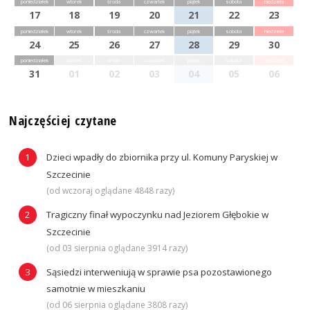
poniedziałek
wtorek
środa
czwartek
piątek
sobota
niedziela
17
18
19
20
21
22
23
poniedziałek
wtorek
środa
czwartek
piątek
sobota
niedziela
24
25
26
27
28
29
30
poniedziałek
wtorek
środa
czwartek
piątek
sobota
niedziela
31
01
02
03
04
05
06
Najczęściej czytane
Dzieci wpadły do zbiornika przy ul. Komuny Paryskiej w
Szczecinie
(od wczoraj oglądane 4848 razy)
Tragiczny finał wypoczynku nad Jeziorem Głębokie w
Szczecinie
(od 03 sierpnia oglądane 3914 razy)
Sąsiedzi interweniują w sprawie psa pozostawionego
samotnie w mieszkaniu
(od 06 sierpnia oglądane 3808 razy)