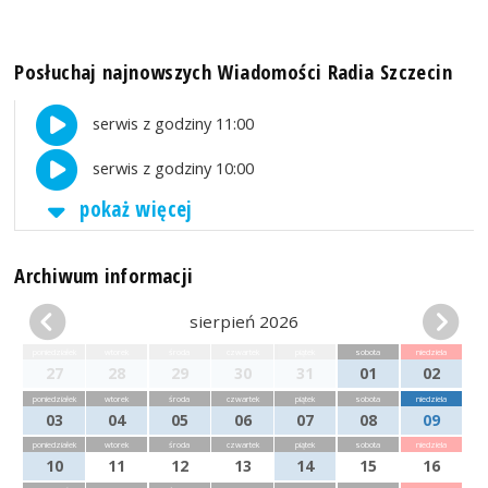
Posłuchaj najnowszych Wiadomości Radia Szczecin
serwis z godziny 11:00
serwis z godziny 10:00
pokaż więcej
Archiwum informacji
sierpień 2026
poniedziałek
wtorek
środa
czwartek
piątek
sobota
niedziela
27
28
29
30
31
01
02
poniedziałek
wtorek
środa
czwartek
piątek
sobota
niedziela
03
04
05
06
07
08
09
poniedziałek
wtorek
środa
czwartek
piątek
sobota
niedziela
10
11
12
13
14
15
16