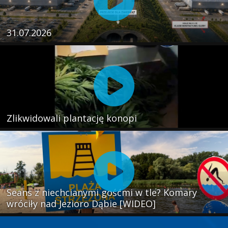
31.07.2026
Zlikwidowali plantację konopi
Seans z niechcianymi gośćmi w tle? Komary
wróciły nad Jezioro Dąbie [WIDEO]