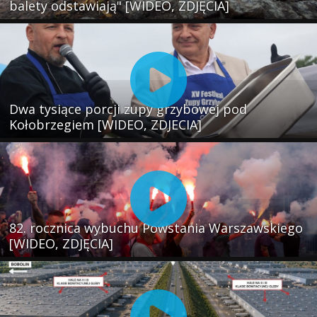
balety odstawiają" [WIDEO, ZDJĘCIA]
Dwa tysiące porcji zupy grzybowej pod
Kołobrzegiem [WIDEO, ZDJECIA]
82. rocznica wybuchu Powstania Warszawskiego
[WIDEO, ZDJĘCIA]