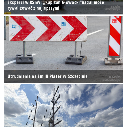
Eksperci w RSnW: „Kapitan Głowacki”nadal może
rywalizować z najlepszymi
Utrudnienia na Emilii Plater w Szczecinie