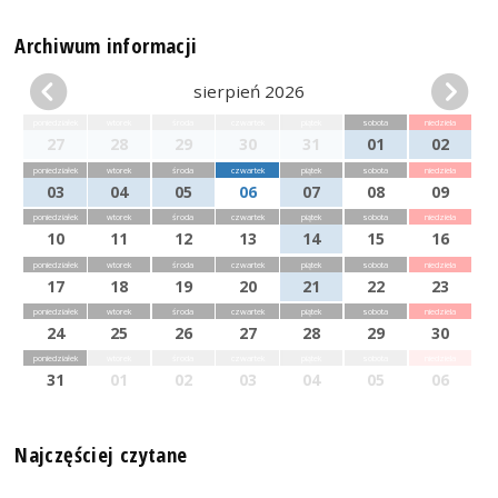
Archiwum informacji
sierpień 2026
poniedziałek
wtorek
środa
czwartek
piątek
sobota
niedziela
27
28
29
30
31
01
02
poniedziałek
wtorek
środa
czwartek
piątek
sobota
niedziela
03
04
05
06
07
08
09
poniedziałek
wtorek
środa
czwartek
piątek
sobota
niedziela
10
11
12
13
14
15
16
poniedziałek
wtorek
środa
czwartek
piątek
sobota
niedziela
17
18
19
20
21
22
23
poniedziałek
wtorek
środa
czwartek
piątek
sobota
niedziela
24
25
26
27
28
29
30
poniedziałek
wtorek
środa
czwartek
piątek
sobota
niedziela
31
01
02
03
04
05
06
Najczęściej czytane