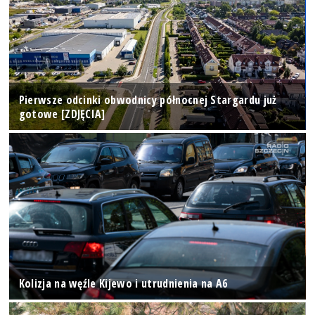
Pierwsze odcinki obwodnicy północnej Stargardu już
gotowe [ZDJĘCIA]
Kolizja na węźle Kijewo i utrudnienia na A6