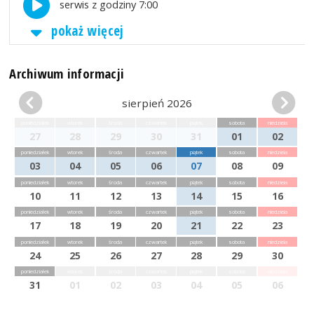
serwis z godziny 7:00
pokaż więcej
Archiwum informacji
sierpień 2026
poniedziałek
wtorek
środa
czwartek
piątek
sobota
niedziela
27
28
29
30
31
01
02
poniedziałek
wtorek
środa
czwartek
piątek
sobota
niedziela
03
04
05
06
07
08
09
poniedziałek
wtorek
środa
czwartek
piątek
sobota
niedziela
10
11
12
13
14
15
16
poniedziałek
wtorek
środa
czwartek
piątek
sobota
niedziela
17
18
19
20
21
22
23
poniedziałek
wtorek
środa
czwartek
piątek
sobota
niedziela
24
25
26
27
28
29
30
poniedziałek
wtorek
środa
czwartek
piątek
sobota
niedziela
31
01
02
03
04
05
06