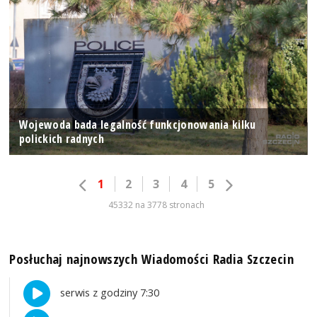
Wojewoda bada legalność funkcjonowania kilku
polickich radnych
1
2
3
4
5
45332 na 3778 stronach
Posłuchaj najnowszych Wiadomości Radia Szczecin
serwis z godziny 7:30