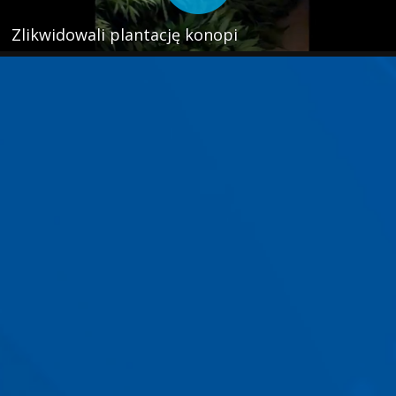
Zlikwidowali plantację konopi