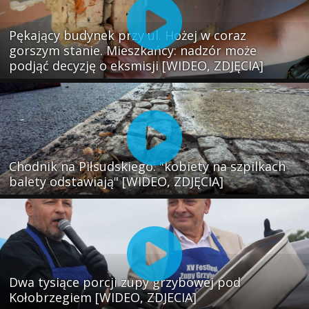
Pękający budynek przy ul. Hożej w coraz
gorszym stanie. Mieszkańcy: nadzór może
podjąć decyzję o eksmisji [WIDEO, ZDJĘCIA]
Chodnik na Piłsudskiego: "kobiety na szpilkach
balety odstawiają" [WIDEO, ZDJĘCIA]
Dwa tysiące porcji zupy grzybowej pod
Kołobrzegiem [WIDEO, ZDJECIA]