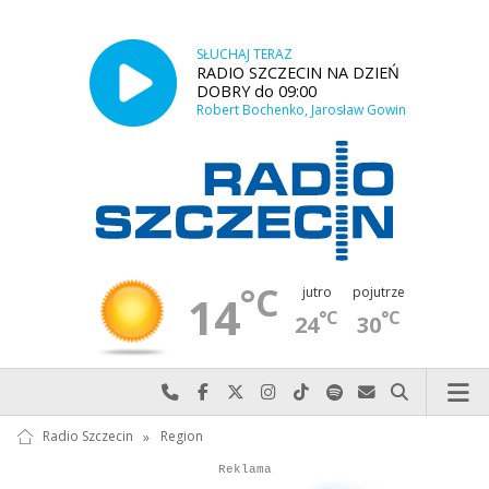
SŁUCHAJ TERAZ
RADIO SZCZECIN NA DZIEŃ
DOBRY do 09:00
Robert Bochenko, Jarosław Gowin
°C
jutro
pojutrze
14
°C
°C
24
30
Najlepiej po prostu do nas zadzwoń
Odwiedź nas na Facebook-u
Odwiedź nas na X
Odwiedź nas na Instagram-ie
Odwiedź nas na TikTok-u
Szukaj nas na Spotify
Wyślij do nas w
Szukaj
Radio Szczecin
»
Region
Autopromocja
Autopromocja
Reklama