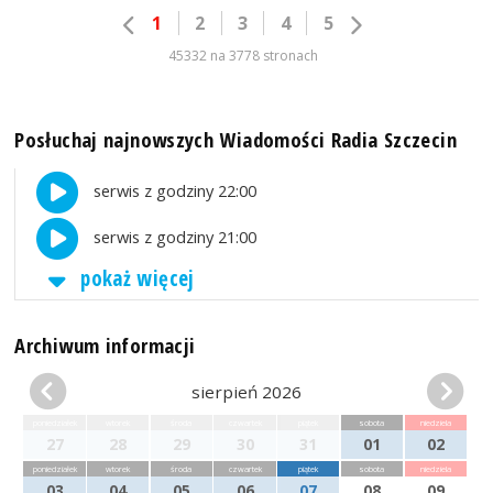
1
2
3
4
5
45332 na 3778 stronach
Posłuchaj najnowszych Wiadomości Radia Szczecin
serwis z godziny 22:00
serwis z godziny 21:00
pokaż więcej
Archiwum informacji
sierpień 2026
poniedziałek
wtorek
środa
czwartek
piątek
sobota
niedziela
27
28
29
30
31
01
02
poniedziałek
wtorek
środa
czwartek
piątek
sobota
niedziela
03
04
05
06
07
08
09