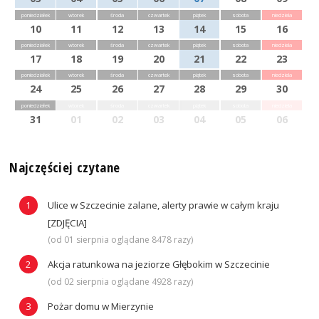
poniedziałek
wtorek
środa
czwartek
piątek
sobota
niedziela
10
11
12
13
14
15
16
poniedziałek
wtorek
środa
czwartek
piątek
sobota
niedziela
17
18
19
20
21
22
23
poniedziałek
wtorek
środa
czwartek
piątek
sobota
niedziela
24
25
26
27
28
29
30
poniedziałek
wtorek
środa
czwartek
piątek
sobota
niedziela
31
01
02
03
04
05
06
Najczęściej czytane
Ulice w Szczecinie zalane, alerty prawie w całym kraju
[ZDJĘCIA]
(od 01 sierpnia oglądane 8478 razy)
Akcja ratunkowa na jeziorze Głębokim w Szczecinie
(od 02 sierpnia oglądane 4928 razy)
Pożar domu w Mierzynie