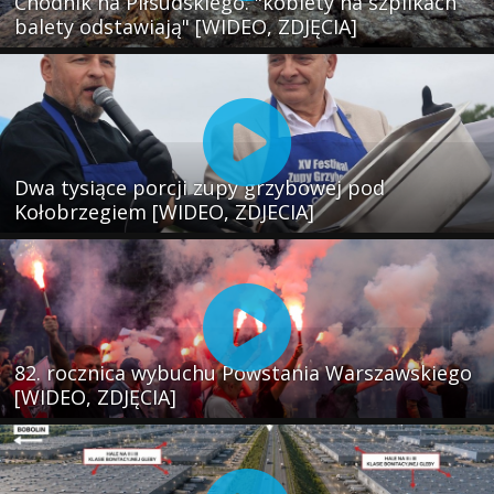
Chodnik na Piłsudskiego: "kobiety na szpilkach
balety odstawiają" [WIDEO, ZDJĘCIA]
Dwa tysiące porcji zupy grzybowej pod
Kołobrzegiem [WIDEO, ZDJECIA]
82. rocznica wybuchu Powstania Warszawskiego
[WIDEO, ZDJĘCIA]