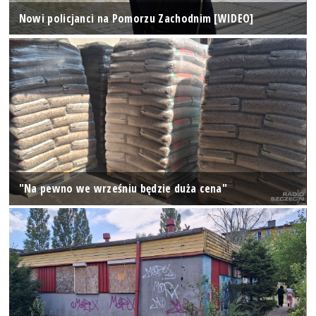
Nowi policjanci na Pomorzu Zachodnim [WIDEO]
"Na pewno we wrześniu będzie duża cena"