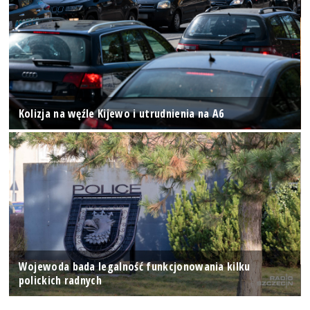
Kolizja na węźle Kijewo i utrudnienia na A6
Wojewoda bada legalność funkcjonowania kilku
polickich radnych