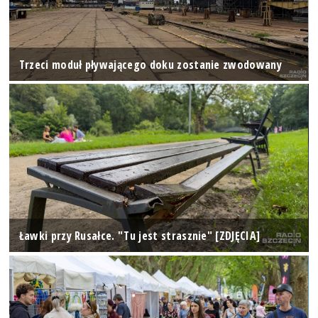
Trzeci moduł pływającego doku zostanie zwodowany
Ławki przy Rusałce. "Tu jest strasznie" [ZDJĘCIA]