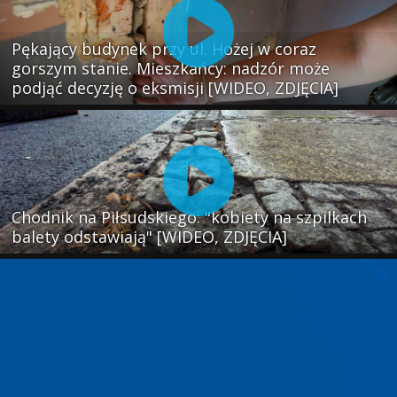
Pękający budynek przy ul. Hożej w coraz
gorszym stanie. Mieszkańcy: nadzór może
podjąć decyzję o eksmisji [WIDEO, ZDJĘCIA]
Chodnik na Piłsudskiego: "kobiety na szpilkach
balety odstawiają" [WIDEO, ZDJĘCIA]