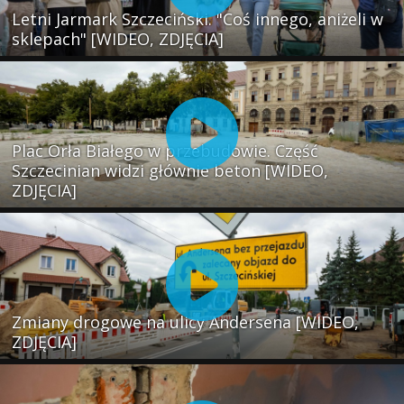
Letni Jarmark Szczeciński. "Coś innego, aniżeli w
sklepach" [WIDEO, ZDJĘCIA]
Plac Orła Białego w przebudowie. Część
Szczecinian widzi głównie beton [WIDEO,
ZDJĘCIA]
Zmiany drogowe na ulicy Andersena [WIDEO,
ZDJĘCIA]