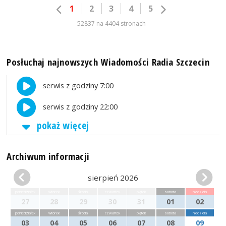
1
2
3
4
5
52837 na 4404 stronach
Posłuchaj najnowszych Wiadomości Radia Szczecin
serwis z godziny 7:00
serwis z godziny 22:00
pokaż więcej
Archiwum informacji
sierpień 2026
poniedziałek
wtorek
środa
czwartek
piątek
sobota
niedziela
27
28
29
30
31
01
02
poniedziałek
wtorek
środa
czwartek
piątek
sobota
niedziela
03
04
05
06
07
08
09