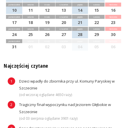
poniedziałek
wtorek
środa
czwartek
piątek
sobota
niedziela
10
11
12
13
14
15
16
poniedziałek
wtorek
środa
czwartek
piątek
sobota
niedziela
17
18
19
20
21
22
23
poniedziałek
wtorek
środa
czwartek
piątek
sobota
niedziela
24
25
26
27
28
29
30
poniedziałek
wtorek
środa
czwartek
piątek
sobota
niedziela
31
01
02
03
04
05
06
Najczęściej czytane
Dzieci wpadły do zbiornika przy ul. Komuny Paryskiej w
Szczecinie
(od wczoraj oglądane 4650 razy)
Tragiczny finał wypoczynku nad Jeziorem Głębokie w
Szczecinie
(od 03 sierpnia oglądane 3901 razy)