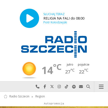
SŁUCHAJ TERAZ
RELIGIA NA FALI do 08:00
Piotr Kołodziejski
°C
jutro
pojutrze
14
°C
°C
27
22
Najlepiej po prostu do nas zadzwoń
Odwiedź nas na Facebook-u
Odwiedź nas na X
Odwiedź nas na Instagram-ie
Odwiedź nas na TikTok-u
Szukaj nas na Spotify
Wyślij do nas w
Szukaj
Radio Szczecin
»
Region
Autopromocja
Reklama