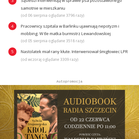
Sąsiedzi interweniują w sprawie psa pozostawionego
samotnie w mieszkaniu
(od 06 sierpnia oglądane 3796 razy)
Pracownicy szpitala w Barlinku ujawniają nepotyzm i
mobbing. W tle matka burmistrz Lewandowskiej
(od 05 sierpnia oglądane 3518 razy)
Nastolatek miał rany kłute. Interweniował śmigłowiec LPR
(od wczoraj oglądane 3309 razy)
Autopromocja