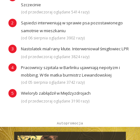
Szczecinie
(od przedwczoraj oglądane 5414 razy)
Sąsiedzi interweniują w sprawie psa pozostawionego
samotnie w mieszkaniu
(od 06 sierpnia oglądane 3902 razy)
Nastolatek miał rany kłute. Interweniował śmigłowiec LPR
(od przedwczoraj oglądane 3824 razy)
Pracownicy szpitala w Barlinku ujawniają nepotyzm i
mobbing. W tle matka burmistrz Lewandowskiej
(od 05 sierpnia oglądane 3742 razy)
Wieloryb zabłądził w Międzyzdrojach
(od przedwczoraj oglądane 3190 razy)
Autopromocja