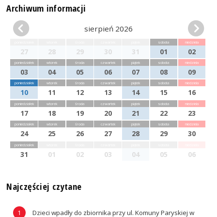
Archiwum informacji
sierpień 2026
poniedziałek
wtorek
środa
czwartek
piątek
sobota
niedziela
27
28
29
30
31
01
02
poniedziałek
wtorek
środa
czwartek
piątek
sobota
niedziela
03
04
05
06
07
08
09
poniedziałek
wtorek
środa
czwartek
piątek
sobota
niedziela
10
11
12
13
14
15
16
poniedziałek
wtorek
środa
czwartek
piątek
sobota
niedziela
17
18
19
20
21
22
23
poniedziałek
wtorek
środa
czwartek
piątek
sobota
niedziela
24
25
26
27
28
29
30
poniedziałek
wtorek
środa
czwartek
piątek
sobota
niedziela
31
01
02
03
04
05
06
Najczęściej czytane
Dzieci wpadły do zbiornika przy ul. Komuny Paryskiej w