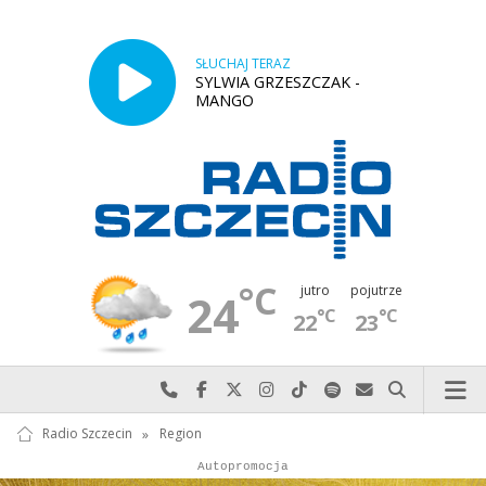
SŁUCHAJ TERAZ
SYLWIA GRZESZCZAK -
MANGO
°C
jutro
pojutrze
24
°C
°C
22
23
Najlepiej po prostu do nas zadzwoń
Odwiedź nas na Facebook-u
Odwiedź nas na X
Odwiedź nas na Instagram-ie
Odwiedź nas na TikTok-u
Szukaj nas na Spotify
Wyślij do nas w
Szukaj
Radio Szczecin
»
Region
Autopromocja
Reklama