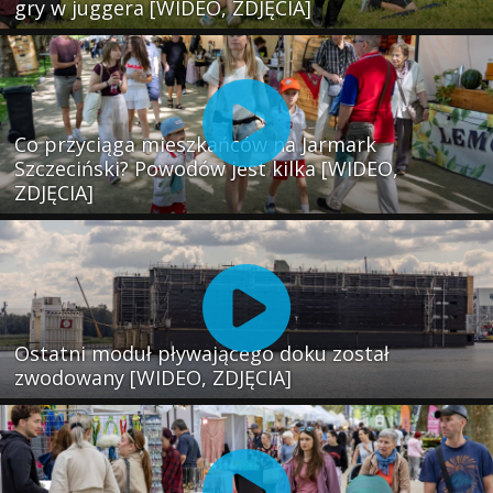
gry w juggera [WIDEO, ZDJĘCIA]
Co przyciąga mieszkańców na Jarmark
Szczeciński? Powodów jest kilka [WIDEO,
ZDJĘCIA]
Ostatni moduł pływającego doku został
zwodowany [WIDEO, ZDJĘCIA]