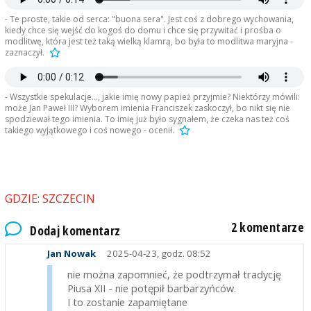
- Te proste, takie od serca: "buona sera". Jest coś z dobrego wychowania,
kiedy chce się wejść do kogoś do domu i chce się przywitać i prośba o
modlitwę, która jest też taką wielką klamrą, bo była to modlitwa maryjna -
zaznaczył.
- Wszystkie spekulacje..., jakie imię nowy papież przyjmie? Niektórzy mówili:
może Jan Paweł III? Wyborem imienia Franciszek zaskoczył, bo nikt się nie
spodziewał tego imienia. To imię już było sygnałem, że czeka nas też coś
takiego wyjątkowego i coś nowego - ocenił.
GDZIE: SZCZECIN
2 komentarze
Dodaj komentarz
Jan Nowak
2025-04-23, godz. 08:52
nie można zapomnieć, że podtrzymał tradycję
Piusa XII - nie potępił barbarzyńców.
I to zostanie zapamiętane