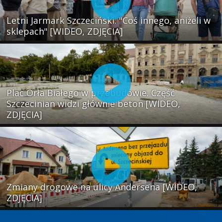
Letni Jarmark Szczeciński. "Coś innego, aniżeli w
sklepach" [WIDEO, ZDJĘCIA]
Plac Orła Białego w przebudowie. Część
Szczecinian widzi głównie beton [WIDEO,
ZDJĘCIA]
Zmiany drogowe na ulicy Andersena [WIDEO,
ZDJĘCIA]