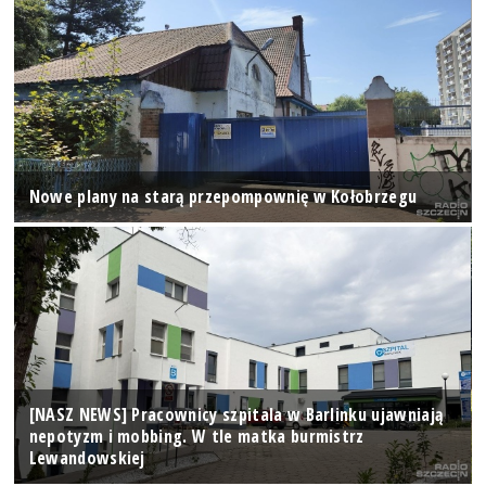
Nowe plany na starą przepompownię w Kołobrzegu
[NASZ NEWS] Pracownicy szpitala w Barlinku ujawniają
nepotyzm i mobbing. W tle matka burmistrz
Lewandowskiej