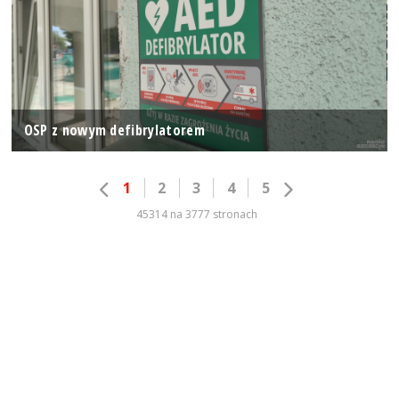
OSP z nowym defibrylatorem
1
2
3
4
5
45314 na 3777 stronach