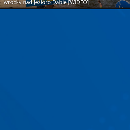
wróciły nad Jezioro Dąbie [WIDEO]