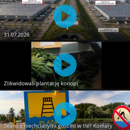
31.07.2026
Zlikwidowali plantację konopi
Seans z niechcianymi gośćmi w tle? Komary