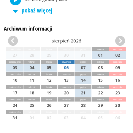
pokaż więcej
Archiwum informacji
sierpień 2026
poniedziałek
wtorek
środa
czwartek
piątek
sobota
niedziela
27
28
29
30
31
01
02
poniedziałek
wtorek
środa
czwartek
piątek
sobota
niedziela
03
04
05
06
07
08
09
poniedziałek
wtorek
środa
czwartek
piątek
sobota
niedziela
10
11
12
13
14
15
16
poniedziałek
wtorek
środa
czwartek
piątek
sobota
niedziela
17
18
19
20
21
22
23
poniedziałek
wtorek
środa
czwartek
piątek
sobota
niedziela
24
25
26
27
28
29
30
poniedziałek
wtorek
środa
czwartek
piątek
sobota
niedziela
31
01
02
03
04
05
06