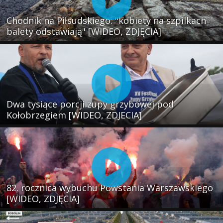
Chodnik na Piłsudskiego: "kobiety na szpilkach
balety odstawiają" [WIDEO, ZDJĘCIA]
Dwa tysiące porcji zupy grzybowej pod
Kołobrzegiem [WIDEO, ZDJECIA]
82. rocznica wybuchu Powstania Warszawskiego
[WIDEO, ZDJĘCIA]