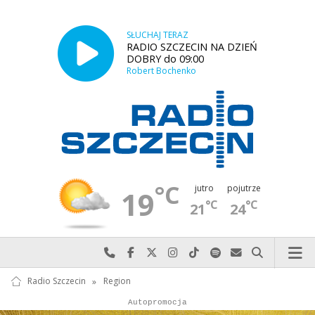
SŁUCHAJ TERAZ
RADIO SZCZECIN NA DZIEŃ
DOBRY do 09:00
Robert Bochenko
°C
jutro
pojutrze
19
°C
°C
21
24
Najlepiej po prostu do nas zadzwoń
Odwiedź nas na Facebook-u
Odwiedź nas na X
Odwiedź nas na Instagram-ie
Odwiedź nas na TikTok-u
Szukaj nas na Spotify
Wyślij do nas w
Szukaj
Radio Szczecin
»
Region
Autopromocja
Autopromocja