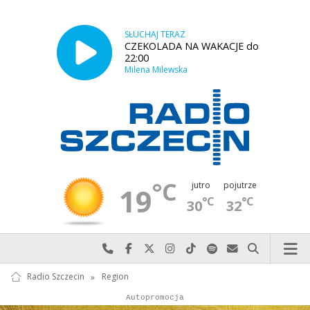
SŁUCHAJ TERAZ
CZEKOLADA NA WAKACJE do
22:00
Milena Milewska
°C
jutro
pojutrze
19
°C
°C
30
32
Najlepiej po prostu do nas zadzwoń
Odwiedź nas na Facebook-u
Odwiedź nas na X
Odwiedź nas na Instagram-ie
Odwiedź nas na TikTok-u
Szukaj nas na Spotify
Wyślij do nas w
Szukaj
Radio Szczecin
»
Region
Autopromocja
Reklama