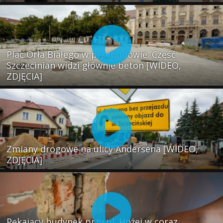
Plac Orła Białego w przebudowie. Część
Szczecinian widzi głównie beton [WIDEO,
ZDJĘCIA]
Zmiany drogowe na ulicy Andersena [WIDEO,
ZDJĘCIA]
Pękający budynek przy ul. Hożej w coraz