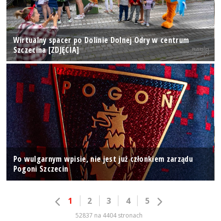
Wirtualny spacer po Dolinie Dolnej Odry w centrum
Szczecina [ZDJĘCIA]
Po wulgarnym wpisie, nie jest już członkiem zarządu
Pogoni Szczecin
1
2
3
4
5
52837 na 4404 stronach