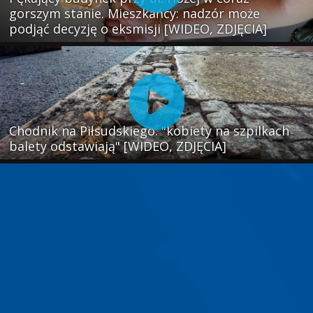
gorszym stanie. Mieszkańcy: nadzór może
podjąć decyzję o eksmisji [WIDEO, ZDJĘCIA]
Chodnik na Piłsudskiego: "kobiety na szpilkach
balety odstawiają" [WIDEO, ZDJĘCIA]