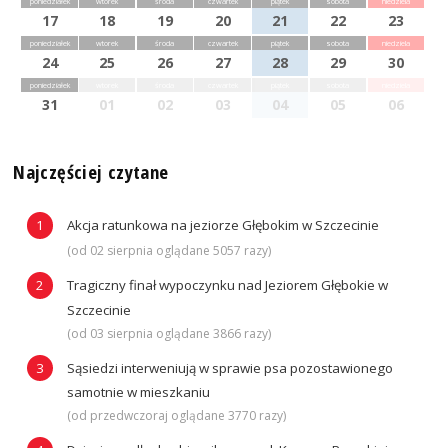
poniedziałek
wtorek
środa
czwartek
piątek
sobota
niedziela
17
18
19
20
21
22
23
poniedziałek
wtorek
środa
czwartek
piątek
sobota
niedziela
24
25
26
27
28
29
30
poniedziałek
wtorek
środa
czwartek
piątek
sobota
niedziela
31
01
02
03
04
05
06
Najczęściej czytane
Akcja ratunkowa na jeziorze Głębokim w Szczecinie
(od 02 sierpnia oglądane 5057 razy)
Tragiczny finał wypoczynku nad Jeziorem Głębokie w
Szczecinie
(od 03 sierpnia oglądane 3866 razy)
Sąsiedzi interweniują w sprawie psa pozostawionego
samotnie w mieszkaniu
(od przedwczoraj oglądane 3770 razy)