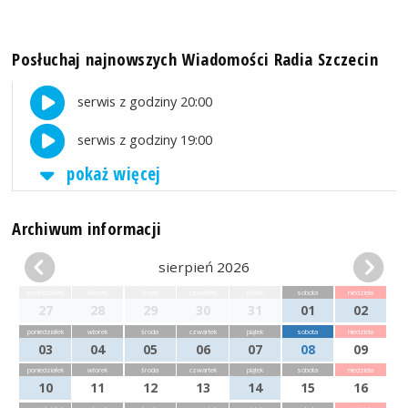
Posłuchaj najnowszych Wiadomości Radia Szczecin
serwis z godziny 20:00
serwis z godziny 19:00
pokaż więcej
Archiwum informacji
sierpień 2026
poniedziałek
wtorek
środa
czwartek
piątek
sobota
niedziela
27
28
29
30
31
01
02
poniedziałek
wtorek
środa
czwartek
piątek
sobota
niedziela
03
04
05
06
07
08
09
poniedziałek
wtorek
środa
czwartek
piątek
sobota
niedziela
10
11
12
13
14
15
16