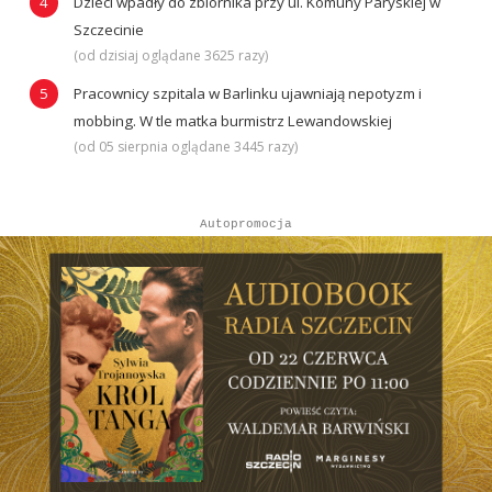
Dzieci wpadły do zbiornika przy ul. Komuny Paryskiej w
Szczecinie
(od dzisiaj oglądane 3625 razy)
Pracownicy szpitala w Barlinku ujawniają nepotyzm i
mobbing. W tle matka burmistrz Lewandowskiej
(od 05 sierpnia oglądane 3445 razy)
Autopromocja