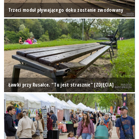
Trzeci moduł pływającego doku zostanie zwodowany
Ławki przy Rusałce. "Tu jest strasznie" [ZDJĘCIA]