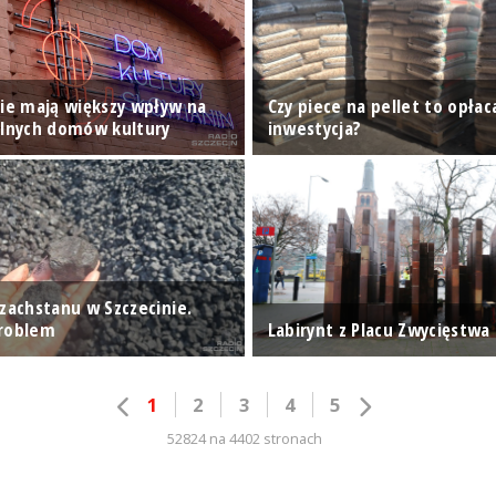
nie mają większy wpływ na
Czy piece na pellet to opłac
alnych domów kultury
inwestycja?
azachstanu w Szczecinie.
problem
Labirynt z Placu Zwycięstwa
1
2
3
4
5
52824 na 4402 stronach