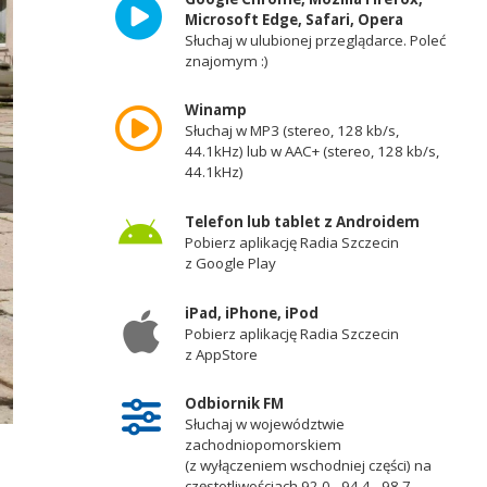
Microsoft Edge, Safari, Opera
Słuchaj w ulubionej przeglądarce. Poleć
znajomym :)
Winamp
Słuchaj w MP3 (stereo, 128 kb/s,
44.1kHz) lub w AAC+ (stereo, 128 kb/s,
44.1kHz)
Telefon lub tablet z Androidem
Pobierz aplikację Radia Szczecin
z Google Play
iPad, iPhone, iPod
Pobierz aplikację Radia Szczecin
z AppStore
Odbiornik FM
Słuchaj w województwie
Fot. Robert Stachnik [Radio Szczecin]
zachodniopomorskiem
(z wyłączeniem wschodniej części) na
częstotliwościach 92,0 - 94,4 - 98,7 -