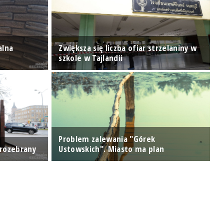
P
alna
Zwiększa się liczba ofiar strzelaniny w
m
szkole w Tajlandii
p
Problem zalewania "Górek
K
 rozebrany
Ustowskich". Miasto ma plan
p