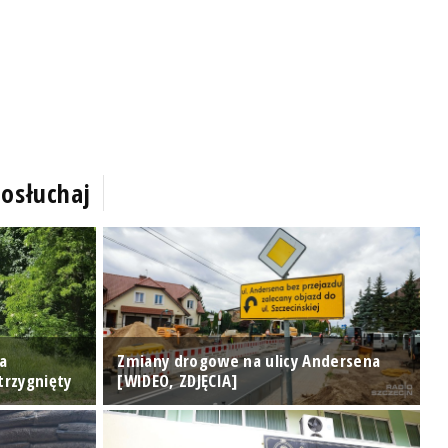
osłuchaj
a
Zmiany drogowe na ulicy Andersena
H
trzygnięty
[WIDEO, ZDJĘCIA]
p