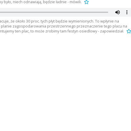
y było, niech odnawiają, będzie ładnie - mówili.
uje, że około 30 proc. tych płyt będzie wymienionych. To wpłynie na
w planie zagospodarowania przestrzennego przeznaczenie tego placu na
ntujemy ten plac, to może zrobimy tam festyn osiedlowy - zapowiedział.