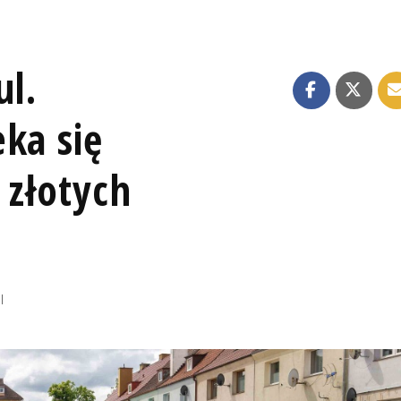
ul.
ka się
 złotych
I