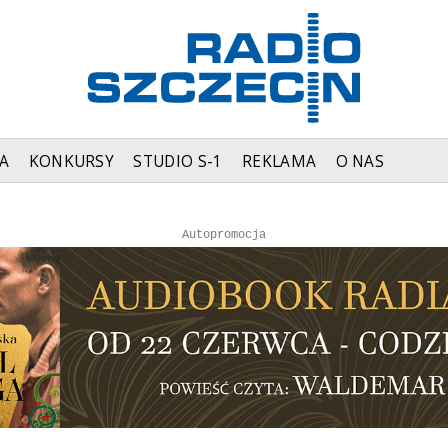
A
KONKURSY
STUDIO S-1
REKLAMA
O NAS
Autopromocja
Autopromocja
Reklama