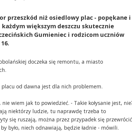
or przeszkód niż osiedlowy plac - popękane i
po każdym większym deszczu skutecznie
czecińskich Gumieniec i rodzicom uczniów
 16.
hobolańskiej doczeka się remontu, a miasto
ch.
n placu od dawna jest dla nich problemem.
., nie wiem jak to powiedzieć. - Takie kołysanie jest, nie
cają niektórzy ludzie, tu naprawdę trzeba to
yty się ruszają, można przez przypadek się przewrócić
y było, niech odnawiają, będzie ładnie - mówili.