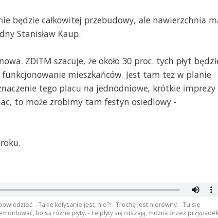
ie będzie całkowitej przebudowy, ale nawierzchnia m
adny Stanisław Kaup.
nowa. ZDiTM szacuje, że około 30 proc. tych płyt będzi
 funkcjonowanie mieszkańców. Jest tam też w planie
naczenie tego placu na jednodniowe, krótkie imprezy
lac, to może zrobimy tam festyn osiedlowy -
roku.
 powiedzieć. - Takie kołysanie jest, nie?! - Trochę jest nierówny. - Tu się
emontować, bo są różne płyty. - Te płyty się ruszają, można przez przypade